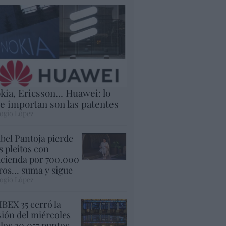
kia, Ericsson... Huawei: lo
e importan son las patentes
ogio López
abel Pantoja pierde
s pleitos con
cienda por 700.000
ros... suma y sigue
ogio López
 IBEX 35 cerró la
sión del miércoles
 los 20.057 puntos,