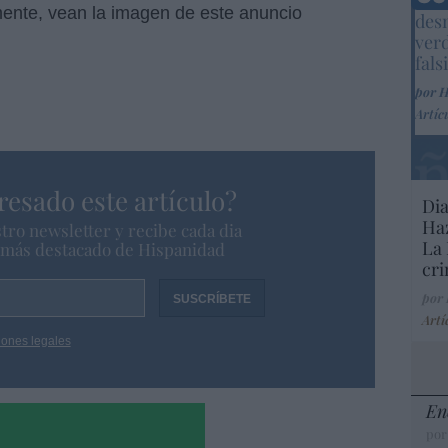
Marc
ente, vean la imagen de este anuncio
desm
ver
fals
por 
Artíc
resado este artículo?
Dia
Haz
tro newsletter y recibe cada dia
La 
o más destacado de Hispanidad
cri
por
Artí
iones legales
En
por