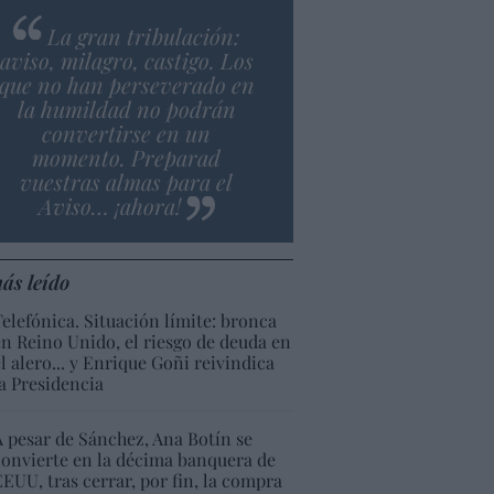
La gran tribulación:
aviso, milagro, castigo. Los
que no han perseverado en
la humildad no podrán
convertirse en un
momento. Preparad
vuestras almas para el
Aviso… ¡ahora!
ás leído
Telefónica. Situación límite: bronca
en Reino Unido, el riesgo de deuda en
el alero... y Enrique Goñi reivindica
la Presidencia
A pesar de Sánchez, Ana Botín se
convierte en la décima banquera de
EEUU, tras cerrar, por fin, la compra