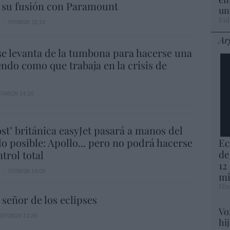
 su fusión con Paramount
un
Eul
07/08/26 15:10
Ar
e levanta de la tumbona para hacerse una
endo como que trabaja en la crisis de
7/08/26 14:10
ost’ británica easyJet pasará a manos del
o posible: Apollo... pero no podrá hacerse
Ec
de
trol total
12
07/08/26 14:09
mi
His
 señor de los eclipses
Vo
07/08/26 13:26
hi