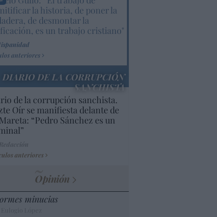
elo Gullo: “El trabajo de
itificar la historia, de poner la
dadera, de desmontar la
ificación, es un trabajo cristiano"
Hispanidad
ulos anteriores
DIARIO DE LA CORRUPCIÓN
SANCHISTA
rio de la corrupción sanchista.
te Oír se manifiesta delante de
Mareta: “Pedro Sánchez es un
minal”
 Redacción
culos anteriores
Opinión
ormes minucias
 Eulogio López