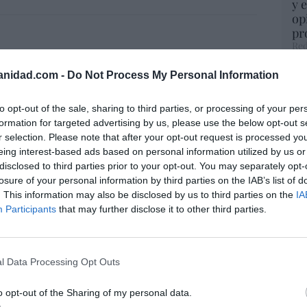
y 
op
pr
Red
anidad.com -
Do Not Process My Personal Information
“S
si
ab
to opt-out of the sale, sharing to third parties, or processing of your per
po
formation for targeted advertising by us, please use the below opt-out s
Es
r selection. Please note that after your opt-out request is processed y
Go
eing interest-based ads based on personal information utilized by us or
co
disclosed to third parties prior to your opt-out. You may separately opt-
Ma
losure of your personal information by third parties on the IAB’s list of
ce
. This information may also be disclosed by us to third parties on the
IA
His
Participants
that may further disclose it to other third parties.
l Data Processing Opt Outs
“E
pon
o opt-out of the Sharing of my personal data.
pr