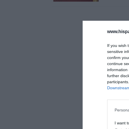
www.hisp
If you wish 
sensitive in
confirm you
continue se
information 
further disc
participants
Downstream 
Persona
I want t