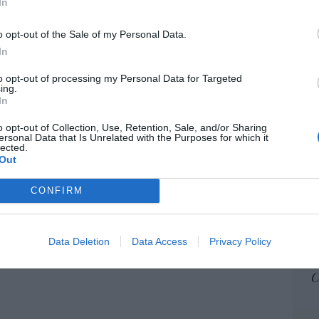
In
ame
por 
o opt-out of the Sale of my Personal Data.
Artí
In
to opt-out of processing my Personal Data for Targeted
ing.
In
EEU
ter
o opt-out of Collection, Use, Retention, Sale, and/or Sharing
def
ersonal Data that Is Unrelated with the Purposes for which it
lected.
por 
Out
Artí
CONFIRM
Car
Data Deletion
Data Access
Privacy Policy
C