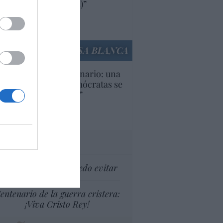
ricanas (y europeas)”
Ana Sánchez Arjona
culos anteriores
LA CASA BLANCA
U. Inquietante escenario: una
cera parte de los demócratas se
ine como “socialista”
Ignacio Aguirre
culos anteriores
tas al director
Soy viejo... y no lo puedo evitar
entenario de la guerra cristera:
¡Viva Cristo Rey!