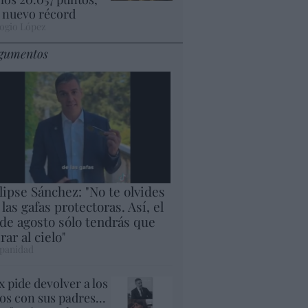
 nuevo récord
ogio López
gumentos
lipse Sánchez: "No te olvides
 las gafas protectoras. Así, el
 de agosto sólo tendrás que
rar al cielo"
panidad
x pide devolver a los
jos con sus padres...