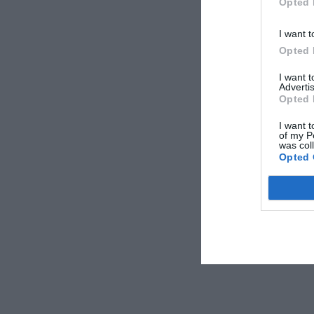
Opted 
I want t
Opted 
I want 
Advertis
Opted 
I want t
of my P
was col
Opted 