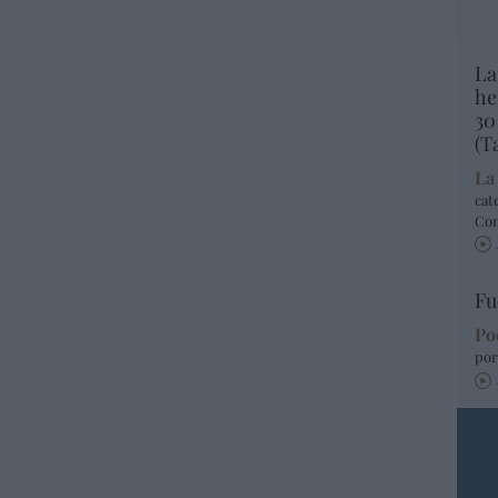
La
he
30
(T
La
cat
Co
Fu
Po
por