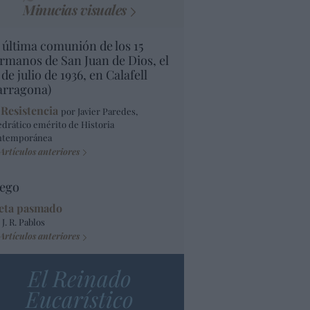
Minucias visuales
 última comunión de los 15
rmanos de San Juan de Dios, el
 de julio de 1936, en Calafell
arragona)
 Resistencia
por Javier Paredes,
edrático emérito de Historia
ntemporánea
Artículos anteriores
ego
eta pasmado
 J. R. Pablos
Artículos anteriores
El Reinado
Eucarístico