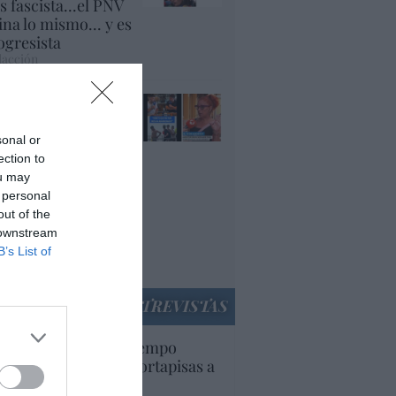
es fascista...el PNV
ina lo mismo... y es
ogresista
acción
ánchez es un
nvergüenza que ha
andonado a su país,
sonal or
rque Ceuta es
ection to
paña. Tenemos un
ou may
bierno en
 personal
nnivencia con
out of the
rruecos”: acusa una
 downstream
utí
B’s List of
panidad
ENTREVISTAS
uropa lleva mucho tiempo
iendo aranceles y cortapisas a
oductos y compañías