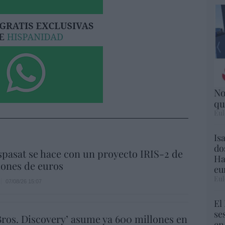
No
qu
Eul
Is
do
spasat se hace con un proyecto IRIS-2 de
Ha
lones de euros
eu
Eul
07/08/26 15:07
El
se
ros. Discovery’ asume ya 600 millones en
en