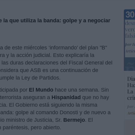
Marc
 la que utiliza la banda: golpe y a negociar
desm
ver
fals
por 
 de este miércoles ‘informando' del plan "B"
Artíc
a y la acción judicial. Esto explicaría la
las duras declaraciones del Fiscal General del
onsidera que ASB es una continuación de
umple la Ley de Partidos.
Dia
Haz
ticipada por
El Mundo
hace una semana. Sin
La 
cri
iterrorista aseguran a
Hispanidad
que no hay
encia. El Gobierno está siguiendo la misma
por
 banda: golpe al comando Donosti y de nuevo a
Artí
io ministro de Justicia, Sr.
Bermejo
. El
 paréntesis, pero abierto.