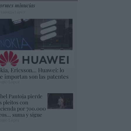
ormes minucias
 Eulogio López
kia, Ericsson... Huawei: lo
e importan son las patentes
ogio López
abel Pantoja pierde
s pleitos con
cienda por 700.000
ros... suma y sigue
ogio López