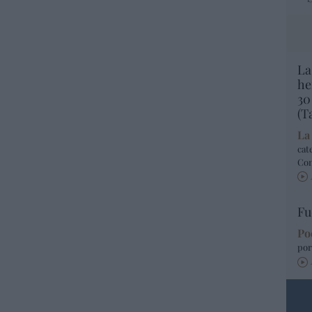
La
he
30
(T
La
cat
Co
Fu
Po
por