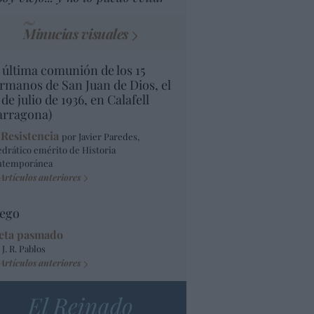
Minucias visuales
 última comunión de los 15
rmanos de San Juan de Dios, el
 de julio de 1936, en Calafell
arragona)
 Resistencia
por Javier Paredes,
edrático emérito de Historia
ntemporánea
Artículos anteriores
ego
eta pasmado
 J. R. Pablos
Artículos anteriores
El Reinado