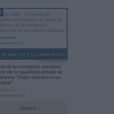
elo Gullo: “El trabajo de
itificar la historia, de poner la
dadera, de desmontar la
ificación, es un trabajo cristiano"
Hispanidad
ulos anteriores
DIARIO DE LA CORRUPCIÓN
SANCHISTA
rio de la corrupción sanchista.
te Oír se manifiesta delante de
Mareta: “Pedro Sánchez es un
minal”
 Redacción
culos anteriores
Opinión