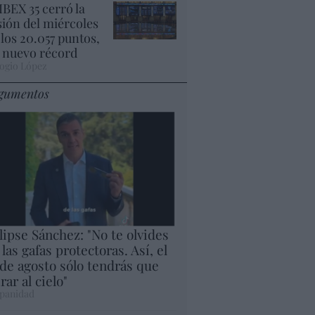
 IBEX 35 cerró la
sión del miércoles
 los 20.057 puntos,
 nuevo récord
ogio López
gumentos
lipse Sánchez: "No te olvides
 las gafas protectoras. Así, el
 de agosto sólo tendrás que
rar al cielo"
panidad