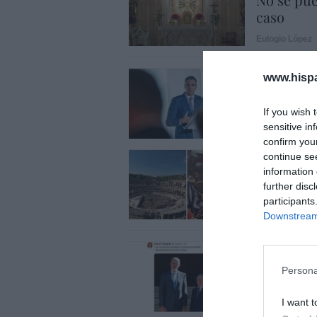
caso
Eulogio López
SOCIEDAD
www.hisp
El poder 
If you wish 
Íñigo castellan
sensitive in
confirm you
SOCIEDAD
continue se
¿Tiempos
information 
further disc
Eulogio López
participants
Downstream 
SOCIEDAD
Memes. G
Persona
Redacción
0
I want t