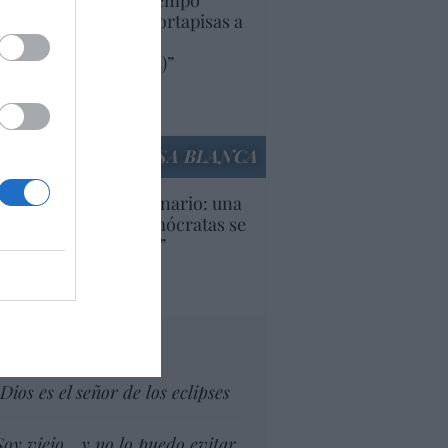
uropa lleva mucho tiempo
iendo aranceles y cortapisas a
oductos y compañías
ricanas (y europeas)”
Ana Sánchez Arjona
culos anteriores
LA CASA BLANCA
U. Inquietante escenario: una
cera parte de los demócratas se
ine como “socialista”
Ignacio Aguirre
culos anteriores
tas al director
Dios es el señor de los eclipses
Soy viejo... y no lo puedo evitar