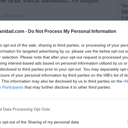
Vo
hi
09/08/26 06:00
y 
op
pr
anidad.com -
Do Not Process My Personal Information
Red
atrincherado, en La Mareta
to opt-out of the sale, sharing to third parties, or processing of your per
o
09/08/26 06:00
“S
formation for targeted advertising by us, please use the below opt-out s
si
r selection. Please note that after your opt-out request is processed y
ab
eing interest-based ads based on personal information utilized by us or
po
 de paganismo o tiempos de satanismo?
disclosed to third parties prior to your opt-out. You may separately opt-
Es
losure of your personal information by third parties on the IAB’s list of
Go
09/08/26 06:00
. This information may also be disclosed by us to third parties on the
IA
co
Participants
that may further disclose it to other third parties.
Ma
ce
His
andalf y el mediano
l Data Processing Opt Outs
9/08/26 06:00
o opt-out of the Sharing of my personal data.