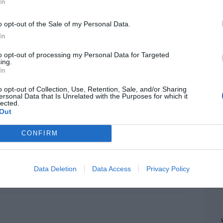
“E
In
pon
os del Papa León XIV: lentos pero
pr
o opt-out of the Sale of my Personal Data.
ame
s
In
por 
09/08/26 06:00
to opt-out of processing my Personal Data for Targeted
Artí
ing.
In
A
s masones intentaron extorsionar al rey
o opt-out of Collection, Use, Retention, Sale, and/or Sharing
III
ersonal Data that Is Unrelated with the Purposes for which it
EEU
lected.
ter
Out
s
09/08/26 06:00
def
L
CONFIRM
por 
 presidenciales demócratas 2028. El
Artí
BIQ+ Pete Buttigieg regresa a escena y lo
las peores propuestas de Biden
Data Deletion
Data Access
Privacy Policy
Car
e
09/08/26 06:00