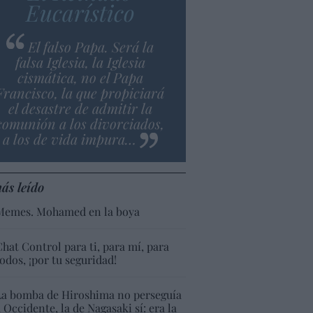
Eucarístico
El falso Papa. Será la
falsa Iglesia, la Iglesia
cismática, no el Papa
Francisco, la que propiciará
el desastre de admitir la
comunión a los divorciados,
a los de vida impura…
ás leído
Memes. Mohamed en la boya
Chat Control para ti, para mí, para
todos, ¡por tu seguridad!
La bomba de Hiroshima no perseguía
a Occidente, la de Nagasaki sí: era la