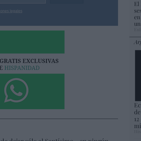
El
se
iones legales
en
un
Eul
Ar
Ec
de
12
mi
His
de dejar sólo al Santísimo... en ningún