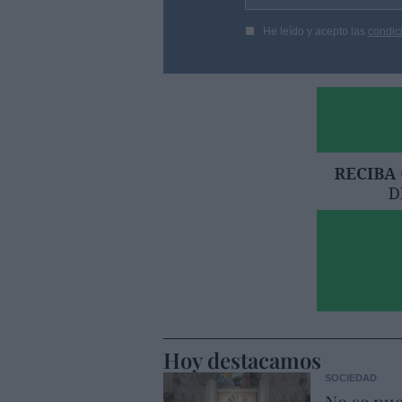
He leído y acepto las
condic
Hoy destacamos
SOCIEDAD
No se pue