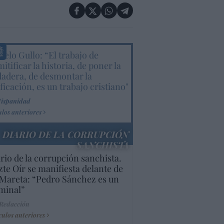
elo Gullo: “El trabajo de
itificar la historia, de poner la
dadera, de desmontar la
ificación, es un trabajo cristiano"
Hispanidad
ulos anteriores
DIARIO DE LA CORRUPCIÓN
SANCHISTA
rio de la corrupción sanchista.
te Oír se manifiesta delante de
Mareta: “Pedro Sánchez es un
minal”
 Redacción
culos anteriores