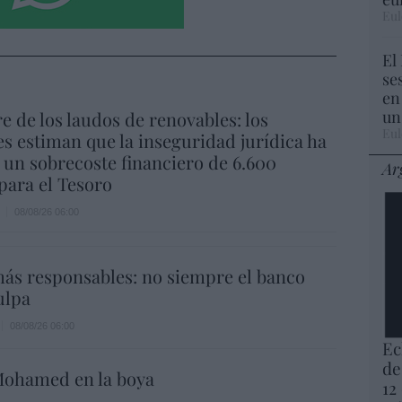
Eul
El
se
en
un
re de los laudos de renovables: los
Eul
s estiman que la inseguridad jurídica ha
un sobrecoste financiero de 6.600
Ar
para el Tesoro
08/08/26 06:00
ás responsables: no siempre el banco
ulpa
08/08/26 06:00
Ec
de
ohamed en la boya
12