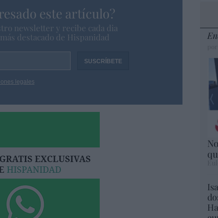
resado este artículo?
tro newsletter y recibe cada dia
En
o más destacado de Hispanidad
por
iones legales
No
qu
Eul
Is
do
Ha
eu