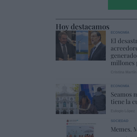
Hoy destacamos
ECONOMÍA
El desast
acreedore
generado 
millones 
Cristina Martín
ECONOMÍA
Seamos m
tiene la c
Eulogio López
SOCIEDAD
Memes. M