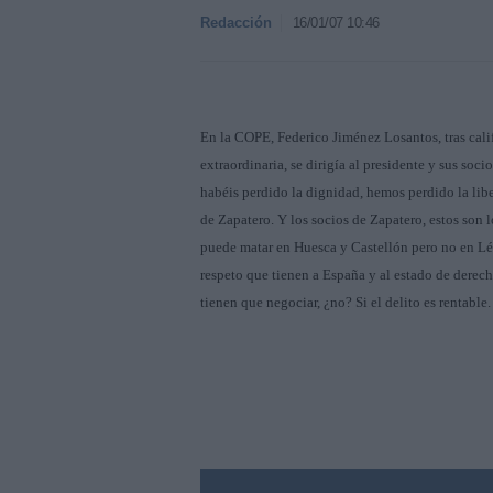
Redacción
16/01/07 10:46
En la COPE, Federico Jiménez Losantos, tras calif
extraordinaria, se dirigía al presidente y sus socio
habéis perdido la dignidad, hemos perdido la lib
de Zapatero. Y los socios de Zapatero, estos son 
puede matar en Huesca y Castellón pero no en Lér
respeto que tienen a España y al estado de derec
tienen que negociar, ¿no? Si el delito es rentable. 