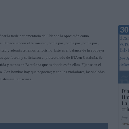
Marc
icar la tarde parlamentaria del líder de la oposición como
desm
ver
s: Por acabar con el terrorismo, por la paz, por la paz, por la paz,
fals
ertad y además tenemos terrorismo. Este es el balance de la epopeya
los que fueron y solicitaron el protectorado de ETA en Cataluña. Se
por 
Artíc
ida y menos en Barcelona que es donde están ellos. Fíjense en el
ho. Con bombas hay que negociar; y con los violadores, las violadas
Estos asaltapiscinas....
Dia
Haz
La 
cri
por
Artí