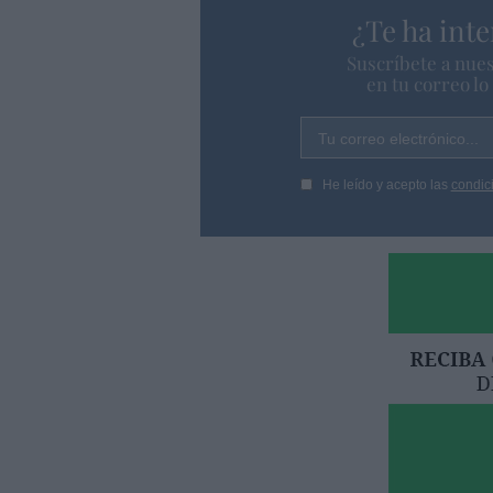
¿Te ha inte
Suscríbete a nues
en tu correo l
Tu correo electrónico...
He leído y acepto las
condic