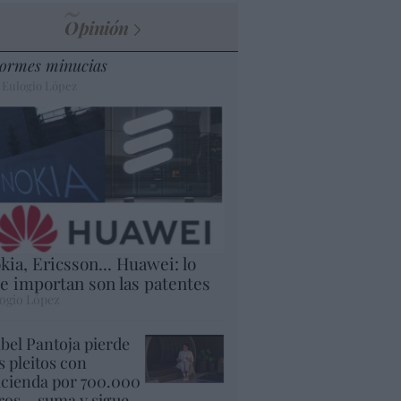
Opinión
ormes minucias
 Eulogio López
kia, Ericsson... Huawei: lo
e importan son las patentes
ogio López
abel Pantoja pierde
s pleitos con
cienda por 700.000
ros... suma y sigue