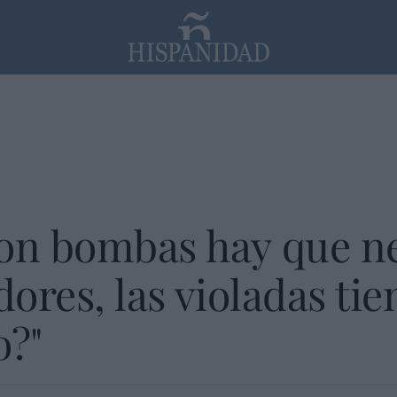
PP
SANTANDER
Religión
on bombas hay que ne
dores, las violadas ti
o?"