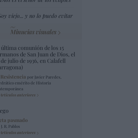
Soy viejo... y no lo puedo evitar
Minucias visuales
 última comunión de los 15
rmanos de San Juan de Dios, el
 de julio de 1936, en Calafell
arragona)
 Resistencia
por Javier Paredes,
edrático emérito de Historia
ntemporánea
Artículos anteriores
ego
eta pasmado
 J. R. Pablos
Artículos anteriores