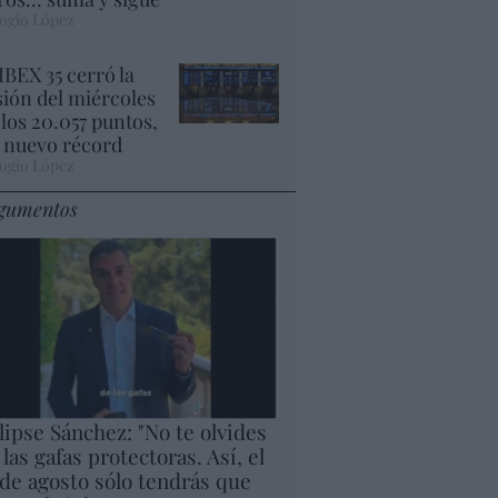
ogio López
 IBEX 35 cerró la
sión del miércoles
 los 20.057 puntos,
 nuevo récord
ogio López
gumentos
lipse Sánchez: "No te olvides
 las gafas protectoras. Así, el
 de agosto sólo tendrás que