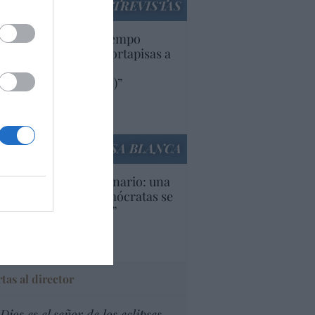
ENTREVISTAS
uropa lleva mucho tiempo
iendo aranceles y cortapisas a
oductos y compañías
ricanas (y europeas)”
Ana Sánchez Arjona
culos anteriores
LA CASA BLANCA
U. Inquietante escenario: una
cera parte de los demócratas se
ine como “socialista”
Ignacio Aguirre
culos anteriores
tas al director
Dios es el señor de los eclipses