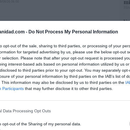
mi
8/08/26 06:00
His
Vo
L
hi
. La bancada provida impulsa una
anidad.com -
Do Not Process My Personal Information
y 
ara incluir que el derecho a la vida es
op
e “desde la fecundación”
pr
to opt-out of the sale, sharing to third parties, or processing of your per
Red
formation for targeted advertising by us, please use the below opt-out s
iérrez
08/08/26 06:00
r selection. Please note that after your opt-out request is processed y
L
eing interest-based ads based on personal information utilized by us or
“S
 de Hiroshima no perseguía a Occidente,
disclosed to third parties prior to your opt-out. You may separately opt-
si
saki sí: era la ciudad católica del Japón
losure of your personal information by third parties on the IAB’s list of
ab
. This information may also be disclosed by us to third parties on the
IA
po
08/08/26 06:00
Participants
that may further disclose it to other third parties.
Es
Go
co
 no es solo “híbrida” ni “biopolítica”, sino
Ma
l Data Processing Opt Outs
... y la ganará la Virgen
ce
His
o opt-out of the Sharing of my personal data.
08/08/26 06:00