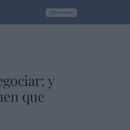
SUSCRÍBETE
gociar; y
enen que