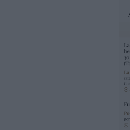
La
he
30
(T
La
cat
Co
Fu
Po
por