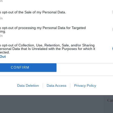
In
a no admite el gaymonio... bendecido en
o opt-out of the Sale of my Personal Data.
“E
embros de la Unión Europea
In
pon
pr
08/08/26 06:00
to opt-out of processing my Personal Data for Targeted
ame
ing.
In
por 
Artí
o opt-out of Collection, Use, Retention, Sale, and/or Sharing
ersonal Data that Is Unrelated with the Purposes for which it
lected.
Out
EEU
CONFIRM
ter
def
por 
Data Deletion
Data Access
Privacy Policy
Artí
Car