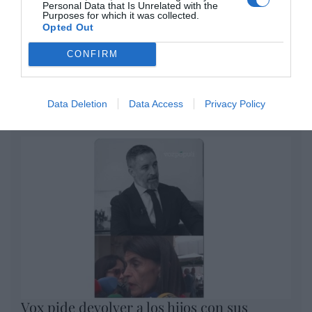
convertir al musulmán
Personal Data that Is Unrelated with the
Purposes for which it was collected.
Eulogio López
Opted Out
CONFIRM
No perdamos el norte: la
emigración es mala
Eulogio López
Data Deletion
Data Access
Privacy Policy
Argumentos
Vox pide devolver a los hijos con sus