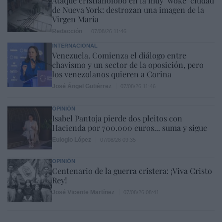
Ataque cristianófobo en la muy ‘woke’ ciudad
de Nueva York: destrozan una imagen de la
Virgen María
Redacción
07/08/26 11:46
INTERNACIONAL
Venezuela. Comienza el diálogo entre
chavismo y un sector de la oposición, pero
los venezolanos quieren a Corina
José Ángel Gutiérrez
07/08/26 11:46
OPINIÓN
Isabel Pantoja pierde dos pleitos con
Hacienda por 700.000 euros... suma y sigue
Eulogio López
07/08/26 09:35
OPINIÓN
Centenario de la guerra cristera: ¡Viva Cristo
Rey!
José Vicente Martínez
07/08/26 08:41