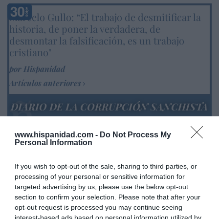
Marcelo Gullo: “El trabajo de desmitificar la
historia, de poner la verdadera, de
desmontar la falsificación, es un trabajo
cristiano"
por Hispanidad
Artículos anteriores
DIARIO DE LA CORRUPCIÓN SANCHISTA
Diario de la corrupción sanchista. La
www.hispanidad.com -
Do Not Process My
Audiencia Nacional prorroga seis meses la
Personal Information
investigación del caso Koldo, ante el
ingente material incautado por la UCO
If you wish to opt-out of the sale, sharing to third parties, or
processing of your personal or sensitive information for
por Redacción
targeted advertising by us, please use the below opt-out
Artículos anteriores
section to confirm your selection. Please note that after your
opt-out request is processed you may continue seeing
interest-based ads based on personal information utilized by