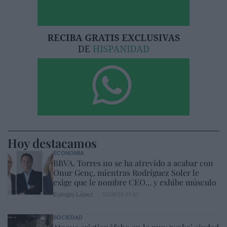
Hoy destacamos
ECONOMÍA
BBVA. Torres no se ha atrevido a acabar con
Onur Genç, mientras Rodríguez Soler le
exige que le nombre CEO... y exhibe músculo
Eulogio López
07/08/26 07:57
SOCIEDAD