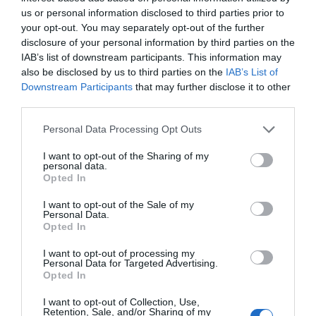
Opinión
us or personal information disclosed to third parties prior to
your opt-out. You may separately opt-out of the further
Enormes minucias
disclosure of your personal information by third parties on the
por Eulogio López
IAB’s list of downstream participants. This information may
also be disclosed by us to third parties on the
IAB’s List of
Downstream Participants
that may further disclose it to other
third parties.
Personal Data Processing Opt Outs
I want to opt-out of the Sharing of my
personal data.
Opted In
I want to opt-out of the Sale of my
Personal Data.
Opted In
El IBEX 35 cerró la sesión del miércoles en
I want to opt-out of processing my
los 20.057 puntos, un nuevo récord
Personal Data for Targeted Advertising.
Eulogio López
Opted In
I want to opt-out of Collection, Use,
Ceuta. Nuestra Señora de África:
Retention, Sale, and/or Sharing of my