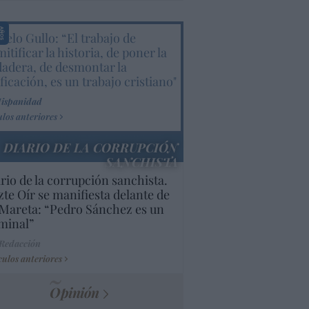
elo Gullo: “El trabajo de
itificar la historia, de poner la
dadera, de desmontar la
ificación, es un trabajo cristiano"
Hispanidad
ulos anteriores
DIARIO DE LA CORRUPCIÓN
SANCHISTA
rio de la corrupción sanchista.
te Oír se manifiesta delante de
Mareta: “Pedro Sánchez es un
minal”
 Redacción
culos anteriores
Opinión