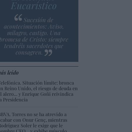
Eucarístico
Sucesión de
acontecimientos: Aviso,
milagro, castigo. Una
promesa de Cristo: siempre
tendréis sacerdotes que
consagren.
ás leído
Telefónica. Situación límite: bronca
en Reino Unido, el riesgo de deuda en
el alero... y Enrique Goñi reivindica
la Presidencia
BBVA. Torres no se ha atrevido a
acabar con Onur Genç, mientras
Rodríguez Soler le exige que le
nombre CEO... y exhibe músculo