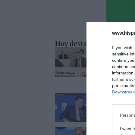
www.hisp
Hoy destacamos
If you wish 
ECONOMÍA
sensitive in
El divorc
confirm you
alza, coti
continue se
entredic
information 
further disc
Cristina Martín
participants
Downstream 
ECONOMÍA
Indra. Hi
1.600 mil
Persona
Eulogio López
I want t
ECONOMÍA