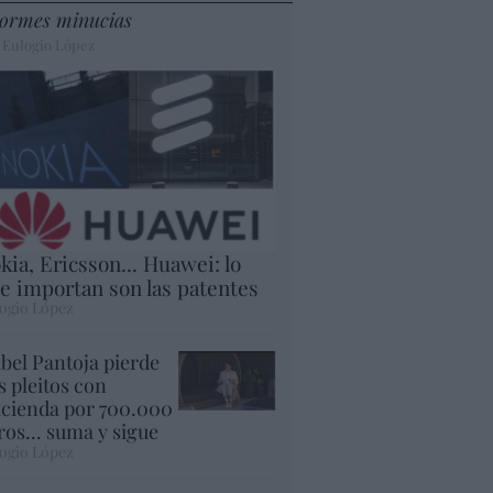
ormes minucias
 Eulogio López
kia, Ericsson... Huawei: lo
e importan son las patentes
ogio López
abel Pantoja pierde
s pleitos con
cienda por 700.000
ros... suma y sigue
ogio López