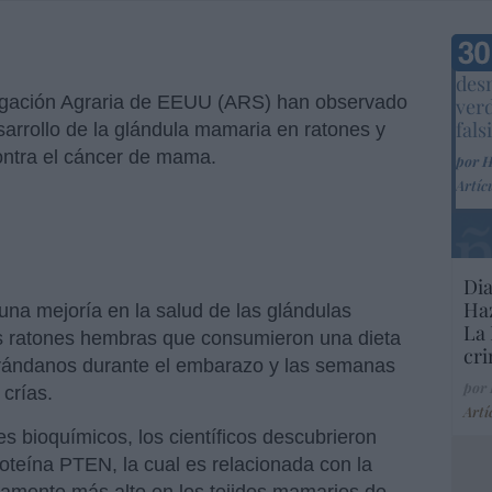
Marc
desm
stigación Agraria de EEUU (ARS) han observado
ver
fals
arrollo de la glándula mamaria en ratones y
contra el cáncer de mama.
por 
Artíc
Dia
Haz
una mejoría en la salud de las glándulas
La 
s ratones hembras que consumieron una dieta
cri
rándanos durante el embarazo y las semanas
por
crías.
Artí
es bioquímicos, los científicos descubrieron
proteína PTEN, la cual es relacionada con la