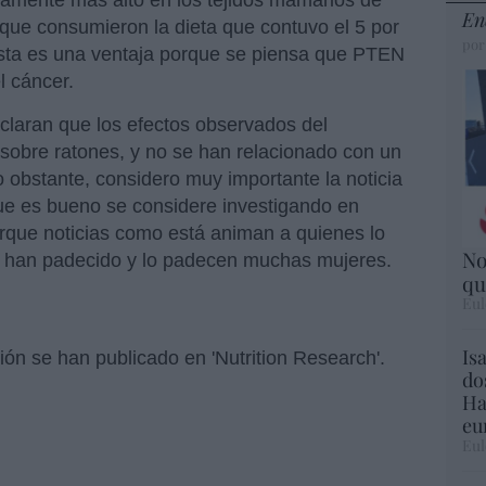
ivamente más alto en los tejidos mamarios de
En
 que consumieron la dieta que contuvo el 5 por
por
Ésta es una ventaja porque se piensa que PTEN
l cáncer.
aclaran que los efectos observados del
obre ratones, y no se han relacionado con un
o obstante, considero muy importante la noticia
ue es bueno se considere investigando en
rque noticias como está animan a quienes lo
No
o han padecido y lo padecen muchas mujeres.
qu
Eul
Is
ión se han publicado en 'Nutrition Research'.
do
Ha
eu
Eul