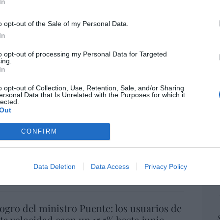
“E
ros. Discovery’ asume ya 600 millones en
In
pon
 su fusión con Paramount
pr
o opt-out of the Sale of my Personal Data.
ame
07/08/26 15:10
In
por 
to opt-out of processing my Personal Data for Targeted
Artí
ing.
ost’ británica easyJet pasará a manos del
In
o posible: Apollo... pero no podrá hacerse
o opt-out of Collection, Use, Retention, Sale, and/or Sharing
trol total
ersonal Data that Is Unrelated with the Purposes for which it
EEU
lected.
07/08/26 14:09
ter
Out
def
L
. Comienza el diálogo entre chavismo y
CONFIRM
por 
 de la oposición, pero los venezolanos
Artí
 Corina
Data Deletion
Data Access
Privacy Policy
Car
iérrez
07/08/26 11:46
 logro del ministro Puente: los usuarios de
lta velocidad caen un 15,5% hasta junio