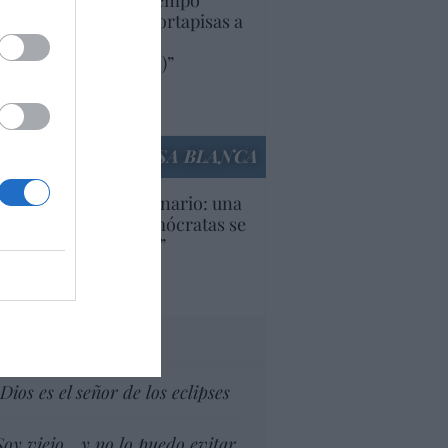
uropa lleva mucho tiempo
iendo aranceles y cortapisas a
oductos y compañías
ricanas (y europeas)”
Ana Sánchez Arjona
culos anteriores
LA CASA BLANCA
U. Inquietante escenario: una
cera parte de los demócratas se
ine como “socialista”
Ignacio Aguirre
culos anteriores
tas al director
Dios es el señor de los eclipses
Soy viejo... y no lo puedo evitar