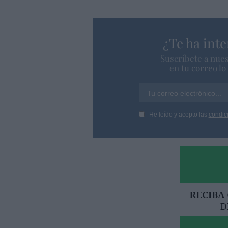
¿Te ha inte
Suscríbete a nues
en tu correo l
Tu correo electrónico...
He leído y acepto las
condic