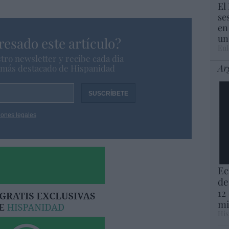
El
se
en
un
resado este artículo?
Eul
tro newsletter y recibe cada dia
Ar
o más destacado de Hispanidad
iones legales
Ec
de
12
mi
His