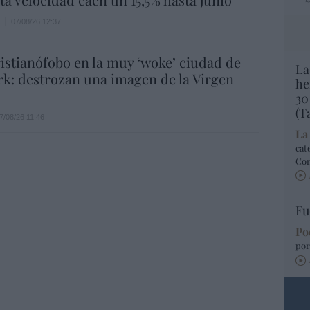
07/08/26 12:37
istianófobo en la muy ‘woke’ ciudad de
La
k: destrozan una imagen de la Virgen
he
30
(T
7/08/26 11:46
La
cat
Co
Fu
Po
por