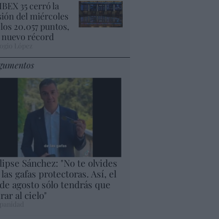
 IBEX 35 cerró la
sión del miércoles
 los 20.057 puntos,
 nuevo récord
ogio López
gumentos
lipse Sánchez: "No te olvides
 las gafas protectoras. Así, el
 de agosto sólo tendrás que
rar al cielo"
panidad