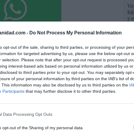
Vo
hi
y 
op
pr
anidad.com -
Do Not Process My Personal Information
Red
to opt-out of the sale, sharing to third parties, or processing of your per
“S
formation for targeted advertising by us, please use the below opt-out s
io imposible de los Entrecanales: deuda al
si
r selection. Please note that after your opt-out request is processed y
zación a la baja y reputación en
ab
eing interest-based ads based on personal information utilized by us or
po
ho
disclosed to third parties prior to your opt-out. You may separately opt-
Es
losure of your personal information by third parties on the IAB’s list of
07/08/26 15:51
Go
. This information may also be disclosed by us to third parties on the
IA
co
Participants
that may further disclose it to other third parties.
Ma
spasat se hace con un proyecto IRIS-2 de
ce
His
lones de euros
l Data Processing Opt Outs
07/08/26 15:07
o opt-out of the Sharing of my personal data.