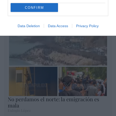
CONFIRM
Opinión
Enormes minucias
Data Deletion
Data Access
Privacy Policy
por Eulogio López
No perdamos el norte: la emigración es
mala
Eulogio López