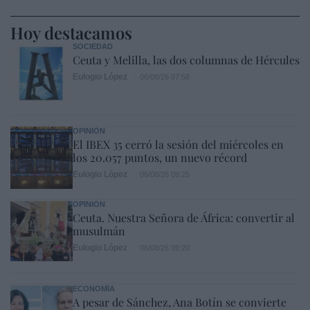
Hoy destacamos
SOCIEDAD
Ceuta y Melilla, las dos columnas de Hércules
Eulogio López
06/08/26 07:58
OPINIÓN
El IBEX 35 cerró la sesión del miércoles en
los 20.057 puntos, un nuevo récord
Eulogio López
06/08/26 09:25
OPINIÓN
Ceuta. Nuestra Señora de África: convertir al
musulmán
Eulogio López
06/08/26 09:20
ECONOMÍA
A pesar de Sánchez, Ana Botín se convierte