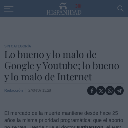
Educación
Entrevistas
PP
SANTANDER
R
30
SIN CATEGORÍA
Lo bueno y lo malo de
Google y Youtube; lo bueno
y lo malo de Internet
Redacción
27/04/07 13:28
El mercado de la muerte mantiene desde hace 25
años la misma prioridad programática: que el aborto
no se vea. Desde que el doctor
Nathanson
, el Rey