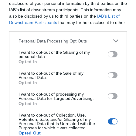
disclosure of your personal information by third parties on the
IAB’s list of downstream participants. This information may
Marcelo Gullo: “El trabajo de desmitificar la
also be disclosed by us to third parties on the
IAB’s List of
historia, de poner la verdadera, de
Downstream Participants
that may further disclose it to other
desmontar la falsificación, es un trabajo
third parties.
cristiano"
Personal Data Processing Opt Outs
por Hispanidad
I want to opt-out of the Sharing of my
Artículos anteriores
personal data.
Opted In
DIARIO DE LA CORRUPCIÓN SANCHISTA
I want to opt-out of the Sale of my
Personal Data.
Opted In
Diario de la corrupción sanchista. Bolaños
se reunió en el año 2025 hasta seis veces
I want to opt-out of processing my
Personal Data for Targeted Advertising.
con Zapatero, mientras se desarrollaba la
Opted In
investigación judicial sobre la aerolínea
Plus Ultra
I want to opt-out of Collection, Use,
Retention, Sale, and/or Sharing of my
Personal Data that Is Unrelated with the
por Redacción
Purposes for which it was collected.
Opted Out
Artículos anteriores