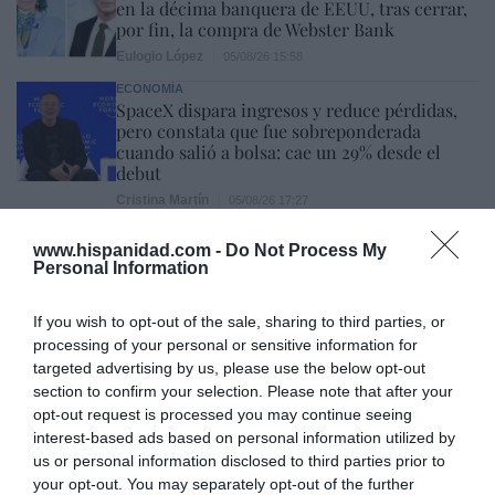
en la décima banquera de EEUU, tras cerrar,
por fin, la compra de Webster Bank
Eulogio López
05/08/26 15:58
ECONOMÍA
SpaceX dispara ingresos y reduce pérdidas,
pero constata que fue sobreponderada
cuando salió a bolsa: cae un 29% desde el
debut
Cristina Martín
05/08/26 17:27
www.hispanidad.com -
Do Not Process My
SOCIEDAD
Personal Information
Invasión de Ceuta. Vecinos denuncian la
violación en manada de una inmigrante
irregular menor de edad: “Hay testigos”
If you wish to opt-out of the sale, sharing to third parties, or
Redacción
05/08/26 12:03
processing of your personal or sensitive information for
targeted advertising by us, please use the below opt-out
INTERNACIONAL
Vuelta a la cordura. Reino Unido obligará a
section to confirm your selection. Please note that after your
que los aseos o vestuarios sean utilizados en
opt-out request is processed you may continue seeing
función del sexo de nacimiento
interest-based ads based on personal information utilized by
us or personal information disclosed to third parties prior to
Rocío Orizaola
05/08/26 13:32
your opt-out. You may separately opt-out of the further