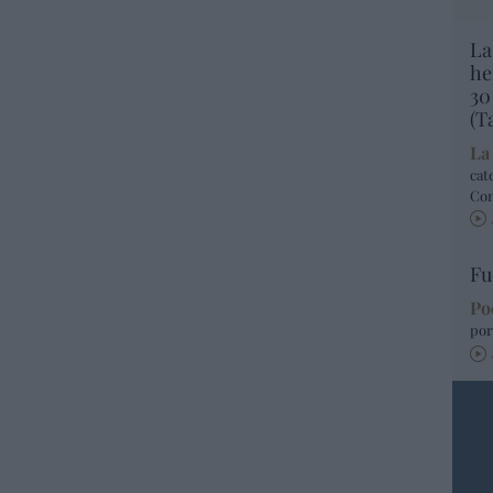
La
he
30
(T
La
cat
Co
Fu
Po
por