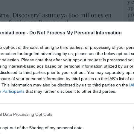
y 
op
ros. Discovery’ asume ya 600 millones en
pr
Red
 su fusión con Paramount
07/08/26 15:10
anidad.com -
Do Not Process My Personal Information
“S
si
ab
to opt-out of the sale, sharing to third parties, or processing of your per
ost’ británica easyJet pasará a manos del
po
formation for targeted advertising by us, please use the below opt-out s
Es
o posible: Apollo... pero no podrá hacerse
r selection. Please note that after your opt-out request is processed y
Go
eing interest-based ads based on personal information utilized by us or
trol total
co
disclosed to third parties prior to your opt-out. You may separately opt-
Ma
07/08/26 14:09
losure of your personal information by third parties on the IAB’s list of
ce
. This information may also be disclosed by us to third parties on the
IA
L
His
Participants
that may further disclose it to other third parties.
. Comienza el diálogo entre chavismo y
 de la oposición, pero los venezolanos
 Corina
l Data Processing Opt Outs
“E
iérrez
07/08/26 11:46
pon
o opt-out of the Sharing of my personal data.
pr