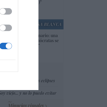
ricanas (y europeas)”
Ana Sánchez Arjona
culos anteriores
LA CASA BLANCA
U. Inquietante escenario: una
cera parte de los demócratas se
ine como “socialista”
Ignacio Aguirre
culos anteriores
tas al director
Dios es el señor de los eclipses
Soy viejo... y no lo puedo evitar
Minucias visuales