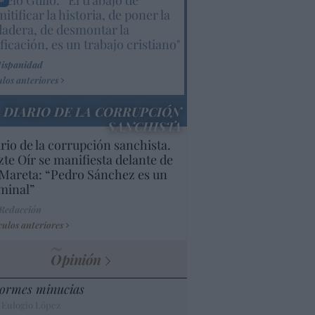
elo Gullo: “El trabajo de
itificar la historia, de poner la
dadera, de desmontar la
ificación, es un trabajo cristiano"
Hispanidad
ulos anteriores
DIARIO DE LA CORRUPCIÓN
SANCHISTA
rio de la corrupción sanchista.
te Oír se manifiesta delante de
Mareta: “Pedro Sánchez es un
minal”
 Redacción
culos anteriores
Opinión
ormes minucias
 Eulogio López