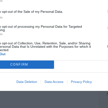
In
ame
 logro del ministro Puente: los usuarios de
por 
lta velocidad caen un 15,5% hasta junio
o opt-out of the Sale of my Personal Data.
Artí
In
07/08/26 12:37
to opt-out of processing my Personal Data for Targeted
ing.
istianófobo en la muy ‘woke’ ciudad de
In
EEU
k: destrozan una imagen de la Virgen
ter
o opt-out of Collection, Use, Retention, Sale, and/or Sharing
def
ersonal Data that Is Unrelated with the Purposes for which it
lected.
7/08/26 11:46
por 
Out
Artí
CONFIRM
Car
Data Deletion
Data Access
Privacy Policy