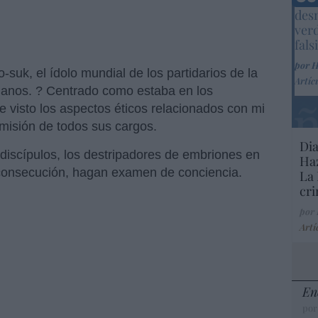
Marc
desm
ver
fals
por 
uk, el ídolo mundial de los partidarios de la
Artíc
anos. ? Centrado como estaba en los
he visto los aspectos éticos relacionados con mi
dimisión de todos sus cargos.
Dia
discípulos, los destripadores de embriones en
Haz
 consecución, hagan examen de conciencia.
La 
cri
por
Artí
En
por