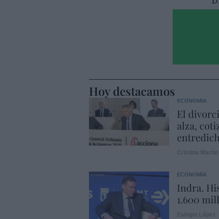
Hoy destacamos
ECONOMÍA
El divorc
alza, coti
entredic
Cristina Martín
ECONOMÍA
Indra. Hi
1.600 mil
Eulogio López