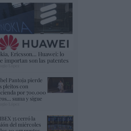
kia, Ericsson... Huawei: lo
e importan son las patentes
ogio López
abel Pantoja pierde
s pleitos con
cienda por 700.000
ros... suma y sigue
ogio López
 IBEX 35 cerró la
sión del miércoles
 los 20.057 puntos,