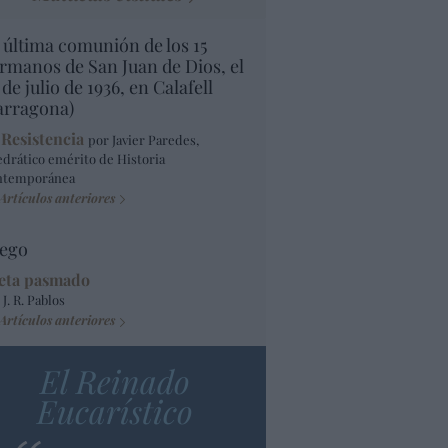
 última comunión de los 15
rmanos de San Juan de Dios, el
 de julio de 1936, en Calafell
arragona)
 Resistencia
por Javier Paredes,
edrático emérito de Historia
ntemporánea
Artículos anteriores
ego
eta pasmado
 J. R. Pablos
Artículos anteriores
El Reinado
Eucarístico