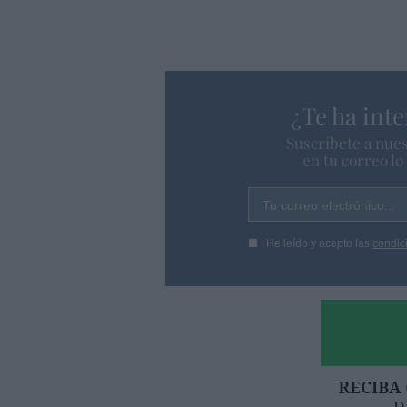
¿Te ha inte
Suscríbete a nues
en tu correo l
Tu correo electrónico...
He leído y acepto las
condic