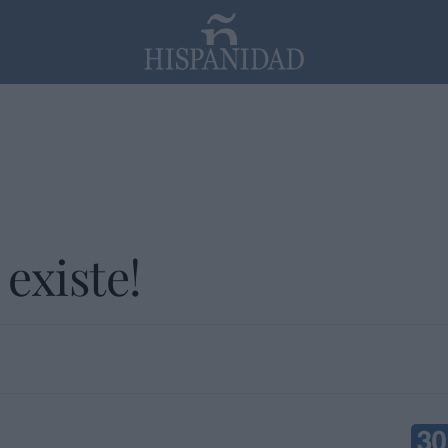
PP
SANTANDER
Religión
 existe!