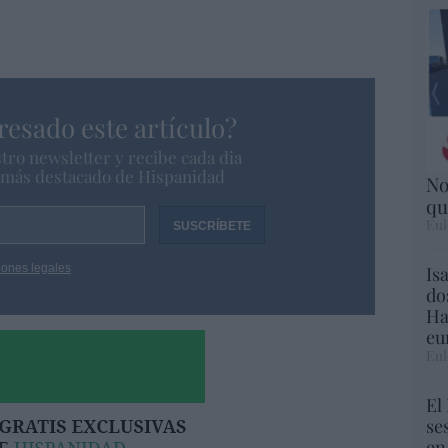
resado este artículo?
tro newsletter y recibe cada dia
o más destacado de Hispanidad
No
qu
Eul
iones legales
Is
do
Ha
eu
Eul
El
se
en