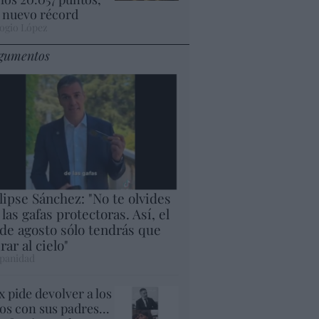
 nuevo récord
ogio López
gumentos
lipse Sánchez: "No te olvides
 las gafas protectoras. Así, el
 de agosto sólo tendrás que
rar al cielo"
panidad
x pide devolver a los
jos con sus padres...