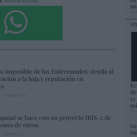
un
Eul
Ar
io imposible de los Entrecanales: deuda al
zación a la baja y reputación en
Ec
ho
de
07/08/26 15:51
12
mi
His
spasat se hace con un proyecto IRIS-2 de
lones de euros
Vo
hi
07/08/26 15:07