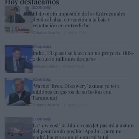
Hoy destacamos
ECONOMÍA
El divorcio imposible de los Entrecanales:
deuda al alza, cotización a la baja y
reputación en entredicho
Cristina Martín
07/08/26 15:51
ECONOMÍA
Indra. Hispasat se hace con un proyecto IRIS-
2 de 1.600 millones de euros
Eulogio López
07/08/26 15:07
ECONOMÍA
‘Warner Bros. Discovery’ asume ya 600
millones en gastos de su fusión con
Paramount
Cristina Martín
07/08/26 15:10
ECONOMÍA
La ‘low cost’ británica easyJet pasará a manos
del peor fondo posible: Apollo... pero no
podrá hacerse con el control total