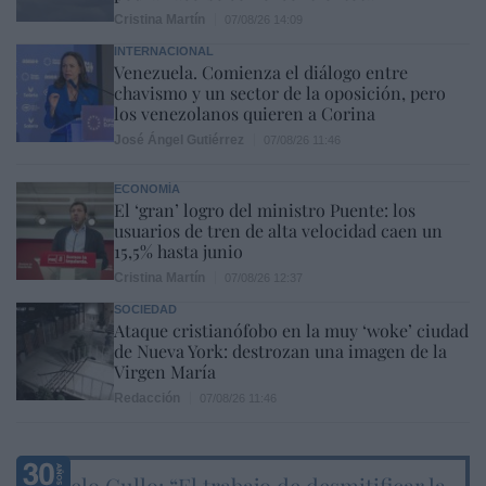
Cristina Martín
07/08/26 14:09
INTERNACIONAL
Venezuela. Comienza el diálogo entre
chavismo y un sector de la oposición, pero
los venezolanos quieren a Corina
José Ángel Gutiérrez
07/08/26 11:46
ECONOMÍA
El ‘gran’ logro del ministro Puente: los
usuarios de tren de alta velocidad caen un
15,5% hasta junio
Cristina Martín
07/08/26 12:37
SOCIEDAD
Ataque cristianófobo en la muy ‘woke’ ciudad
de Nueva York: destrozan una imagen de la
Virgen María
Redacción
07/08/26 11:46
Marcelo Gullo: “El trabajo de desmitificar la