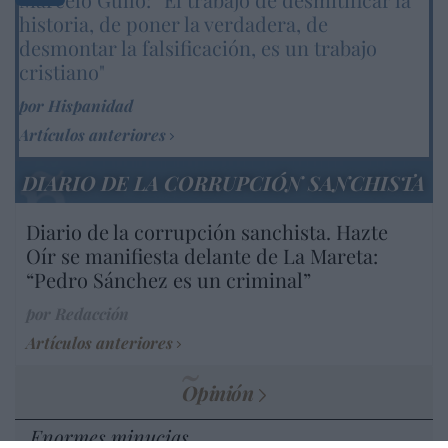
historia, de poner la verdadera, de
desmontar la falsificación, es un trabajo
cristiano"
por Hispanidad
Artículos anteriores
DIARIO DE LA CORRUPCIÓN SANCHISTA
Diario de la corrupción sanchista. Hazte
Oír se manifiesta delante de La Mareta:
“Pedro Sánchez es un criminal”
por Redacción
Artículos anteriores
Opinión
Enormes minucias