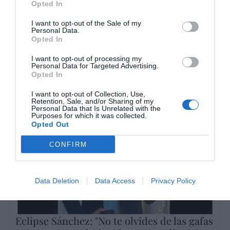
Opted In
El IBEX 35 cerró la sesión del
I want to opt-out of the Sale of my
Personal Data.
miércoles en los 20.057 puntos,
Opted In
un nuevo récord
I want to opt-out of processing my
Eulogio López
Personal Data for Targeted Advertising.
Opted In
Argumentos
I want to opt-out of Collection, Use,
Retention, Sale, and/or Sharing of my
Personal Data that Is Unrelated with the
Purposes for which it was collected.
Opted Out
CONFIRM
Data Deletion
Data Access
Privacy Policy
Eclipse Sánchez: "No te olvides de las gafas