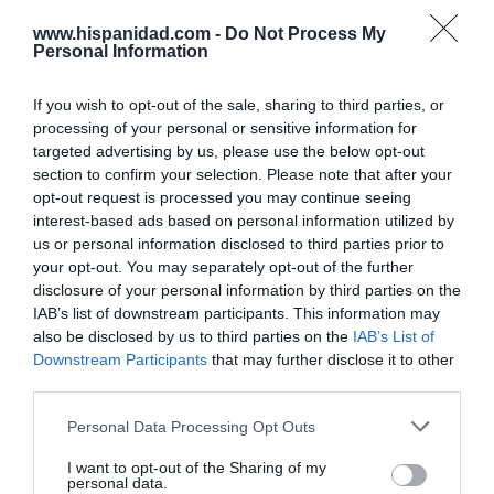
por Eulogio López
www.hispanidad.com -
Do Not Process My
Personal Information
If you wish to opt-out of the sale, sharing to third parties, or
processing of your personal or sensitive information for
targeted advertising by us, please use the below opt-out
section to confirm your selection. Please note that after your
opt-out request is processed you may continue seeing
interest-based ads based on personal information utilized by
us or personal information disclosed to third parties prior to
your opt-out. You may separately opt-out of the further
disclosure of your personal information by third parties on the
Nokia, Ericsson... Huawei: lo que importan
IAB’s list of downstream participants. This information may
son las patentes
also be disclosed by us to third parties on the
IAB’s List of
Eulogio López
Downstream Participants
that may further disclose it to other
third parties.
Isabel Pantoja pierde dos pleitos
Personal Data Processing Opt Outs
con Hacienda por 700.000
euros... suma y sigue
I want to opt-out of the Sharing of my
personal data.
Eulogio López