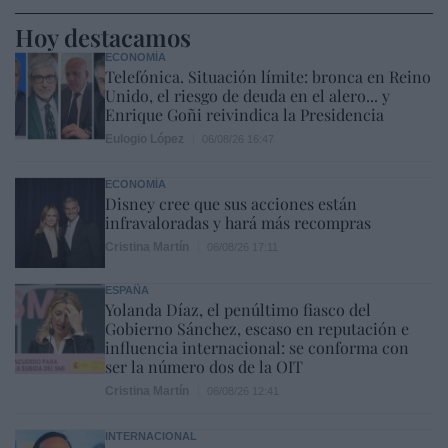
Hoy destacamos
ECONOMÍA
Telefónica. Situación límite: bronca en Reino
Unido, el riesgo de deuda en el alero... y
Enrique Goñi reivindica la Presidencia
Eulogio López
06/08/26 16:47
ECONOMÍA
Disney cree que sus acciones están
infravaloradas y hará más recompras
Cristina Martín
06/08/26 17:11
ESPAÑA
Yolanda Díaz, el penúltimo fiasco del
Gobierno Sánchez, escaso en reputación e
influencia internacional: se conforma con
ser la número dos de la OIT
Cristina Martín
06/08/26 12:41
INTERNACIONAL