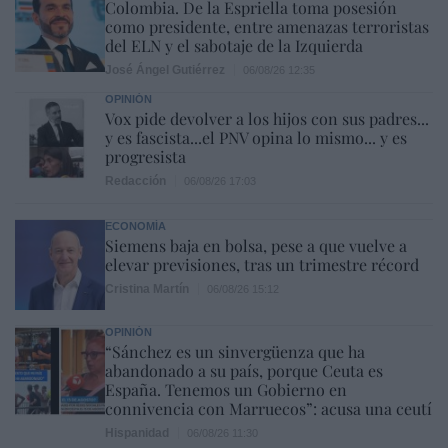
Colombia. De la Espriella toma posesión
como presidente, entre amenazas terroristas
del ELN y el sabotaje de la Izquierda
José Ángel Gutiérrez
06/08/26 12:35
OPINIÓN
Vox pide devolver a los hijos con sus padres...
y es fascista...el PNV opina lo mismo... y es
progresista
Redacción
06/08/26 17:03
ECONOMÍA
Siemens baja en bolsa, pese a que vuelve a
elevar previsiones, tras un trimestre récord
Cristina Martín
06/08/26 15:12
OPINIÓN
“Sánchez es un sinvergüenza que ha
abandonado a su país, porque Ceuta es
España. Tenemos un Gobierno en
connivencia con Marruecos”: acusa una ceutí
Hispanidad
06/08/26 11:30