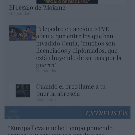
El regalo de 'Mojamé'
Hispanidad
Telepedro en acción: RTVE
afirma que entre los que han
invadido Ceuta, "muchos son
licenciados y diplomados, que
están huyendo de su país por la
guerra"
Hispanidad
Cuando el orco llame a tu
puerta, ábresela
Redacción
ENTREVISTAS
“Europa lleva mucho tiempo poniendo
aranceles y cortapisas a productos y