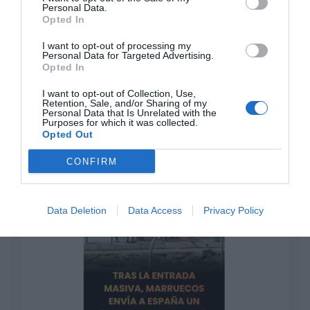
Personal Data.
Ceuta. Nuestra Señora de África:
Opted In
convertir al musulmán
Eulogio López
I want to opt-out of processing my
Personal Data for Targeted Advertising.
Opted In
No perdamos el norte: la
emigración es mala
I want to opt-out of Collection, Use,
Retention, Sale, and/or Sharing of my
Eulogio López
Personal Data that Is Unrelated with the
Purposes for which it was collected.
Opted Out
Argumentos
CONFIRM
Data Deletion
Data Access
Privacy Policy