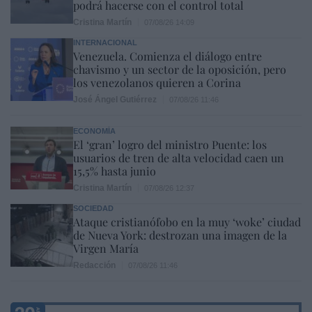
podrá hacerse con el control total
Cristina Martín
07/08/26 14:09
INTERNACIONAL
Venezuela. Comienza el diálogo entre
chavismo y un sector de la oposición, pero
los venezolanos quieren a Corina
José Ángel Gutiérrez
07/08/26 11:46
ECONOMÍA
El ‘gran’ logro del ministro Puente: los
usuarios de tren de alta velocidad caen un
15,5% hasta junio
Cristina Martín
07/08/26 12:37
SOCIEDAD
Ataque cristianófobo en la muy ‘woke’ ciudad
de Nueva York: destrozan una imagen de la
Virgen María
Redacción
07/08/26 11:46