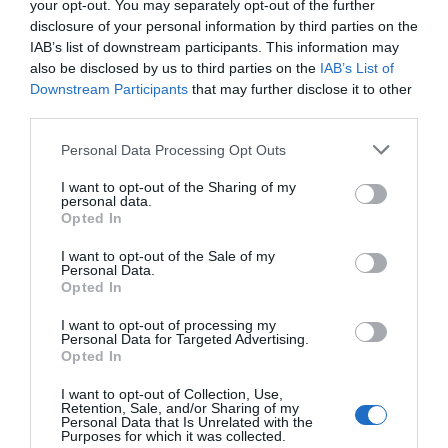
your opt-out. You may separately opt-out of the further
capital del Sahara Occidental, activistas de
disclosure of your personal information by third parties on the
derechos humanos denunciaron a La Razón que
IAB’s list of downstream participants. This information may
also be disclosed by us to third parties on the
IAB’s List of
Rabat «
está ofreciendo dinero, varios miles de
Downstream Participants
that may further disclose it to other
dirhams, a saharauis para que se manifiesten el
third parties.
domingo contra Haidar
».
Personal Data Processing Opt Outs
José Ángel Gutiérrez
I want to opt-out of the Sharing of my
joseangel@hispanidad.com
personal data.
Opted In
I want to opt-out of the Sale of my
Personal Data.
Opted In
I want to opt-out of processing my
Personal Data for Targeted Advertising.
¿Te ha interesado este artículo?
Opted In
Suscríbete a nuestro newsletter y recibe cada dia
I want to opt-out of Collection, Use,
en tu correo lo más destacado de Hispanidad
Retention, Sale, and/or Sharing of my
Personal Data that Is Unrelated with the
Purposes for which it was collected.