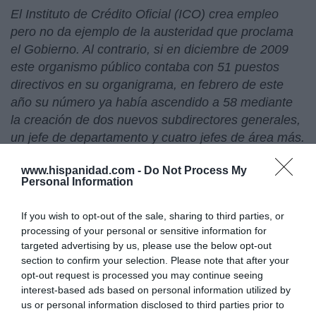
El Instituto de Crédito Oficial (ICO) crea empleo
pero no da ejemplo de la austeridad que proclama
el Gobierno. Al contrario, si en diciembre de 2009
este organismo público contaba con 51 puestos
directivos en su organigrama, en febrero de este
año su número ya había ascendido a 58 mediante
la creación de dos nuevos subdirectores generales,
un jefe de departamento y cuatro jefes de área más.
Estos es, en apenas seis meses todos los
www.hispanidad.com -
Do Not Process My
nombramientos se atribuyen a su nuevo presidente
Personal Information
su staff se ha ampliado con un 13,7% más de
cargos directivos, tal y como denuncian a La Gaceta
If you wish to opt-out of the sale, sharing to third parties, or
fuentes del propio instituto.
processing of your personal or sensitive information for
targeted advertising by us, please use the below opt-out
La noticia de que Marruecos está reclutando a
section to confirm your selection. Please note that after your
opt-out request is processed you may continue seeing
saharauis con pasaporte español en El Aaiún para
interest-based ads based on personal information utilized by
dar la réplica a
Aminatu Haidar
este fin de semana
us or personal information disclosed to third parties prior to
en Granada no parece sorprender a nadie. Desde la