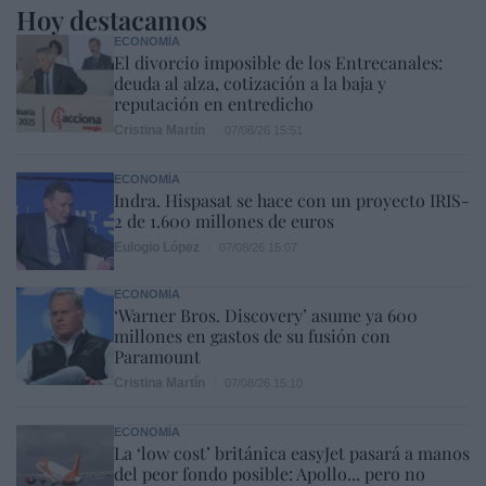
Hoy destacamos
ECONOMÍA
El divorcio imposible de los Entrecanales:
deuda al alza, cotización a la baja y
reputación en entredicho
Cristina Martín
07/08/26 15:51
ECONOMÍA
Indra. Hispasat se hace con un proyecto IRIS-
2 de 1.600 millones de euros
Eulogio López
07/08/26 15:07
ECONOMÍA
‘Warner Bros. Discovery’ asume ya 600
millones en gastos de su fusión con
Paramount
Cristina Martín
07/08/26 15:10
ECONOMÍA
La ‘low cost’ británica easyJet pasará a manos
del peor fondo posible: Apollo... pero no