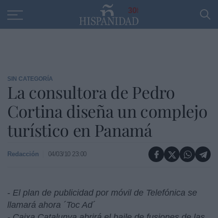
Educación
Entrevistas
PP
SANTANDER
R
30
SIN CATEGORÍA
La consultora de Pedro
Cortina diseña un complejo
turístico en Panamá
Redacción
04/03/10 23:00
-
El plan de publicidad por móvil de Telefónica se
llamará ahora ´Toc Ad´
- Caixa Catalunya abrirá el baile de fusiones de las