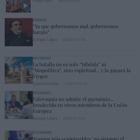
Redacción
08/08/26 06:00
ESPAÑA
“Ya que gobernamos mal, gobernemos
barato”
Eulogio López
08/08/26 06:00
SOCIEDAD
La batalla no es solo “híbrida” ni
“biopolítica”, sino espiritual... y la ganará la
Virgen
Gabriel Galdón
08/08/26 06:00
SOCIEDAD
Eslovaquia no admite el gaymonio...
bendecido en otros miembros de la Unión
Europea
Eulogio López
08/08/26 06:00
ECONOMÍA
Seamos más responsables: no siempre el