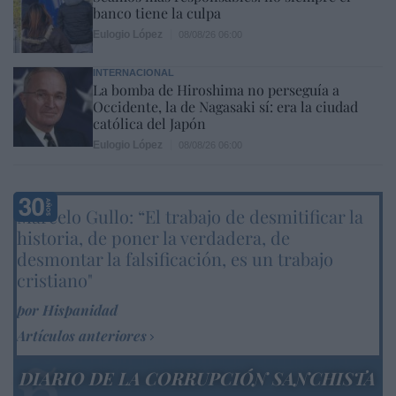
banco tiene la culpa
Eulogio López
08/08/26 06:00
INTERNACIONAL
La bomba de Hiroshima no perseguía a
Occidente, la de Nagasaki sí: era la ciudad
católica del Japón
Eulogio López
08/08/26 06:00
Marcelo Gullo: “El trabajo de desmitificar la
historia, de poner la verdadera, de
desmontar la falsificación, es un trabajo
cristiano"
por Hispanidad
Artículos anteriores
DIARIO DE LA CORRUPCIÓN SANCHISTA