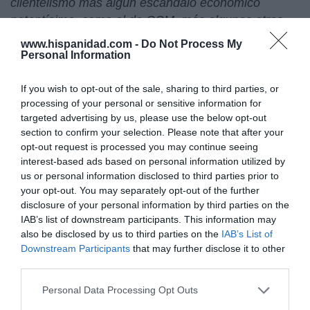
clientelismo más algún escándalo económico
potentísimo, como el de CCM, más algunos otros
elementos que ponen la duda", "creo que Barreda
www.hispanidad.com -
Do Not Process My
tenía que haberse esforzado mucho más en la
Personal Information
transparencia porque son demasiados años,
demasiado clientelismo y demasiado chanchullo
If you wish to opt-out of the sale, sharing to third parties, or
processing of your personal or sensitive information for
larvado".
targeted advertising by us, please use the below opt-out
section to confirm your selection. Please note that after your
Carmen Gurruchaga (tertuliana 13 TV): "La
opt-out request is processed you may continue seeing
señora Cospedal está atada de manos cuando
interest-based ads based on personal information utilized by
llegue, o sea, tendrá que inventar algo"
us or personal information disclosed to third parties prior to
your opt-out. You may separately opt-out of the further
disclosure of your personal information by third parties on the
La también tertuliana de 13 TV Carmen Gurruchaga
IAB’s list of downstream participants. This information may
daba datos: "La señora Araujo es la que tiene que
also be disclosed by us to third parties on the
IAB’s List of
dar los papeles". "En deuda hay 1.500 millones para
Downstream Participants
that may further disclose it to other
proveedores, 6.000 millones de deuda de la
third parties.
Administración y mil de empresas públicas. La
Personal Data Processing Opt Outs
comunidad de Castilla la Mancha tenía el año