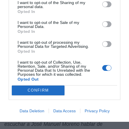
pasado un déficit del 6,48, es decir, el triple de la
I want to opt-out of the Sharing of my
personal data.
media del Estado y de las CCAA, y este año en el
Opted In
primer trimestre, tiene 1,64, es decir, ya ha cubierto
I want to opt-out of the Sale of my
el cupo de lo que había dicho el Gobierno que
Personal Data.
tienen que tener las comunidades. Así que la
Opted In
señora Cospedal cuando llegue ya no se puede
I want to opt-out of processing my
endeudar. Si a eso le añadimos que es la segunda
Personal Data for Targeted Advertising.
Opted In
comunidad en renta per cápita por la cola, está
atada de manos la señora Cospedal cuando llegue,
I want to opt-out of Collection, Use,
o sea, tendrá que inventar algo".
Retention, Sale, and/or Sharing of my
Personal Data that Is Unrelated with the
Purposes for which it was collected.
Opted Out
Esther Jaén (tertuliana 13 TV) acusa al PP de
"deslealtad supina" por estar "diciendo cosas"
CONFIRM
cuando todavía no se han hecho las auditorías
en las CCAA
Data Deletion
Data Access
Privacy Policy
Esther Jaén, también en 13 TV, se alegraba
escuchar a José Manuel Moreno hablar de