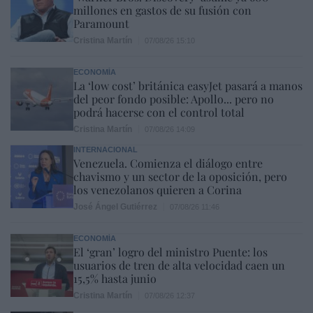
millones en gastos de su fusión con
Paramount
Cristina Martín
07/08/26 15:10
ECONOMÍA
La ‘low cost’ británica easyJet pasará a manos
del peor fondo posible: Apollo... pero no
podrá hacerse con el control total
Cristina Martín
07/08/26 14:09
INTERNACIONAL
Venezuela. Comienza el diálogo entre
chavismo y un sector de la oposición, pero
los venezolanos quieren a Corina
José Ángel Gutiérrez
07/08/26 11:46
ECONOMÍA
El ‘gran’ logro del ministro Puente: los
usuarios de tren de alta velocidad caen un
15,5% hasta junio
Cristina Martín
07/08/26 12:37