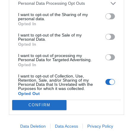
Nokia, Ericsson... Huawei: lo que importan
Personal Data Processing Opt Outs
son las patentes
Eulogio López
I want to opt-out of the Sharing of my
personal data.
Opted In
Isabel Pantoja pierde dos pleitos
con Hacienda por 700.000
I want to opt-out of the Sale of my
Personal Data.
euros... suma y sigue
Opted In
Eulogio López
I want to opt-out of processing my
Personal Data for Targeted Advertising.
El IBEX 35 cerró la sesión del
Opted In
miércoles en los 20.057 puntos,
I want to opt-out of Collection, Use,
un nuevo récord
Retention, Sale, and/or Sharing of my
Eulogio López
Personal Data that Is Unrelated with the
Purposes for which it was collected.
Opted Out
Argumentos
CONFIRM
Data Deletion
Data Access
Privacy Policy