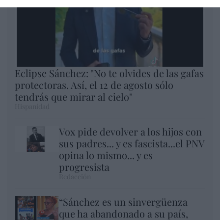
Eclipse Sánchez: "No te olvides de las gafas
protectoras. Así, el 12 de agosto sólo
tendrás que mirar al cielo"
Hispanidad
Vox pide devolver a los hijos con
sus padres... y es fascista...el PNV
opina lo mismo... y es
progresista
Redacción
“Sánchez es un sinvergüenza
que ha abandonado a su país,