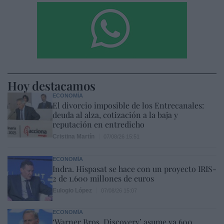
Hoy destacamos
ECONOMÍA
El divorcio imposible de los Entrecanales:
deuda al alza, cotización a la baja y
reputación en entredicho
Cristina Martín
07/08/26 15:51
ECONOMÍA
Indra. Hispasat se hace con un proyecto IRIS-
2 de 1.600 millones de euros
Eulogio López
07/08/26 15:07
ECONOMÍA
‘Warner Bros. Discovery’ asume ya 600