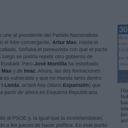
Marc
 une al presidente del Partido Nacionalista
desm
on el líder convergente,
Artur Mas
. Hasta el
ver
fals
allado. Soñaba el peneuvista con que el pacto
s luego se podría repetir otro gobierno de
por 
n Euskadi. Pero
José Montilla
ha estorbado
Artíc
e
Mas
y de
Imaz
. Ahora, las dos formaciones
o
es vulnerable y que no manda tanto dentro
i Lleida
, aclaró hoy (diario
Expansión
) que
Dia
a partir de ahora es Esquerra Republicana
.
Bol
has
mie
inv
ado al PSOE y, la igual que la vicelehendakari,
aer
do a los jueces de hacer política. En este punto