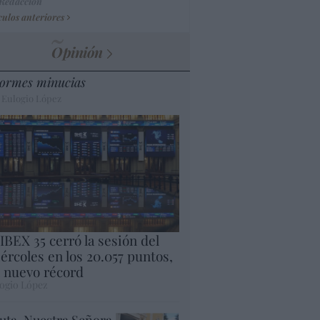
 Redacción
culos anteriores
Opinión
ormes minucias
 Eulogio López
 IBEX 35 cerró la sesión del
ércoles en los 20.057 puntos,
 nuevo récord
ogio López
uta. Nuestra Señora