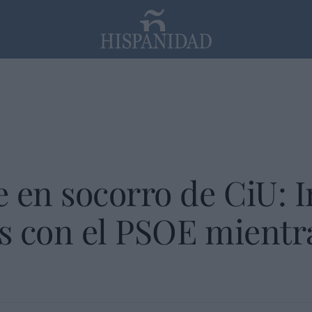
PP
SANTANDER
Religión
 en socorro de CiU: 
es con el PSOE mient