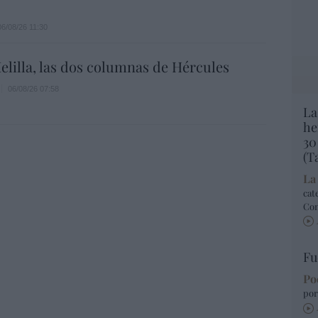
06/08/26 11:30
elilla, las dos columnas de Hércules
06/08/26 07:58
La
he
30
(T
La
cat
Co
Fu
Po
por