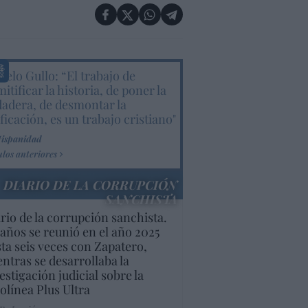
elo Gullo: “El trabajo de
itificar la historia, de poner la
dadera, de desmontar la
ificación, es un trabajo cristiano"
Hispanidad
ulos anteriores
DIARIO DE LA CORRUPCIÓN
SANCHISTA
rio de la corrupción sanchista.
años se reunió en el año 2025
ta seis veces con Zapatero,
ntras se desarrollaba la
estigación judicial sobre la
olínea Plus Ultra