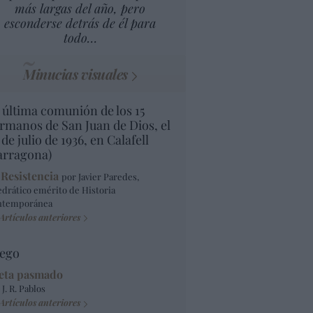
más largas del año, pero
esconderse detrás de él para
todo…
Minucias visuales
 última comunión de los 15
rmanos de San Juan de Dios, el
 de julio de 1936, en Calafell
arragona)
 Resistencia
por Javier Paredes,
edrático emérito de Historia
ntemporánea
Artículos anteriores
ego
eta pasmado
 J. R. Pablos
Artículos anteriores