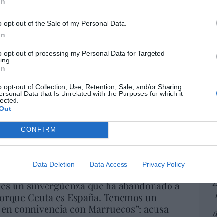
por 
In
a los 126 millones de euros, un 10% más
Artí
o opt-out of the Sale of my Personal Data.
6/08/26 12:36
In
to opt-out of processing my Personal Data for Targeted
EEU
 sigue ‘engordando’ su ventas gracias a sus
ing.
ter
tos estrella: Mounjaro (contra la
In
def
tipo 2) y Zepbound, contra la obesidad
o opt-out of Collection, Use, Retention, Sale, and/or Sharing
por 
ersonal Data that Is Unrelated with the Purposes for which it
6/08/26 11:28
Artí
lected.
Out
 de 'Mojamé'
Car
CONFIRM
06/08/26 11:16
Data Deletion
Data Access
Privacy Policy
E
 es un sinvergüenza que ha abandonado a
porque Ceuta es España. Tenemos un
 en connivencia con Marruecos”: acusa
d