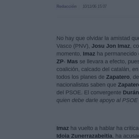
Redacción
10/11/06 15:07
No hay que olvidar la amistad que
Vasco (PNV),
Josu Jon Imaz
, c
momento,
Imaz
ha permanecido c
ZP
-
Mas
se llevara a efecto, pue
coalición, calcado del catalán, e
todos los planes de
Zapatero
, d
nacionalistas saben que
Zapater
del PSOE. El convergente
Durán 
quien debe darle apoyo al PSOE 
Imaz
ha vuelto a hablar ha critic
Idoia Zunerrazabeitia
, ha acusa