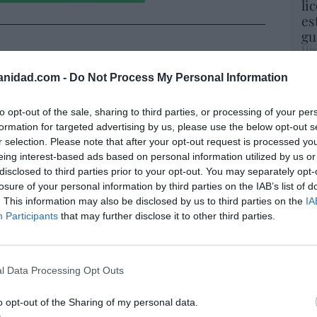
li
es
gu
His
íaz, el penúltimo fiasco del Gobierno
anidad.com -
Do Not Process My Personal Information
Cu
escaso en reputación e influencia
tu
onal: se conforma con ser la número dos
Red
to opt-out of the sale, sharing to third parties, or processing of your per
formation for targeted advertising by us, please use the below opt-out s
r selection. Please note that after your opt-out request is processed y
Fu
06/08/26 12:41
eing interest-based ads based on personal information utilized by us or
ve
disclosed to third parties prior to your opt-out. You may separately opt-
ve
L
losure of your personal information by third parties on the IAB’s list of
His
 De la Espriella toma posesión como
. This information may also be disclosed by us to third parties on the
IA
e, entre amenazas terroristas del ELN y el
Participants
that may further disclose it to other third parties.
de la Izquierda
“E
iérrez
06/08/26 12:35
pon
l Data Processing Opt Outs
pr
sorcio se 'conserva'... y se supera: cerró
ame
o opt-out of the Sharing of my personal data.
aniversario-, con una facturación bruta