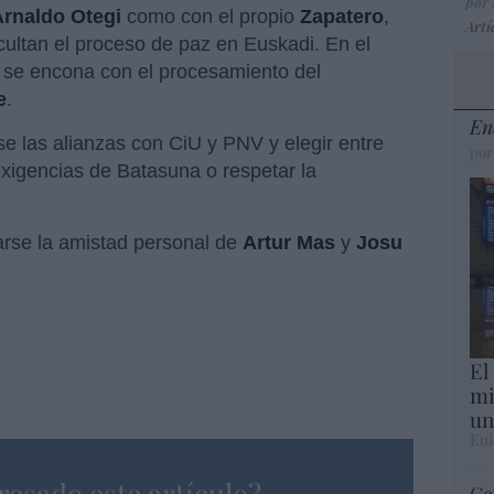
por
Arnaldo Otegi
como con el propio
Zapatero
,
Artí
icultan el proceso de paz en Euskadi. En el
 se encona con el procesamiento del
e
.
En
e las alianzas con CiU y PNV y elegir entre
por
exigencias de Batasuna o respetar la
arse la amistad personal de
Artur Mas
y
Josu
El
mi
un
Eul
resado este artículo?
Ce