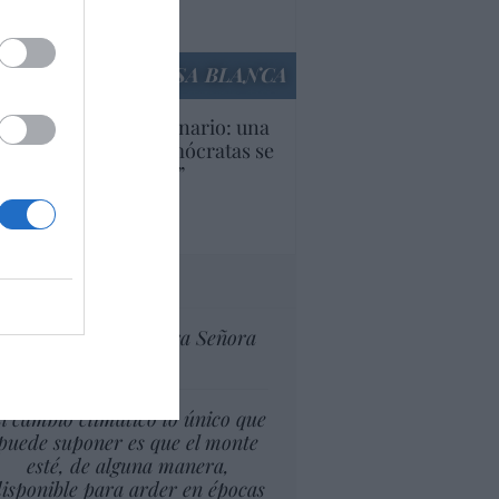
Ana Sánchez Arjona
culos anteriores
LA CASA BLANCA
U. Inquietante escenario: una
cera parte de los demócratas se
ine como “socialista”
Ignacio Aguirre
culos anteriores
tas al director
Ceuta celebra Nuestra Señora
de África
l cambio climático lo único que
puede suponer es que el monte
esté, de alguna manera,
isponible para arder en épocas