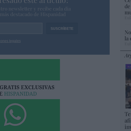
de
tro newsletter y recibe cada dia
mu
o más destacado de Hispanidad
Eul
No
la
iones legales
Eul
Ar
Te
af
in