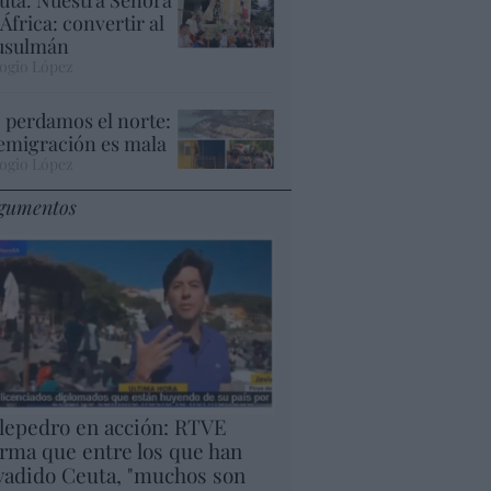
 África: convertir al
sulmán
ogio López
 perdamos el norte:
 emigración es mala
ogio López
gumentos
lepedro en acción: RTVE
irma que entre los que han
vadido Ceuta, "muchos son