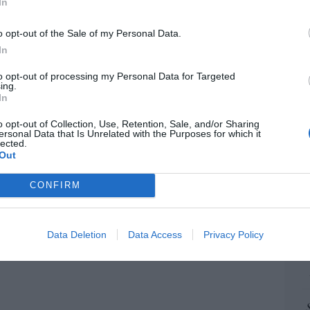
“E
In
 Corina
pon
pr
o opt-out of the Sale of my Personal Data.
iérrez
07/08/26 11:46
ame
In
por 
to opt-out of processing my Personal Data for Targeted
 logro del ministro Puente: los usuarios de
Artí
ing.
lta velocidad caen un 15,5% hasta junio
In
07/08/26 12:37
o opt-out of Collection, Use, Retention, Sale, and/or Sharing
ersonal Data that Is Unrelated with the Purposes for which it
EEU
lected.
ter
Out
istianófobo en la muy ‘woke’ ciudad de
def
k: destrozan una imagen de la Virgen
CONFIRM
por 
Artí
7/08/26 11:46
Data Deletion
Data Access
Privacy Policy
Car