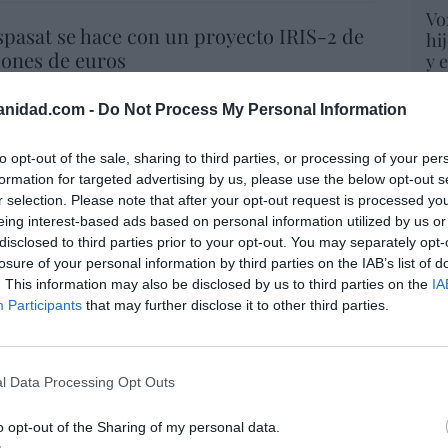
Vo
spasat se hace con un proyecto IRIS-2 de
hi
lones de euros
y 
op
07/08/26 15:07
pr
anidad.com -
Do Not Process My Personal Information
Red
ros. Discovery’ asume ya 600 millones en
to opt-out of the sale, sharing to third parties, or processing of your per
“S
 su fusión con Paramount
formation for targeted advertising by us, please use the below opt-out s
si
r selection. Please note that after your opt-out request is processed y
07/08/26 15:10
ab
eing interest-based ads based on personal information utilized by us or
po
disclosed to third parties prior to your opt-out. You may separately opt-
Es
losure of your personal information by third parties on the IAB’s list of
Go
ost’ británica easyJet pasará a manos del
. This information may also be disclosed by us to third parties on the
IA
co
o posible: Apollo... pero no podrá hacerse
Participants
that may further disclose it to other third parties.
Ma
trol total
ce
His
07/08/26 14:09
l Data Processing Opt Outs
L
. Comienza el diálogo entre chavismo y
o opt-out of the Sharing of my personal data.
 de la oposición, pero los venezolanos