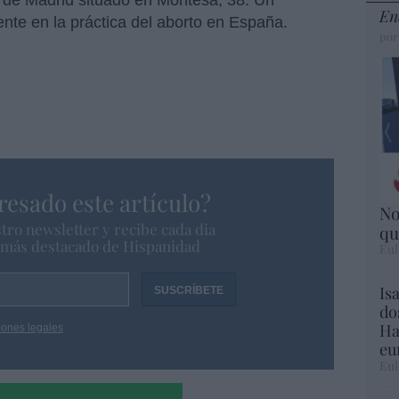
 de Madrid situado en Montesa, 38. Un
En
ente en la práctica del aborto en España.
por
resado este artículo?
No
tro newsletter y recibe cada dia
qu
o más destacado de Hispanidad
Eul
Is
do
Ha
iones legales
eu
Eul