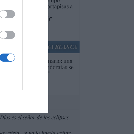
uropa lleva mucho tiempo
iendo aranceles y cortapisas a
oductos y compañías
ricanas (y europeas)”
Ana Sánchez Arjona
culos anteriores
LA CASA BLANCA
U. Inquietante escenario: una
cera parte de los demócratas se
ine como “socialista”
Ignacio Aguirre
culos anteriores
tas al director
Dios es el señor de los eclipses
Soy viejo... y no lo puedo evitar