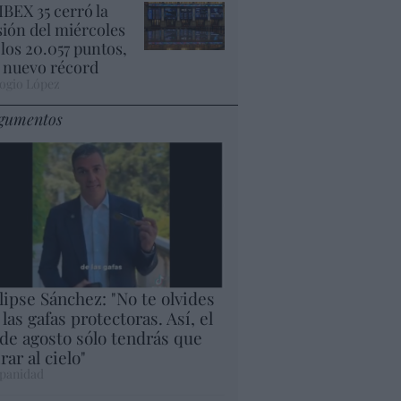
 IBEX 35 cerró la
sión del miércoles
 los 20.057 puntos,
 nuevo récord
ogio López
gumentos
lipse Sánchez: "No te olvides
 las gafas protectoras. Así, el
 de agosto sólo tendrás que
rar al cielo"
panidad