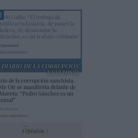
elo Gullo: “El trabajo de
itificar la historia, de poner la
dadera, de desmontar la
ificación, es un trabajo cristiano"
Hispanidad
ulos anteriores
DIARIO DE LA CORRUPCIÓN
SANCHISTA
rio de la corrupción sanchista.
te Oír se manifiesta delante de
Mareta: “Pedro Sánchez es un
minal”
 Redacción
culos anteriores
Opinión