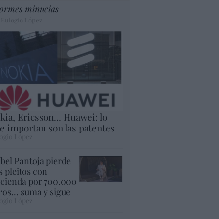
ormes minucias
 Eulogio López
kia, Ericsson... Huawei: lo
e importan son las patentes
ogio López
abel Pantoja pierde
s pleitos con
cienda por 700.000
ros... suma y sigue
ogio López