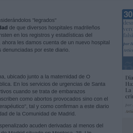
Marc
nsiderándolos "legrados"
desm
dad
de que diversos hospitales madrileños
ver
fals
sten en los registros y estadísticas del
, ahora les damos cuenta de un nuevo hospital
por 
s denunciadas por este diario.
Artíc
ina, ubicado junto a la maternidad de O
Dia
Haz
blica. En los servicios de urgencias de Santa
La 
ortivos cuando se trata de embarazos
cri
nscriben como abortos provocados sino con el
por
rapéutico", tal y como confirman a este diario
Artí
idad de la Comunidad de Madrid.
despenalizado acuden derivadas al menos del