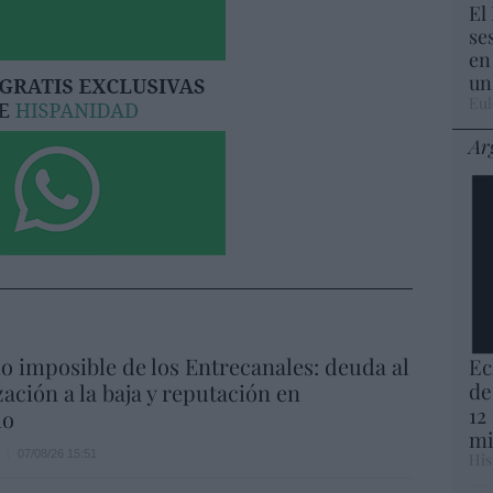
El
se
en
un
Eul
Ar
io imposible de los Entrecanales: deuda al
Ec
de
zación a la baja y reputación en
12
ho
mi
07/08/26 15:51
His