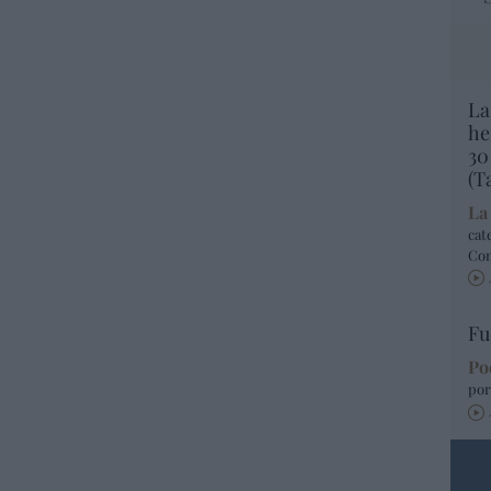
La
he
30
(T
La
cat
Co
Fu
Po
por