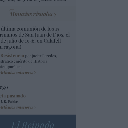
Minucias visuales
 última comunión de los 15
rmanos de San Juan de Dios, el
 de julio de 1936, en Calafell
arragona)
 Resistencia
por Javier Paredes,
edrático emérito de Historia
ntemporánea
Artículos anteriores
ego
eta pasmado
 J. R. Pablos
Artículos anteriores
El Reinado