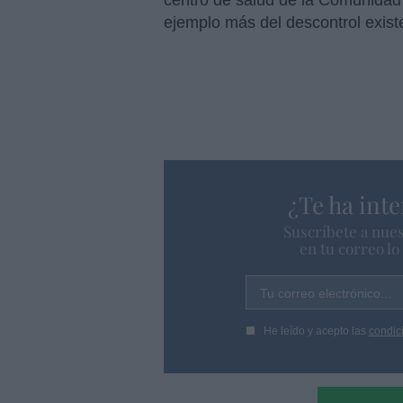
centro de salud de la Comunidad
ejemplo más del descontrol exist
¿Te ha inte
Suscríbete a nues
en tu correo l
Tu correo electrónico...
He leído y acepto las
condic