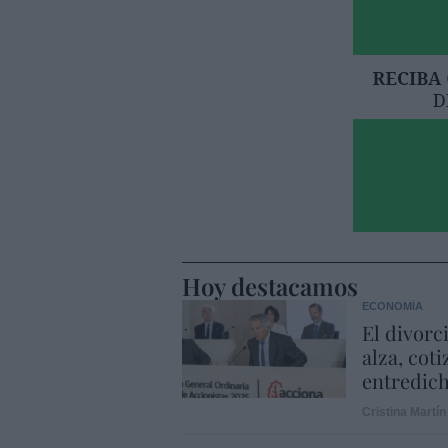
Hoy destacamos
ECONOMÍA
El divorc
alza, coti
entredic
Cristina Martín