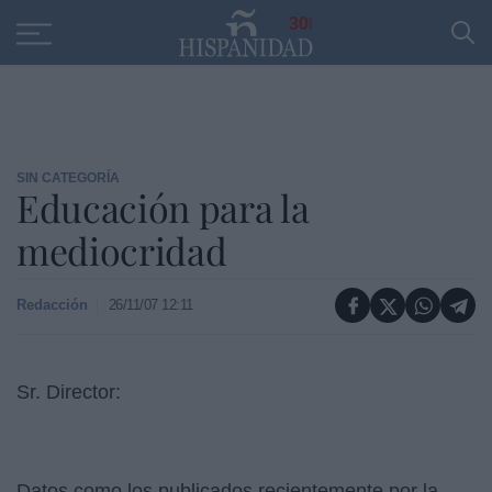
Educación
Entrevistas
PP
SANTANDER
R
30
SIN CATEGORÍA
Educación para la
mediocridad
Redacción
26/11/07 12:11
Sr. Director:
Datos como los publicados recientemente por
la