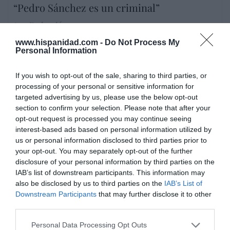
“Pedro Sánchez es un criminal”
por Redacción
Artículos anteriores
www.hispanidad.com -
Do Not Process My
Personal Information
Opinión
If you wish to opt-out of the sale, sharing to third parties, or
Enormes minucias
processing of your personal or sensitive information for
targeted advertising by us, please use the below opt-out
por Eulogio López
section to confirm your selection. Please note that after your
opt-out request is processed you may continue seeing
interest-based ads based on personal information utilized by
us or personal information disclosed to third parties prior to
your opt-out. You may separately opt-out of the further
disclosure of your personal information by third parties on the
IAB’s list of downstream participants. This information may
also be disclosed by us to third parties on the
IAB’s List of
Downstream Participants
that may further disclose it to other
third parties.
Personal Data Processing Opt Outs