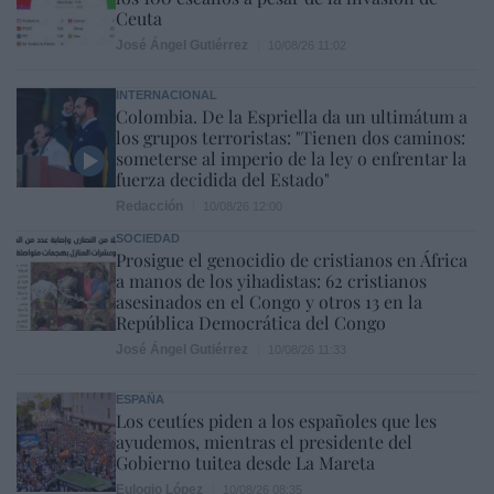
Ceuta
José Ángel Gutiérrez
10/08/26 11:02
INTERNACIONAL
Colombia. De la Espriella da un ultimátum a
los grupos terroristas: "Tienen dos caminos:
someterse al imperio de la ley o enfrentar la
fuerza decidida del Estado"
Redacción
10/08/26 12:00
SOCIEDAD
Prosigue el genocidio de cristianos en África
a manos de los yihadistas: 62 cristianos
asesinados en el Congo y otros 13 en la
República Democrática del Congo
José Ángel Gutiérrez
10/08/26 11:33
ESPAÑA
Los ceutíes piden a los españoles que les
ayudemos, mientras el presidente del
Gobierno tuitea desde La Mareta
Eulogio López
10/08/26 08:35