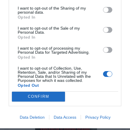
Nokia, Ericsson... Huawei: lo que importan
I want to opt-out of the Sharing of my
son las patentes
personal data.
Opted In
Eulogio López
I want to opt-out of the Sale of my
Isabel Pantoja pierde dos pleitos
Personal Data.
Opted In
con Hacienda por 700.000
euros... suma y sigue
I want to opt-out of processing my
Eulogio López
Personal Data for Targeted Advertising.
Opted In
El IBEX 35 cerró la sesión del
I want to opt-out of Collection, Use,
Retention, Sale, and/or Sharing of my
miércoles en los 20.057 puntos,
Personal Data that Is Unrelated with the
un nuevo récord
Purposes for which it was collected.
Opted Out
Eulogio López
CONFIRM
Argumentos
Data Deletion
Data Access
Privacy Policy