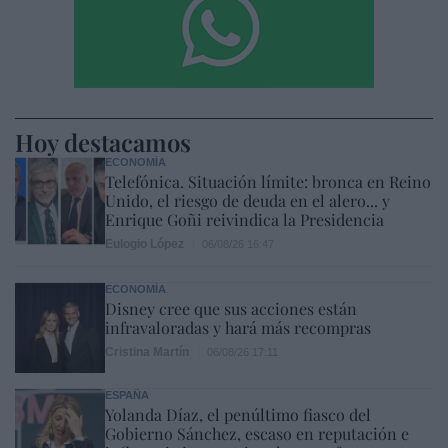
Hoy destacamos
ECONOMÍA
Telefónica. Situación límite: bronca en Reino
Unido, el riesgo de deuda en el alero... y
Enrique Goñi reivindica la Presidencia
Eulogio López
06/08/26 16:47
ECONOMÍA
Disney cree que sus acciones están
infravaloradas y hará más recompras
Cristina Martín
06/08/26 17:11
ESPAÑA
Yolanda Díaz, el penúltimo fiasco del
Gobierno Sánchez, escaso en reputación e