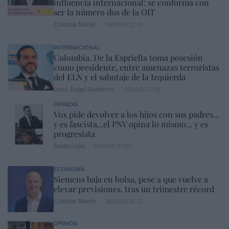
influencia internacional: se conforma con
ser la número dos de la OIT
Cristina Martín
06/08/26 12:41
INTERNACIONAL
Colombia. De la Espriella toma posesión
como presidente, entre amenazas terroristas
del ELN y el sabotaje de la Izquierda
José Ángel Gutiérrez
06/08/26 12:35
OPINIÓN
Vox pide devolver a los hijos con sus padres...
y es fascista...el PNV opina lo mismo... y es
progresista
Redacción
06/08/26 17:03
ECONOMÍA
Siemens baja en bolsa, pese a que vuelve a
elevar previsiones, tras un trimestre récord
Cristina Martín
06/08/26 15:12
OPINIÓN