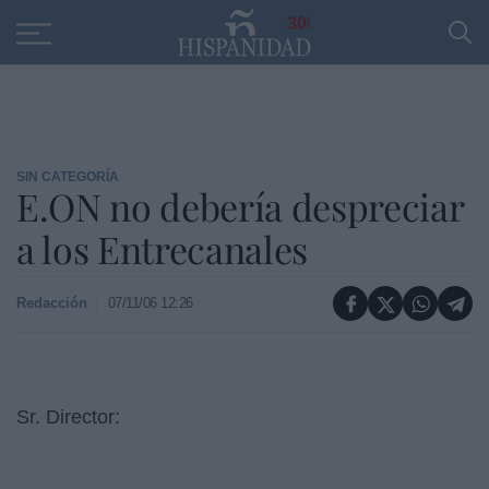
Educación
Entrevistas
PP
SANTANDER
R
30
SIN CATEGORÍA
E.ON no debería despreciar
a los Entrecanales
Redacción
07/11/06 12:26
Sr. Director: