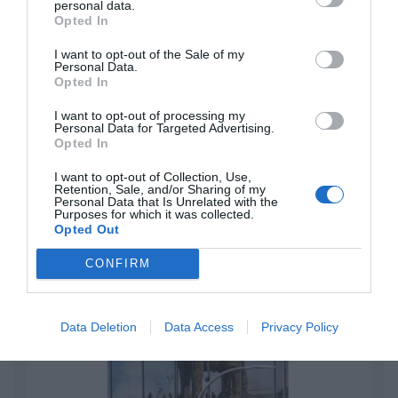
personal data.
Opted In
El IBEX 35 cerró la sesión del miércoles en
los 20.057 puntos, un nuevo récord
I want to opt-out of the Sale of my
Eulogio López
Personal Data.
Opted In
Ceuta. Nuestra Señora de África:
I want to opt-out of processing my
convertir al musulmán
Personal Data for Targeted Advertising.
Opted In
Eulogio López
I want to opt-out of Collection, Use,
Retention, Sale, and/or Sharing of my
No perdamos el norte: la
Personal Data that Is Unrelated with the
emigración es mala
Purposes for which it was collected.
Opted Out
Eulogio López
CONFIRM
Argumentos
Data Deletion
Data Access
Privacy Policy