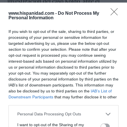
investigación del caso Koldo, ante el
ingente material incautado por la UCO
www.hispanidad.com -
Do Not Process My
por Redacción
Personal Information
Artículos anteriores
If you wish to opt-out of the sale, sharing to third parties, or
processing of your personal or sensitive information for
Opinión
targeted advertising by us, please use the below opt-out
section to confirm your selection. Please note that after your
Enormes minucias
opt-out request is processed you may continue seeing
por Eulogio López
interest-based ads based on personal information utilized by
us or personal information disclosed to third parties prior to
your opt-out. You may separately opt-out of the further
disclosure of your personal information by third parties on the
IAB’s list of downstream participants. This information may
also be disclosed by us to third parties on the
IAB’s List of
Downstream Participants
that may further disclose it to other
third parties.
Personal Data Processing Opt Outs
I want to opt-out of the Sharing of my