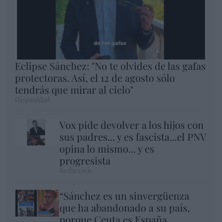
Eclipse Sánchez: "No te olvides de las gafas
protectoras. Así, el 12 de agosto sólo
tendrás que mirar al cielo"
Hispanidad
Vox pide devolver a los hijos con
sus padres... y es fascista...el PNV
opina lo mismo... y es
progresista
Redacción
“Sánchez es un sinvergüenza
que ha abandonado a su país,
porque Ceuta es España.