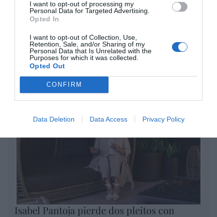
I want to opt-out of processing my
por Redacción
Personal Data for Targeted Advertising.
Opted In
Artículos anteriores
I want to opt-out of Collection, Use,
Opinión
Retention, Sale, and/or Sharing of my
Personal Data that Is Unrelated with the
Purposes for which it was collected.
Enormes minucias
Opted Out
por Eulogio López
CONFIRM
Data Deletion
Data Access
Privacy Policy
Isabel Pantoja pierde dos pleitos con