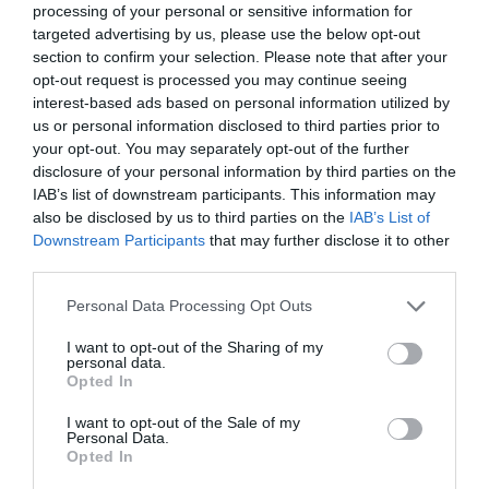
processing of your personal or sensitive information for
Nokia, Ericsson... Huawei: lo que importan
son las patentes
targeted advertising by us, please use the below opt-out
section to confirm your selection. Please note that after your
Eulogio López
07/08/26 12:58
opt-out request is processed you may continue seeing
interest-based ads based on personal information utilized by
us or personal information disclosed to third parties prior to
your opt-out. You may separately opt-out of the further
Marcelo Gullo: “El trabajo de desmitificar la
disclosure of your personal information by third parties on the
historia, de poner la verdadera, de
IAB’s list of downstream participants. This information may
desmontar la falsificación, es un trabajo
also be disclosed by us to third parties on the
IAB’s List of
cristiano"
Downstream Participants
that may further disclose it to other
third parties.
por Hispanidad
Personal Data Processing Opt Outs
Artículos anteriores
I want to opt-out of the Sharing of my
DIARIO DE LA CORRUPCIÓN SANCHISTA
personal data.
Opted In
Diario de la corrupción sanchista. Hazte
I want to opt-out of the Sale of my
Personal Data.
Oír se manifiesta delante de La Mareta:
Opted In
“Pedro Sánchez es un criminal”