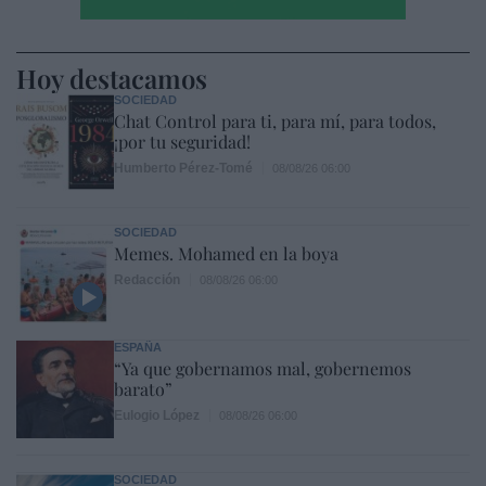
Hoy destacamos
SOCIEDAD
Chat Control para ti, para mí, para todos,
¡por tu seguridad!
Humberto Pérez-Tomé
08/08/26 06:00
SOCIEDAD
Memes. Mohamed en la boya
Redacción
08/08/26 06:00
ESPAÑA
“Ya que gobernamos mal, gobernemos
barato”
Eulogio López
08/08/26 06:00
SOCIEDAD