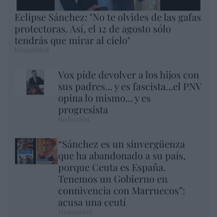
Eclipse Sánchez: "No te olvides de las gafas
protectoras. Así, el 12 de agosto sólo
tendrás que mirar al cielo"
Hispanidad
Vox pide devolver a los hijos con
sus padres... y es fascista...el PNV
opina lo mismo... y es
progresista
Redacción
“Sánchez es un sinvergüenza
que ha abandonado a su país,
porque Ceuta es España.
Tenemos un Gobierno en
connivencia con Marruecos”:
acusa una ceutí
Hispanidad