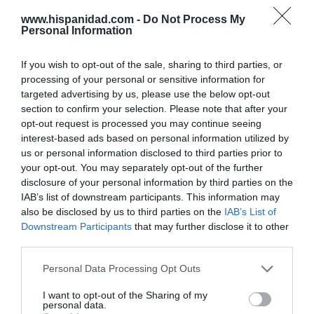
www.hispanidad.com -
Do Not Process My
Enormes minucias
Personal Information
por Eulogio López
If you wish to opt-out of the sale, sharing to third parties, or
processing of your personal or sensitive information for
targeted advertising by us, please use the below opt-out
section to confirm your selection. Please note that after your
opt-out request is processed you may continue seeing
interest-based ads based on personal information utilized by
us or personal information disclosed to third parties prior to
your opt-out. You may separately opt-out of the further
disclosure of your personal information by third parties on the
IAB’s list of downstream participants. This information may
also be disclosed by us to third parties on the
IAB’s List of
Downstream Participants
that may further disclose it to other
Nokia, Ericsson... Huawei: lo que importan
third parties.
son las patentes
Eulogio López
Personal Data Processing Opt Outs
I want to opt-out of the Sharing of my
Isabel Pantoja pierde dos pleitos
personal data.