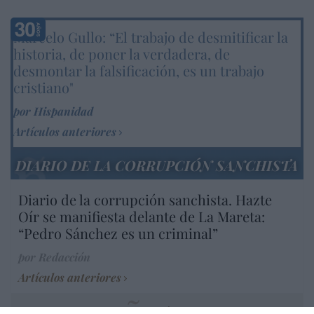
Marcelo Gullo: “El trabajo de desmitificar la
historia, de poner la verdadera, de
desmontar la falsificación, es un trabajo
cristiano"
por Hispanidad
Artículos anteriores
DIARIO DE LA CORRUPCIÓN SANCHISTA
Diario de la corrupción sanchista. Hazte
Oír se manifiesta delante de La Mareta:
“Pedro Sánchez es un criminal”
por Redacción
Artículos anteriores
Opinión