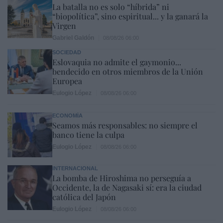
La batalla no es solo “híbrida” ni
“biopolítica”, sino espiritual... y la ganará la
Virgen
Gabriel Galdón
08/08/26 06:00
SOCIEDAD
Eslovaquia no admite el gaymonio...
bendecido en otros miembros de la Unión
Europea
Eulogio López
08/08/26 06:00
ECONOMÍA
Seamos más responsables: no siempre el
banco tiene la culpa
Eulogio López
08/08/26 06:00
INTERNACIONAL
La bomba de Hiroshima no perseguía a
Occidente, la de Nagasaki sí: era la ciudad
católica del Japón
Eulogio López
08/08/26 06:00