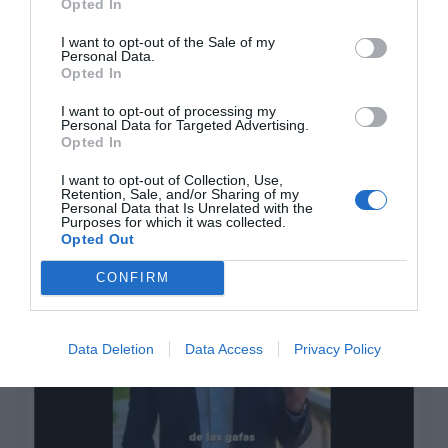
con Hacienda por 700.000
Opted In
euros... suma y sigue
I want to opt-out of the Sale of my
Eulogio López
Personal Data.
Opted In
El IBEX 35 cerró la sesión del
I want to opt-out of processing my
miércoles en los 20.057 puntos,
Personal Data for Targeted Advertising.
Opted In
un nuevo récord
Eulogio López
I want to opt-out of Collection, Use,
Retention, Sale, and/or Sharing of my
Argumentos
Personal Data that Is Unrelated with the
Purposes for which it was collected.
Opted Out
CONFIRM
Data Deletion
Data Access
Privacy Policy