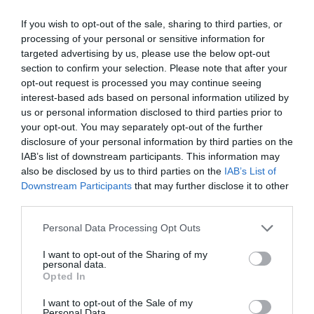
Enormes minucias
If you wish to opt-out of the sale, sharing to third parties, or
processing of your personal or sensitive information for
por Eulogio López
targeted advertising by us, please use the below opt-out
section to confirm your selection. Please note that after your
opt-out request is processed you may continue seeing
interest-based ads based on personal information utilized by
us or personal information disclosed to third parties prior to
your opt-out. You may separately opt-out of the further
disclosure of your personal information by third parties on the
IAB’s list of downstream participants. This information may
also be disclosed by us to third parties on the
IAB’s List of
Downstream Participants
that may further disclose it to other
third parties.
El IBEX 35 cerró la sesión del miércoles en
Personal Data Processing Opt Outs
los 20.057 puntos, un nuevo récord
I want to opt-out of the Sharing of my
Eulogio López
personal data.
Opted In
Ceuta. Nuestra Señora de África:
I want to opt-out of the Sale of my
convertir al musulmán
Personal Data.