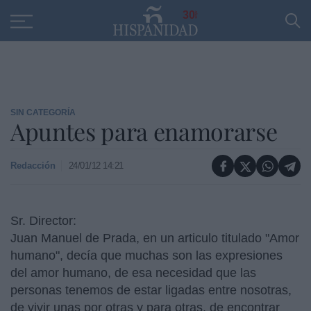
Educación
Entrevistas
PP
SANTANDER
R
30
SIN CATEGORÍA
Apuntes para enamorarse
Redacción
24/01/12 14:21
Sr. Director:
Juan Manuel de Prada, en un articulo titulado "Amor
humano", decía que muchas son las expresiones
del amor humano, de esa necesidad que las
personas tenemos de estar ligadas entre nosotras,
de vivir unas por otras y para otras, de encontrar