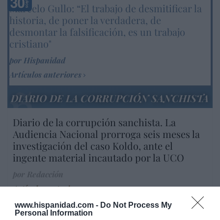
Marcelo Gullo: “El trabajo de desmitificar la
historia, de poner la verdadera, de
desmontar la falsificación, es un trabajo
cristiano"
por Hispanidad
Artículos anteriores
DIARIO DE LA CORRUPCIÓN SANCHISTA
Diario de la corrupción sanchista. La
Audiencia Nacional prorroga seis meses la
investigación del caso Koldo, ante el
ingente material incautado por la UCO
por Redacción
Artículos anteriores
www.hispanidad.com -
Do Not Process My
Opinión
Personal Information