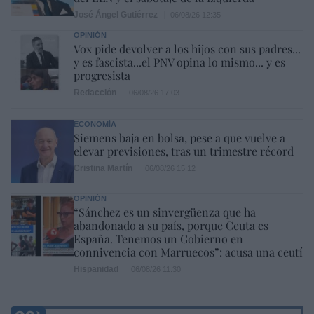
José Ángel Gutiérrez
06/08/26 12:35
OPINIÓN
Vox pide devolver a los hijos con sus padres...
y es fascista...el PNV opina lo mismo... y es
progresista
Redacción
06/08/26 17:03
ECONOMÍA
Siemens baja en bolsa, pese a que vuelve a
elevar previsiones, tras un trimestre récord
Cristina Martín
06/08/26 15:12
OPINIÓN
“Sánchez es un sinvergüenza que ha
abandonado a su país, porque Ceuta es
España. Tenemos un Gobierno en
connivencia con Marruecos”: acusa una ceutí
Hispanidad
06/08/26 11:30