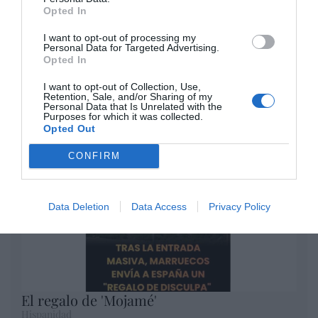
Eulogio López
Opted In
I want to opt-out of processing my
No perdamos el norte: la
Personal Data for Targeted Advertising.
Opted In
emigración es mala
Eulogio López
I want to opt-out of Collection, Use,
Retention, Sale, and/or Sharing of my
Argumentos
Personal Data that Is Unrelated with the
Purposes for which it was collected.
Opted Out
CONFIRM
Data Deletion
Data Access
Privacy Policy
El regalo de 'Mojamé'
Hispanidad