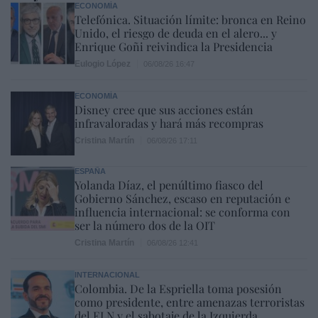
ECONOMÍA
Telefónica. Situación límite: bronca en Reino
Unido, el riesgo de deuda en el alero... y
Enrique Goñi reivindica la Presidencia
Eulogio López
06/08/26 16:47
ECONOMÍA
Disney cree que sus acciones están
infravaloradas y hará más recompras
Cristina Martín
06/08/26 17:11
ESPAÑA
Yolanda Díaz, el penúltimo fiasco del
Gobierno Sánchez, escaso en reputación e
influencia internacional: se conforma con
ser la número dos de la OIT
Cristina Martín
06/08/26 12:41
INTERNACIONAL
Colombia. De la Espriella toma posesión
como presidente, entre amenazas terroristas
del ELN y el sabotaje de la Izquierda