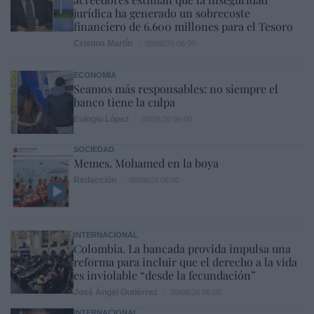
jurídica ha generado un sobrecoste
financiero de 6.600 millones para el Tesoro
Cristina Martín
08/08/26 06:00
ECONOMÍA
Seamos más responsables: no siempre el
banco tiene la culpa
Eulogio López
08/08/26 06:00
SOCIEDAD
Memes. Mohamed en la boya
Redacción
08/08/26 06:00
INTERNACIONAL
Colombia. La bancada provida impulsa una
reforma para incluir que el derecho a la vida
es inviolable “desde la fecundación”
José Ángel Gutiérrez
08/08/26 06:00
INTERNACIONAL