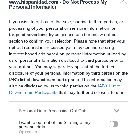
www.hispanidad.com -
Do Not Process My
Personal Information
If you wish to opt-out of the sale, sharing to third parties, or
processing of your personal or sensitive information for
targeted advertising by us, please use the below opt-out
section to confirm your selection. Please note that after your
opt-out request is processed you may continue seeing
interest-based ads based on personal information utilized by
us or personal information disclosed to third parties prior to
your opt-out. You may separately opt-out of the further
Nokia, Ericsson... Huawei: lo que importan
disclosure of your personal information by third parties on the
son las patentes
IAB’s list of downstream participants. This information may
Eulogio López
also be disclosed by us to third parties on the
IAB’s List of
Downstream Participants
that may further disclose it to other
third parties.
Isabel Pantoja pierde dos pleitos
con Hacienda por 700.000
Personal Data Processing Opt Outs
euros... suma y sigue
Eulogio López
I want to opt-out of the Sharing of my
personal data.
Opted In
El IBEX 35 cerró la sesión del