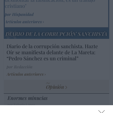
cristiano"
por Hispanidad
Artículos anteriores
DIARIO DE LA CORRUPCIÓN SANCHISTA
Diario de la corrupción sanchista. Hazte
Oír se manifiesta delante de La Mareta:
“Pedro Sánchez es un criminal”
por Redacción
Artículos anteriores
Opinión
Enormes minucias
por Eulogio López