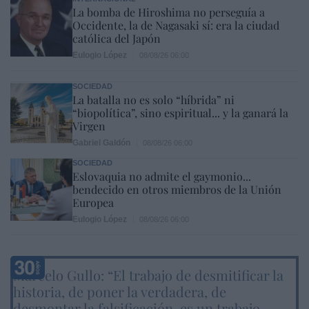
La bomba de Hiroshima no perseguía a
Occidente, la de Nagasaki sí: era la ciudad
católica del Japón
Eulogio López
08/08/26 06:00
SOCIEDAD
La batalla no es solo “híbrida” ni
“biopolítica”, sino espiritual... y la ganará la
Virgen
Gabriel Galdón
08/08/26 06:00
SOCIEDAD
Eslovaquia no admite el gaymonio...
bendecido en otros miembros de la Unión
Europea
Eulogio López
08/08/26 06:00
Marcelo Gullo: “El trabajo de desmitificar la
historia, de poner la verdadera, de
desmontar la falsificación, es un trabajo