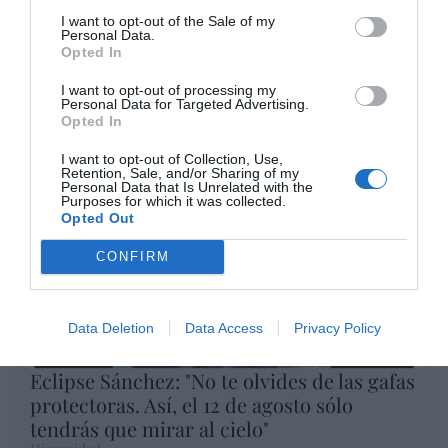
miércoles en los 20.057 puntos,
I want to opt-out of the Sale of my
Personal Data.
un nuevo récord
Opted In
Eulogio López
I want to opt-out of processing my
Argumentos
Personal Data for Targeted Advertising.
Opted In
I want to opt-out of Collection, Use,
Retention, Sale, and/or Sharing of my
Personal Data that Is Unrelated with the
Purposes for which it was collected.
Opted Out
CONFIRM
Data Deletion
Data Access
Privacy Policy
Eclipse Sánchez: "No te olvides de las gafas
protectoras. Así, el 12 de agosto sólo
tendrás que mirar al cielo"