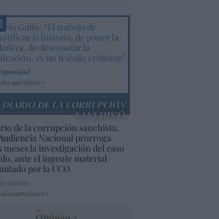
elo Gullo: “El trabajo de
itificar la historia, de poner la
dadera, de desmontar la
ificación, es un trabajo cristiano"
Hispanidad
ulos anteriores
DIARIO DE LA CORRUPCIÓN
SANCHISTA
rio de la corrupción sanchista.
Audiencia Nacional prorroga
s meses la investigación del caso
do, ante el ingente material
autado por la UCO
 Redacción
culos anteriores
Opinión