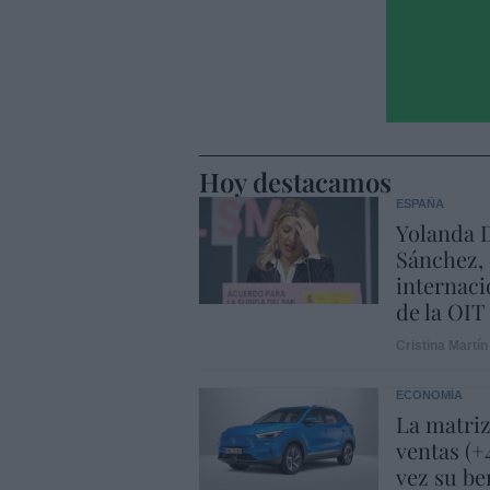
Hoy destacamos
ESPAÑA
Yolanda D
Sánchez, 
internaci
de la OIT
Cristina Martín
ECONOMÍA
La matriz
ventas (+
vez su be