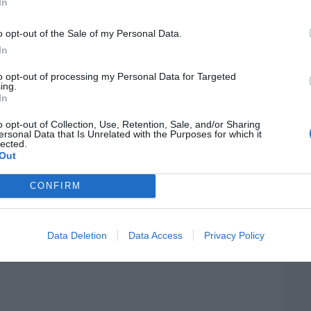
In
 es un sinvergüenza que ha abandonado a
EEU
porque Ceuta es España. Tenemos un
o opt-out of the Sale of my Personal Data.
ter
 en connivencia con Marruecos”: acusa
def
In
por 
to opt-out of processing my Personal Data for Targeted
ing.
Artí
06/08/26 11:30
In
Car
elilla, las dos columnas de Hércules
o opt-out of Collection, Use, Retention, Sale, and/or Sharing
ersonal Data that Is Unrelated with the Purposes for which it
lected.
06/08/26 07:58
Out
CONFIRM
E
Data Deletion
Data Access
Privacy Policy
d