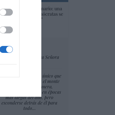
U. Inquietante escenario: una
cera parte de los demócratas se
ine como “socialista”
Ignacio Aguirre
culos anteriores
tas al director
Ceuta celebra Nuestra Señora
de África
l cambio climático lo único que
puede suponer es que el monte
esté, de alguna manera,
isponible para arder en épocas
más largas del año, pero
esconderse detrás de él para
todo…