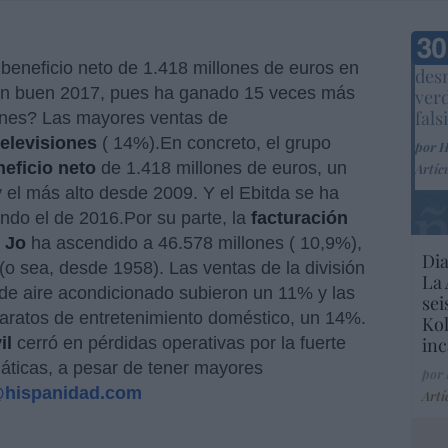
Marc
beneficio neto de 1.418 millones de euros en
desm
un buen 2017, pues ha ganado 15 veces más
ver
fals
zones? Las mayores ventas de
televisiones
( 14%).En concreto, el grupo
por 
neficio neto
de 1.418 millones de euros, un
Artíc
 el más alto desde 2009. Y el Ebitda se ha
cando el de 2016.Por su parte, la
facturación
 Jo
ha ascendido a 46.578 millones ( 10,9%),
Dia
 (o sea, desde 1958). Las ventas de la división
La 
de aire acondicionado subieron un 11% y las
sei
aparatos de entretenimiento doméstico, un 14%.
Kol
il
cerró en pérdidas operativas por la fuerte
inc
áticas, a pesar de tener mayores
por
@hispanidad.com
Artí