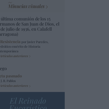
Minucias visuales
 última comunión de los 15
rmanos de San Juan de Dios, el
 de julio de 1936, en Calafell
arragona)
 Resistencia
por Javier Paredes,
edrático emérito de Historia
ntemporánea
Artículos anteriores
ego
eta pasmado
 J. R. Pablos
Artículos anteriores
El Reinado
Eucarístico