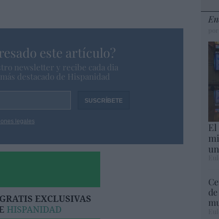
En
por
resado este artículo?
tro newsletter y recibe cada dia
o más destacado de Hispanidad
iones legales
El
mi
un
Eul
Ce
de
mu
Eul