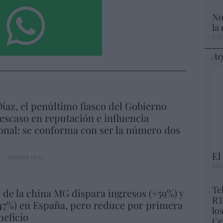
No
la
Eul
Ar
íaz, el penúltimo fiasco del Gobierno
escaso en reputación e influencia
onal: se conforma con ser la número dos
El
06/08/26 12:41
His
Te
 de la china MG dispara ingresos (+59%) y
RT
47%) en España, pero reduce por primera
lo
neficio
Ce