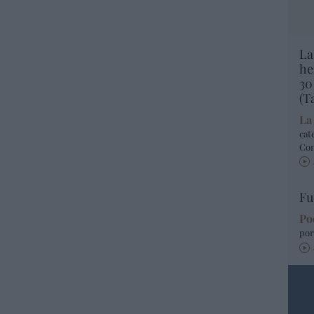
La
he
30
(T
La
cat
Co
Fu
Po
por