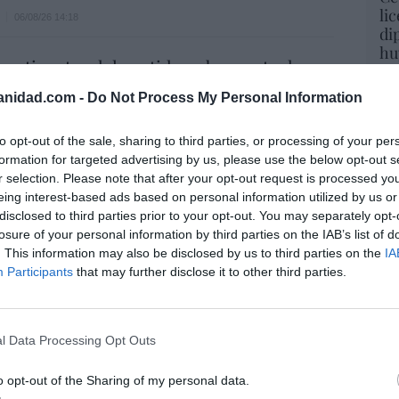
li
06/08/26 14:18
di
hu
mpatizantes del partido gobernante de
po
Modi hostigan a un sacerdote católico
His
anidad.com -
Do Not Process My Personal Information
6/08/26 14:09
Cu
to opt-out of the sale, sharing to third parties, or processing of your per
tu
formation for targeted advertising by us, please use the below opt-out s
Red
ior interés el menor o el superior interés
r selection. Please note that after your opt-out request is processed y
eing interest-based ads based on personal information utilized by us or
dre del menor?
disclosed to third parties prior to your opt-out. You may separately opt-
Caldito
06/08/26 13:36
losure of your personal information by third parties on the IAB’s list of
“E
. This information may also be disclosed by us to third parties on the
IA
pon
Participants
that may further disclose it to other third parties.
e a Sumar y Podemos (insólito) y rechaza
pr
ame
ecos sea anfitriona del Mundial 2030:
socio fiable"
por 
l Data Processing Opt Outs
Artí
iérrez
06/08/26 13:53
o opt-out of the Sharing of my personal data.