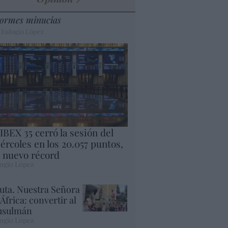
ormes minucias
 Eulogio López
 IBEX 35 cerró la sesión del
ércoles en los 20.057 puntos,
 nuevo récord
ogio López
uta. Nuestra Señora
 África: convertir al
sulmán
ogio López