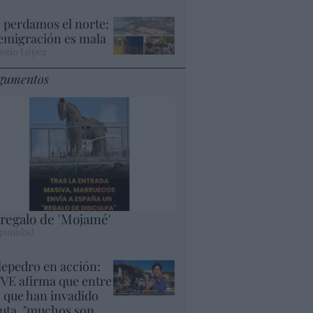
 perdamos el norte:
 emigración es mala
ogio López
gumentos
 regalo de 'Mojamé'
panidad
lepedro en acción:
VE afirma que entre
s que han invadido
uta, "muchos son