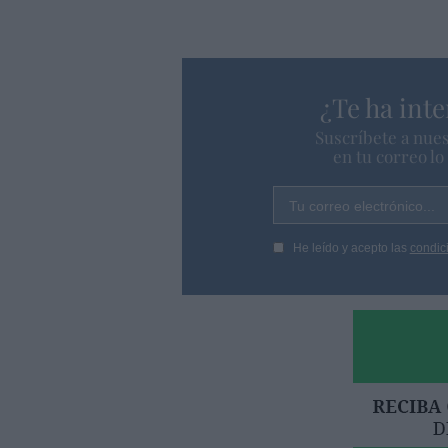
¿Te ha inte
Suscríbete a nues
en tu correo l
Tu correo electrónico...
He leído y acepto las
condic