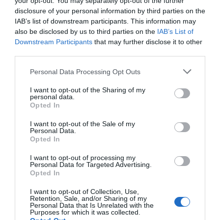
your opt-out. You may separately opt-out of the further
disclosure of your personal information by third parties on the
Opinión
IAB’s list of downstream participants. This information may
also be disclosed by us to third parties on the
IAB’s List of
Enormes minucias
Downstream Participants
that may further disclose it to other
por Eulogio López
third parties.
Personal Data Processing Opt Outs
I want to opt-out of the Sharing of my
personal data.
Opted In
I want to opt-out of the Sale of my
Personal Data.
Opted In
I want to opt-out of processing my
Personal Data for Targeted Advertising.
Opted In
El IBEX 35 cerró la sesión del miércoles en
los 20.057 puntos, un nuevo récord
I want to opt-out of Collection, Use,
Retention, Sale, and/or Sharing of my
Eulogio López
Personal Data that Is Unrelated with the
Purposes for which it was collected.