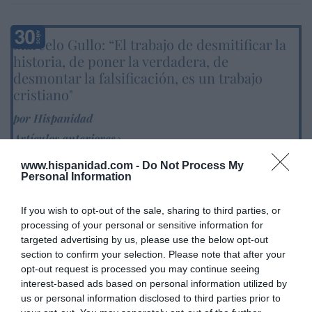
Marcelo Gullo: “El trabajo de desmitificar la
historia, de poner la verdadera, de
desmontar la falsificación, es un trabajo
cristiano"
por Hispanidad
Artículos anteriores
www.hispanidad.com -
Do Not Process My
DIARIO DE LA CORRUPCIÓN SANCHISTA
Personal Information
Diario de la corrupción sanchista. La
If you wish to opt-out of the sale, sharing to third parties, or
Audiencia Nacional prorroga seis meses la
processing of your personal or sensitive information for
investigación del caso Koldo, ante el
targeted advertising by us, please use the below opt-out
ingente material incautado por la UCO
section to confirm your selection. Please note that after your
opt-out request is processed you may continue seeing
por Redacción
interest-based ads based on personal information utilized by
Artículos anteriores
us or personal information disclosed to third parties prior to