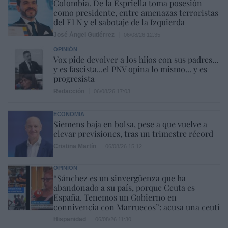
Colombia. De la Espriella toma posesión
como presidente, entre amenazas terroristas
del ELN y el sabotaje de la Izquierda
José Ángel Gutiérrez
06/08/26 12:35
OPINIÓN
Vox pide devolver a los hijos con sus padres...
y es fascista...el PNV opina lo mismo... y es
progresista
Redacción
06/08/26 17:03
ECONOMÍA
Siemens baja en bolsa, pese a que vuelve a
elevar previsiones, tras un trimestre récord
Cristina Martín
06/08/26 15:12
OPINIÓN
“Sánchez es un sinvergüenza que ha
abandonado a su país, porque Ceuta es
España. Tenemos un Gobierno en
connivencia con Marruecos”: acusa una ceutí
Hispanidad
06/08/26 11:30