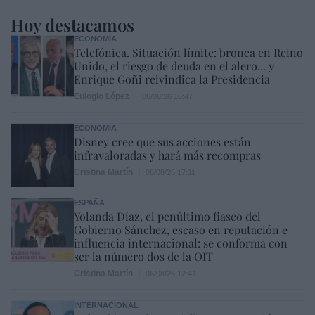
Hoy destacamos
ECONOMÍA
Telefónica. Situación límite: bronca en Reino
Unido, el riesgo de deuda en el alero... y
Enrique Goñi reivindica la Presidencia
Eulogio López
06/08/26 16:47
ECONOMÍA
Disney cree que sus acciones están
infravaloradas y hará más recompras
Cristina Martín
06/08/26 17:11
ESPAÑA
Yolanda Díaz, el penúltimo fiasco del
Gobierno Sánchez, escaso en reputación e
influencia internacional: se conforma con
ser la número dos de la OIT
Cristina Martín
06/08/26 12:41
INTERNACIONAL