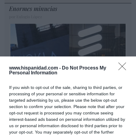
Enormes minucias
por Eulogio López
www.hispanidad.com -
Do Not Process My
Personal Information
If you wish to opt-out of the sale, sharing to third parties, or
processing of your personal or sensitive information for
Nokia, Ericsson... Huawei: lo que importan
targeted advertising by us, please use the below opt-out
son las patentes
section to confirm your selection. Please note that after your
Eulogio López
opt-out request is processed you may continue seeing
interest-based ads based on personal information utilized by
Isabel Pantoja pierde dos pleitos
us or personal information disclosed to third parties prior to
your opt-out. You may separately opt-out of the further
con Hacienda por 700.000