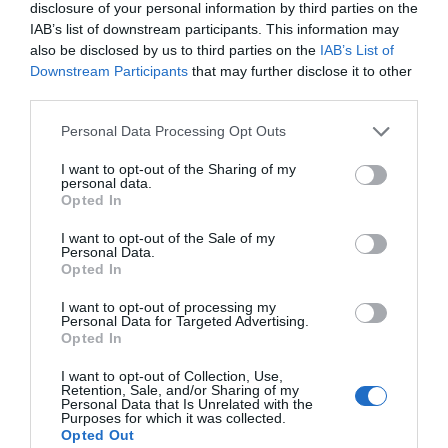
disclosure of your personal information by third parties on the
euros... suma y sigue
IAB’s list of downstream participants. This information may
Eulogio López
also be disclosed by us to third parties on the
IAB’s List of
Downstream Participants
that may further disclose it to other
El IBEX 35 cerró la sesión del
third parties.
miércoles en los 20.057 puntos,
un nuevo récord
Personal Data Processing Opt Outs
Eulogio López
I want to opt-out of the Sharing of my
personal data.
Argumentos
Opted In
I want to opt-out of the Sale of my
Personal Data.
Opted In
I want to opt-out of processing my
Personal Data for Targeted Advertising.
Opted In
I want to opt-out of Collection, Use,
Retention, Sale, and/or Sharing of my
Personal Data that Is Unrelated with the
Purposes for which it was collected.
Opted Out