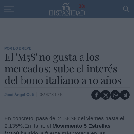
Educación
Entrevistas
PP
SANTANDER
R
30
POR LO BREVE
El 'M5S' no gusta a los
mercados: sube el interés
del bono italiano a 10 años
José Ángel Guti
05/03/18 10:10
En concreto, pasa del 2,040% del viernes hasta el
2,135%.
En Italia, el
Movimiento 5 Estrellas
(M5S)
ha sido la fuerza más votada en las