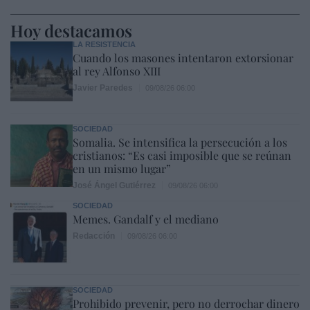
Hoy destacamos
LA RESISTENCIA
Cuando los masones intentaron extorsionar
al rey Alfonso XIII
Javier Paredes
09/08/26 06:00
SOCIEDAD
Somalia. Se intensifica la persecución a los
cristianos: “Es casi imposible que se reúnan
en un mismo lugar”
José Ángel Gutiérrez
09/08/26 06:00
SOCIEDAD
Memes. Gandalf y el mediano
Redacción
09/08/26 06:00
SOCIEDAD
Prohibido prevenir, pero no derrochar dinero