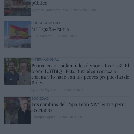
público
Ignacio Sánchez-León
09/08/26 06:00
POETA PASMADO
Mi España-Patria
J. R. Pablos
09/08/26 06:00
INTERNACIONAL
Primarias presidenciales demócratas 2028. El
icono LGTBIQ+ Pete Buttigieg regresa a
escena y lo hace con las peores propuestas de
Biden
Ignacio Aguirre
09/08/26 06:00
SOCIEDAD
Los cambios del Papa León XIV: lentos pero
acertados
Eulogio López
09/08/26 06:00