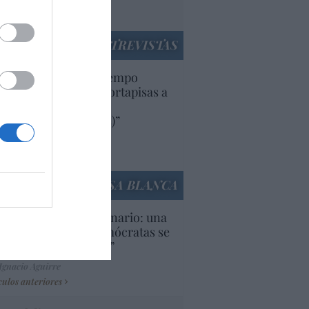
utí
panidad
ENTREVISTAS
uropa lleva mucho tiempo
iendo aranceles y cortapisas a
oductos y compañías
ricanas (y europeas)”
Ana Sánchez Arjona
culos anteriores
LA CASA BLANCA
U. Inquietante escenario: una
cera parte de los demócratas se
ine como “socialista”
Ignacio Aguirre
culos anteriores