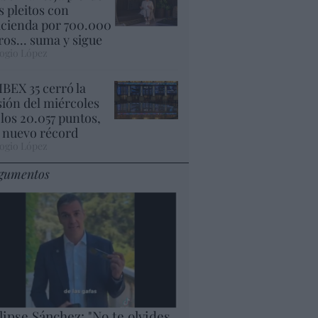
s pleitos con
cienda por 700.000
ros... suma y sigue
ogio López
 IBEX 35 cerró la
sión del miércoles
 los 20.057 puntos,
 nuevo récord
ogio López
gumentos
lipse Sánchez: "No te olvides