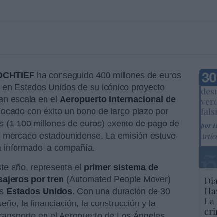
OCHTIEF
ha conseguido 400 millones de euros
Marc
n en Estados Unidos de su icónico proyecto
desm
ran escala en el
Aeropuerto Internacional de
ver
fals
locado con éxito un bono de largo plazo por
es (1.100 millones de euros) exento de pago de
por 
l mercado estadounidense. La emisión estuvo
Artíc
ha informado la compañía.
ste año, representa el
primer sistema de
sajeros por tren
(Automated People Mover)
Dia
Haz
os
Estados Unidos
. Con una duración de 30
La 
ño, la financiación, la construcción y la
cri
ransporte en el Aeropuerto de Los Ángeles.