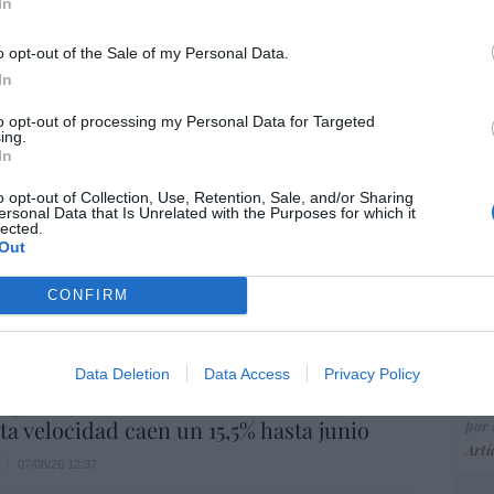
ce
In
07/08/26 15:10
His
o opt-out of the Sale of my Personal Data.
In
ost’ británica easyJet pasará a manos del
o posible: Apollo... pero no podrá hacerse
“E
to opt-out of processing my Personal Data for Targeted
trol total
ing.
pon
In
pr
07/08/26 14:09
ame
o opt-out of Collection, Use, Retention, Sale, and/or Sharing
L
ersonal Data that Is Unrelated with the Purposes for which it
por 
lected.
. Comienza el diálogo entre chavismo y
Out
Artí
 de la oposición, pero los venezolanos
 Corina
CONFIRM
iérrez
07/08/26 11:46
EEU
ter
Data Deletion
Data Access
Privacy Policy
def
 logro del ministro Puente: los usuarios de
lta velocidad caen un 15,5% hasta junio
por 
Artí
07/08/26 12:37