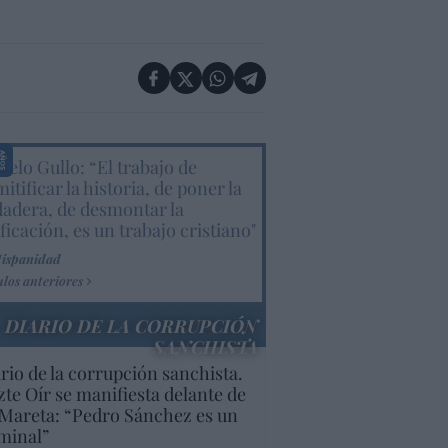
elo Gullo: “El trabajo de
itificar la historia, de poner la
dadera, de desmontar la
ificación, es un trabajo cristiano"
Hispanidad
ulos anteriores
DIARIO DE LA CORRUPCIÓN
SANCHISTA
rio de la corrupción sanchista.
te Oír se manifiesta delante de
Mareta: “Pedro Sánchez es un
minal”