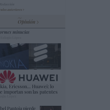
 Redacción
culos anteriores
Opinión
ormes minucias
 Eulogio López
kia, Ericsson... Huawei: lo
e importan son las patentes
ogio López
abel Pantoja pierde