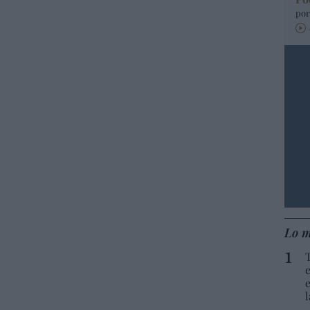
por
Lo m