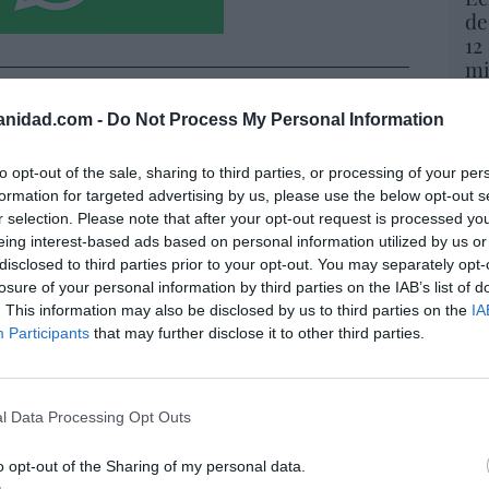
de
12
mi
His
anidad.com -
Do Not Process My Personal Information
io imposible de los Entrecanales: deuda al
Vo
hi
zación a la baja y reputación en
to opt-out of the sale, sharing to third parties, or processing of your per
y 
ho
formation for targeted advertising by us, please use the below opt-out s
op
r selection. Please note that after your opt-out request is processed y
pr
07/08/26 15:51
eing interest-based ads based on personal information utilized by us or
Red
disclosed to third parties prior to your opt-out. You may separately opt-
losure of your personal information by third parties on the IAB’s list of
spasat se hace con un proyecto IRIS-2 de
“S
. This information may also be disclosed by us to third parties on the
IA
si
lones de euros
Participants
that may further disclose it to other third parties.
ab
07/08/26 15:07
po
Es
l Data Processing Opt Outs
Go
ros. Discovery’ asume ya 600 millones en
co
 su fusión con Paramount
Ma
o opt-out of the Sharing of my personal data.