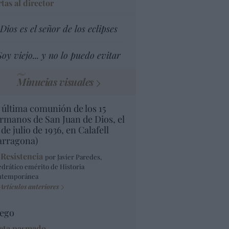
tas al director
Dios es el señor de los eclipses
Soy viejo... y no lo puedo evitar
Minucias visuales
 última comunión de los 15
rmanos de San Juan de Dios, el
 de julio de 1936, en Calafell
arragona)
 Resistencia
por Javier Paredes,
edrático emérito de Historia
ntemporánea
Artículos anteriores
ego
eta pasmado