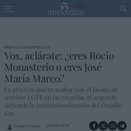
Educación
Entrevistas
PP
SANTANDER
R
30
MINUCIAS RADIOFÓNICAS
Vox, aclárate: ¿eres Rocío
Monasterio o eres José
María Marco?
La primera quiere acabar con el lavado de
cerebro LGTB en las escuelas, el segundo
defiende la institucionalización del Orgullo
Gay.
13/05/19 07:04
Eulogio López