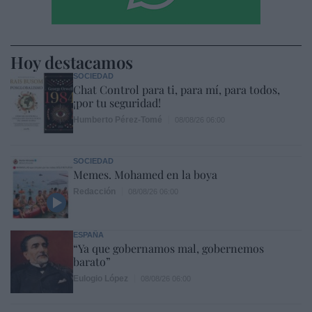
Hoy destacamos
SOCIEDAD
Chat Control para ti, para mí, para todos,
¡por tu seguridad!
Humberto Pérez-Tomé
08/08/26 06:00
SOCIEDAD
Memes. Mohamed en la boya
Redacción
08/08/26 06:00
ESPAÑA
“Ya que gobernamos mal, gobernemos
barato”
Eulogio López
08/08/26 06:00