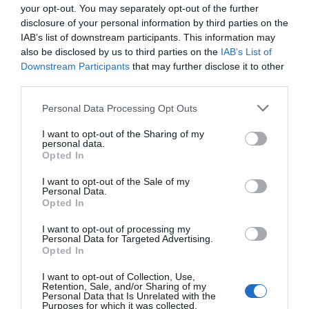
your opt-out. You may separately opt-out of the further
con Hacienda por 700.000
disclosure of your personal information by third parties on the
euros... suma y sigue
IAB’s list of downstream participants. This information may
Eulogio López
also be disclosed by us to third parties on the
IAB’s List of
Downstream Participants
that may further disclose it to other
El IBEX 35 cerró la sesión del
third parties.
miércoles en los 20.057 puntos,
Personal Data Processing Opt Outs
un nuevo récord
Eulogio López
I want to opt-out of the Sharing of my
personal data.
Argumentos
Opted In
I want to opt-out of the Sale of my
Personal Data.
Opted In
I want to opt-out of processing my
Personal Data for Targeted Advertising.
Opted In
I want to opt-out of Collection, Use,
Retention, Sale, and/or Sharing of my
Personal Data that Is Unrelated with the
Purposes for which it was collected.