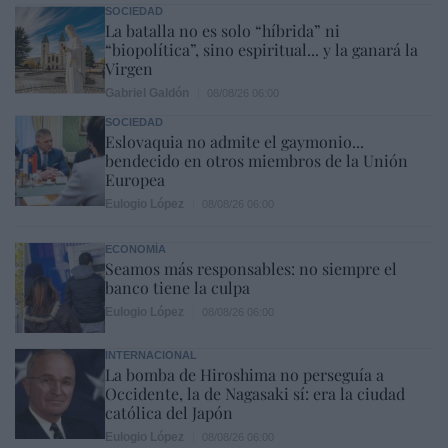
SOCIEDAD
La batalla no es solo “híbrida” ni
“biopolítica”, sino espiritual... y la ganará la
Virgen
Gabriel Galdón
08/08/26 06:00
SOCIEDAD
Eslovaquia no admite el gaymonio...
bendecido en otros miembros de la Unión
Europea
Eulogio López
08/08/26 06:00
ECONOMÍA
Seamos más responsables: no siempre el
banco tiene la culpa
Eulogio López
08/08/26 06:00
INTERNACIONAL
La bomba de Hiroshima no perseguía a
Occidente, la de Nagasaki sí: era la ciudad
católica del Japón
Eulogio López
08/08/26 06:00