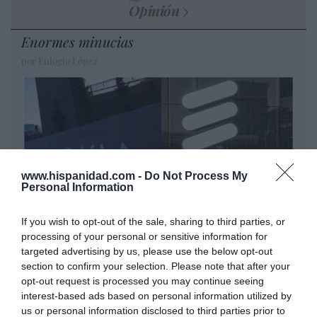
Opinión
Enormes minucias
por Eulogio López
www.hispanidad.com -
Do Not Process My
Personal Information
If you wish to opt-out of the sale, sharing to third parties, or
processing of your personal or sensitive information for
Nokia, Ericsson... Huawei: lo que importan
targeted advertising by us, please use the below opt-out
son las patentes
section to confirm your selection. Please note that after your
Eulogio López
opt-out request is processed you may continue seeing
interest-based ads based on personal information utilized by
us or personal information disclosed to third parties prior to
Isabel Pantoja pierde dos pleitos