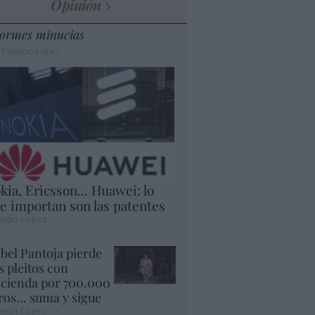
Opinión
ormes minucias
 Eulogio López
kia, Ericsson... Huawei: lo
e importan son las patentes
ogio López
abel Pantoja pierde
s pleitos con
cienda por 700.000
ros... suma y sigue
ogio López