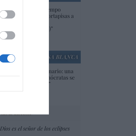
uropa lleva mucho tiempo
iendo aranceles y cortapisas a
oductos y compañías
ricanas (y europeas)”
Ana Sánchez Arjona
culos anteriores
LA CASA BLANCA
U. Inquietante escenario: una
cera parte de los demócratas se
ine como “socialista”
Ignacio Aguirre
culos anteriores
tas al director
Dios es el señor de los eclipses