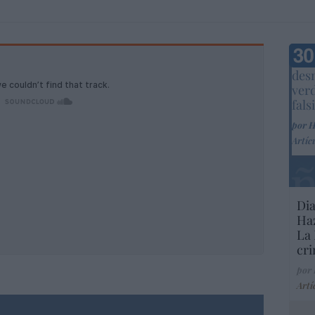
Marc
desm
ver
fals
por 
Artíc
Dia
Haz
La 
cri
por
Artí