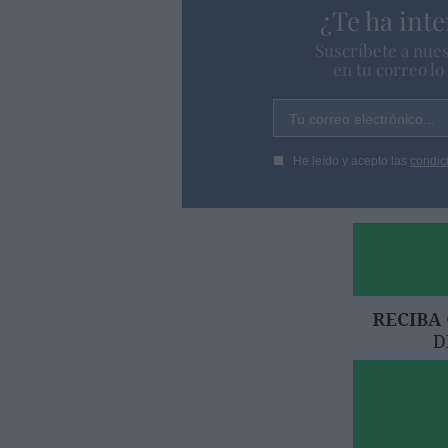
¿Te ha inte
Suscríbete a nues
en tu correo l
Tu correo electrónico...
He leído y acepto las
condic