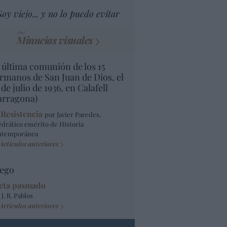
Soy viejo... y no lo puedo evitar
Minucias visuales
 última comunión de los 15
rmanos de San Juan de Dios, el
 de julio de 1936, en Calafell
arragona)
 Resistencia
por Javier Paredes,
edrático emérito de Historia
ntemporánea
Artículos anteriores
ego
eta pasmado
 J. R. Pablos
Artículos anteriores