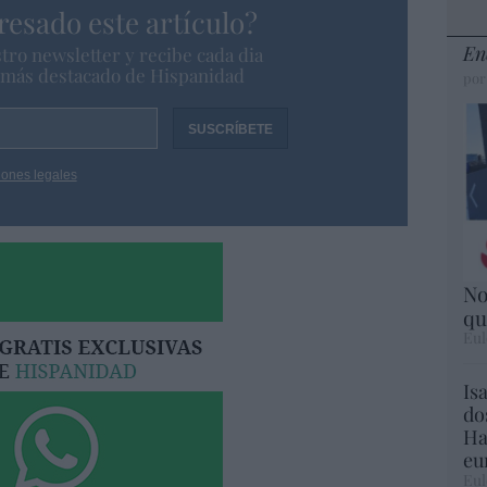
resado este artículo?
En
tro newsletter y recibe cada dia
o más destacado de Hispanidad
por
iones legales
No
qu
Eul
Is
do
Ha
eu
Eul