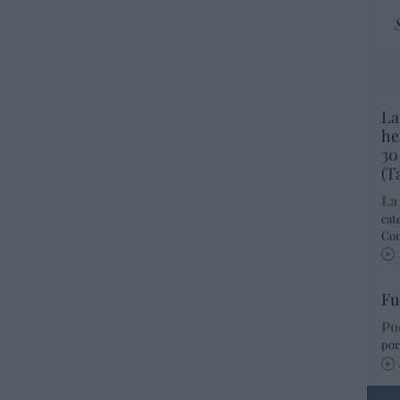
La
he
30
(T
La
cat
Co
Fu
Po
por