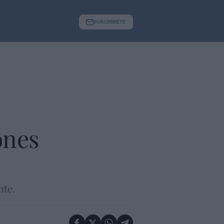
SUSCRÍBETE
ones
nte.