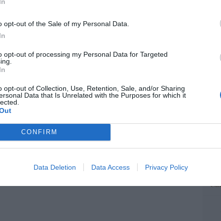
In
a no admite el gaymonio... bendecido en
“E
embros de la Unión Europea
o opt-out of the Sale of my Personal Data.
pon
pr
In
08/08/26 06:00
ame
to opt-out of processing my Personal Data for Targeted
por 
ing.
In
Artí
o opt-out of Collection, Use, Retention, Sale, and/or Sharing
ersonal Data that Is Unrelated with the Purposes for which it
lected.
Out
EEU
ter
CONFIRM
def
por 
Artí
Data Deletion
Data Access
Privacy Policy
Car