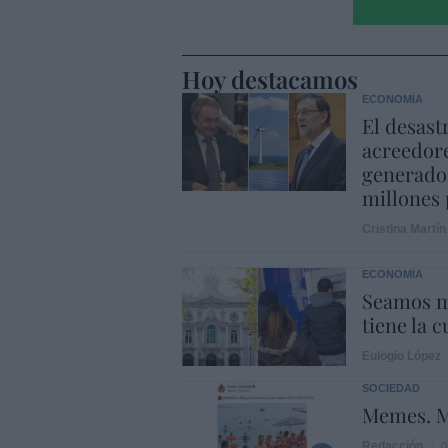
Hoy destacamos
ECONOMÍA
El desast
acreedore
generado 
millones 
Cristina Martín
ECONOMÍA
Seamos m
tiene la c
Eulogio López
SOCIEDAD
Memes. M
Redacción
0