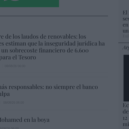
El
se
en
un
re de los laudos de renovables: los
Eul
s estiman que la inseguridad jurídica ha
Ar
un sobrecoste financiero de 6.600
para el Tesoro
08/08/26 06:00
ás responsables: no siempre el banco
ulpa
08/08/26 06:00
Ec
de
12
ohamed en la boya
mi
8/08/26 06:00