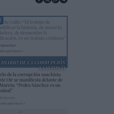
elo Gullo: “El trabajo de
itificar la historia, de poner la
dadera, de desmontar la
ificación, es un trabajo cristiano"
Hispanidad
ulos anteriores
DIARIO DE LA CORRUPCIÓN
SANCHISTA
rio de la corrupción sanchista.
te Oír se manifiesta delante de
Mareta: “Pedro Sánchez es un
minal”
 Redacción
culos anteriores