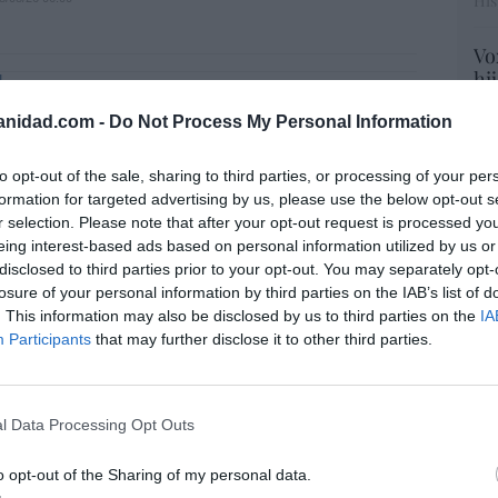
His
Vo
hi
L
y 
. La bancada provida impulsa una
anidad.com -
Do Not Process My Personal Information
op
ara incluir que el derecho a la vida es
pr
e “desde la fecundación”
Red
to opt-out of the sale, sharing to third parties, or processing of your per
iérrez
formation for targeted advertising by us, please use the below opt-out s
08/08/26 06:00
“S
r selection. Please note that after your opt-out request is processed y
L
si
eing interest-based ads based on personal information utilized by us or
 de Hiroshima no perseguía a Occidente,
ab
disclosed to third parties prior to your opt-out. You may separately opt-
saki sí: era la ciudad católica del Japón
po
losure of your personal information by third parties on the IAB’s list of
Es
. This information may also be disclosed by us to third parties on the
IA
08/08/26 06:00
Go
Participants
that may further disclose it to other third parties.
co
Ma
 no es solo “híbrida” ni “biopolítica”, sino
ce
... y la ganará la Virgen
l Data Processing Opt Outs
His
08/08/26 06:00
o opt-out of the Sharing of my personal data.