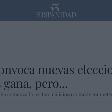
PP
SANTANDER
Religión
onvoca nuevas elecci
 gana, pero...
ya ha comenzado: es tan malicioso como incompete