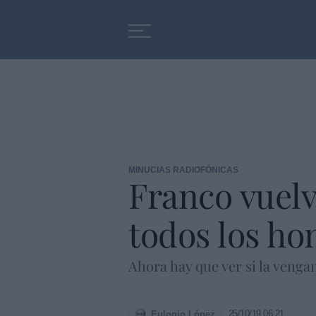
Educación
Entrevistas
MINUCIAS RADIOFÓNICAS
Franco vuelve
todos los ho
Ahora hay que ver si la venga
25/10/19 06:21
Eulogio López