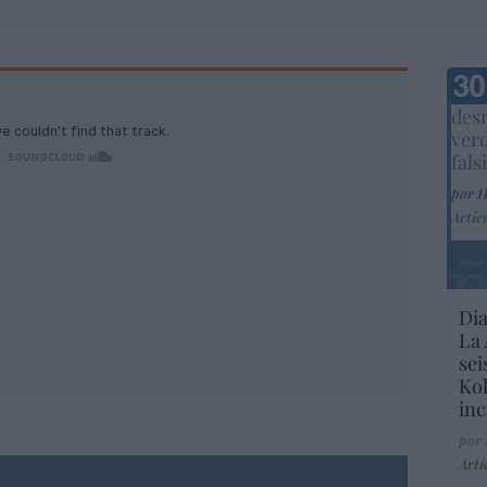
Marc
desm
ver
fals
por 
Artíc
Dia
La 
sei
Kol
inc
por
Artí