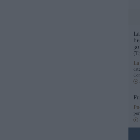
La
he
30
(T
La
cat
Co
Fu
Po
por