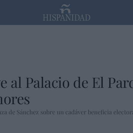
PP
SANTANDER
Religión
 al Palacio de El Pard
nores
nza de Sánchez sobre un cadáver beneficia elector