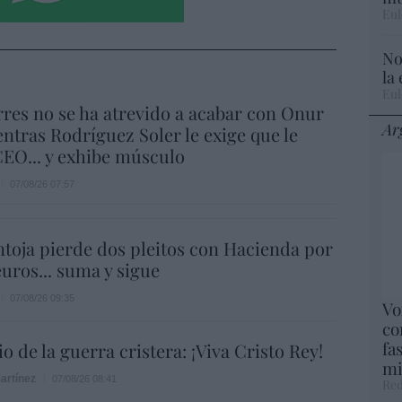
Eul
No
la
Eul
res no se ha atrevido a acabar con Onur
Ar
ntras Rodríguez Soler le exige que le
EO... y exhibe músculo
07/08/26 07:57
ntoja pierde dos pleitos con Hacienda por
uros... suma y sigue
07/08/26 09:35
Vo
co
fa
o de la guerra cristera: ¡Viva Cristo Rey!
mi
artínez
07/08/26 08:41
Red