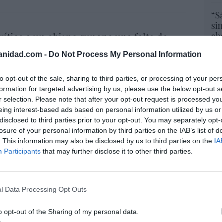
“S
si
rítica a un obispo supone una falta de
ab
po
anidad.com -
Do Not Process My Personal Information
Es
07/08/26 08:38
Go
co
to opt-out of the sale, sharing to third parties, or processing of your per
Ma
formation for targeted advertising by us, please use the below opt-out s
a. Situación límite: bronca en Reino
ce
r selection. Please note that after your opt-out request is processed y
 riesgo de deuda en el alero... y Enrique
His
eing interest-based ads based on personal information utilized by us or
indica la Presidencia
disclosed to third parties prior to your opt-out. You may separately opt-
El
losure of your personal information by third parties on the IAB’s list of
06/08/26 16:47
His
. This information may also be disclosed by us to third parties on the
IA
Participants
that may further disclose it to other third parties.
l Data Processing Opt Outs
“E
pon
o opt-out of the Sharing of my personal data.
pr