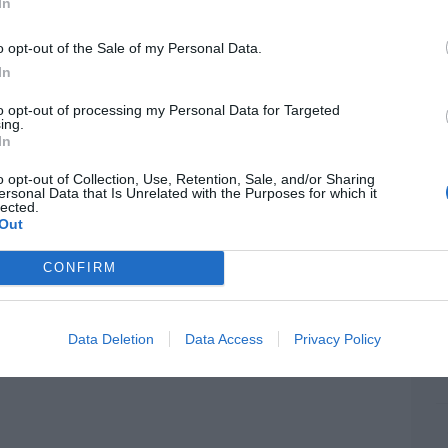
In
ame
por 
o opt-out of the Sale of my Personal Data.
Artí
In
to opt-out of processing my Personal Data for Targeted
ing.
In
EEU
ter
o opt-out of Collection, Use, Retention, Sale, and/or Sharing
def
ersonal Data that Is Unrelated with the Purposes for which it
lected.
por 
Out
Artí
CONFIRM
Car
Data Deletion
Data Access
Privacy Policy