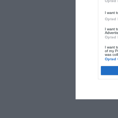
Opted 
I want t
Opted 
I want 
Advertis
Opted 
I want t
of my P
was col
Opted 