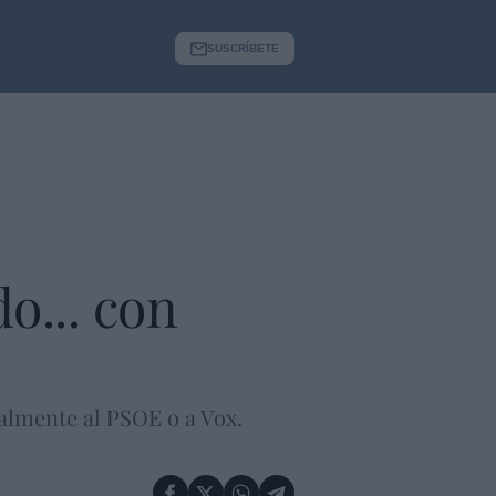
SUSCRÍBETE
o... con
almente al PSOE o a Vox.