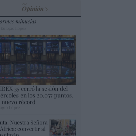
Opinión
ormes minucias
 Eulogio López
 IBEX 35 cerró la sesión del
ércoles en los 20.057 puntos,
 nuevo récord
ogio López
uta. Nuestra Señora
 África: convertir al
sulmán