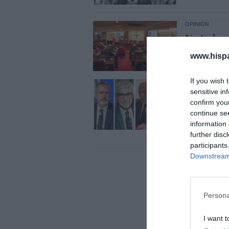
OPINIÓN
No toda c
respeto
www.hisp
Gonzalo Sáenz
If you wish 
ECONOMÍA
sensitive in
Telefónic
confirm you
Unido, el
continue se
Goñi reiv
information 
further disc
Eulogio López
participants
Downstream 
Persona
I want t