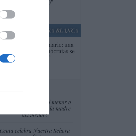
ricanas (y europeas)”
Ana Sánchez Arjona
culos anteriores
LA CASA BLANCA
U. Inquietante escenario: una
cera parte de los demócratas se
ine como “socialista”
Ignacio Aguirre
culos anteriores
tas al director
¿El Superior interés el menor o
el superior interés de la madre
del menor?
Ceuta celebra Nuestra Señora