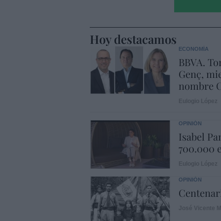
Hoy destacamos
ECONOMÍA
BBVA. Tor
Genç, mie
nombre C
Eulogio López
OPINIÓN
Isabel Pa
700.000 e
Eulogio López
OPINIÓN
Centenari
José Vicente M