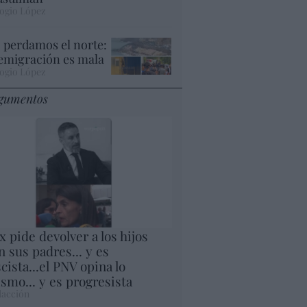
ogio López
 perdamos el norte:
 emigración es mala
ogio López
gumentos
x pide devolver a los hijos
n sus padres... y es
scista...el PNV opina lo
smo... y es progresista
acción