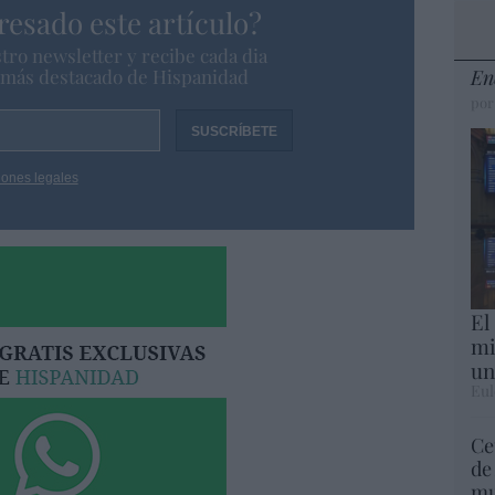
resado este artículo?
tro newsletter y recibe cada dia
o más destacado de Hispanidad
En
por
iones legales
El
mi
un
Eul
Ce
de
mu