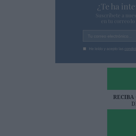
¿Te ha inte
Suscríbete a nues
en tu correo l
Tu correo electrónico...
He leído y acepto las
condic