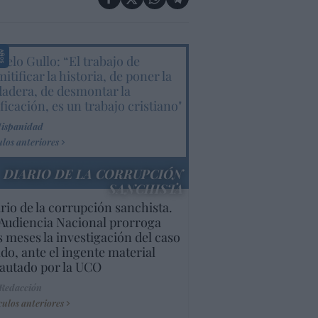
elo Gullo: “El trabajo de
itificar la historia, de poner la
dadera, de desmontar la
ificación, es un trabajo cristiano"
Hispanidad
ulos anteriores
DIARIO DE LA CORRUPCIÓN
SANCHISTA
rio de la corrupción sanchista.
Audiencia Nacional prorroga
s meses la investigación del caso
do, ante el ingente material
autado por la UCO
 Redacción
culos anteriores