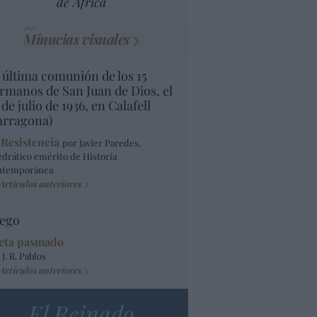
de África
Minucias visuales
 última comunión de los 15
rmanos de San Juan de Dios, el
 de julio de 1936, en Calafell
arragona)
 Resistencia
por Javier Paredes,
edrático emérito de Historia
ntemporánea
Artículos anteriores
ego
eta pasmado
 J. R. Pablos
Artículos anteriores
El Reinado