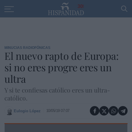
Educación
Entrevistas
PP
SANTANDER
R
30
MINUCIAS RADIOFÓNICAS
El nuevo rapto de Europa:
si no eres progre eres un
ultra
Y si te confiesas católico eres un ultra-
católico.
10/05/19 07:07
Eulogio López