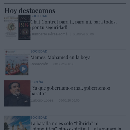
Hoy destacamos
SOCIEDAD
Chat Control para ti, para mí, para todos,
¡por tu seguridad!
Humberto Pérez-Tomé
08/08/26 06:00
SOCIEDAD
Memes. Mohamed en la boya
Redacción
08/08/26 06:00
ESPAÑA
“Ya que gobernamos mal, gobernemos
barato”
Eulogio López
08/08/26 06:00
SOCIEDAD
La batalla no es solo “híbrida” ni
“biopolítica”, sino espiritual... y la ganará la