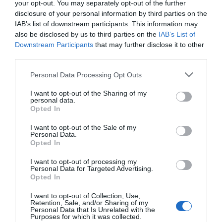
your opt-out. You may separately opt-out of the further
Eulogio López
disclosure of your personal information by third parties on the
IAB’s list of downstream participants. This information may
El IBEX 35 cerró la sesión del
also be disclosed by us to third parties on the
IAB’s List of
miércoles en los 20.057 puntos,
Downstream Participants
that may further disclose it to other
un nuevo récord
third parties.
Eulogio López
Personal Data Processing Opt Outs
Argumentos
I want to opt-out of the Sharing of my
personal data.
Opted In
I want to opt-out of the Sale of my
Personal Data.
Opted In
I want to opt-out of processing my
Personal Data for Targeted Advertising.
Opted In
I want to opt-out of Collection, Use,
Retention, Sale, and/or Sharing of my
Personal Data that Is Unrelated with the
Purposes for which it was collected.
Eclipse Sánchez: "No te olvides de las gafas