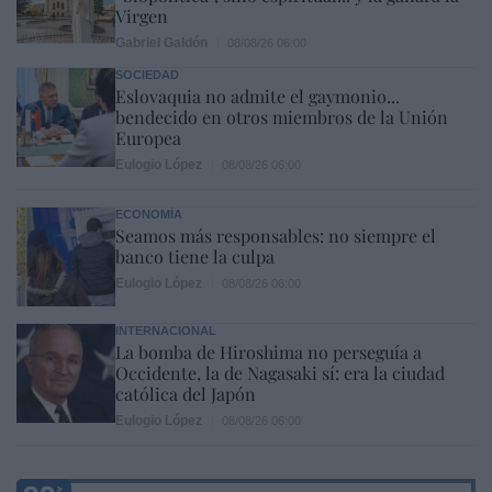
Virgen
Gabriel Galdón
08/08/26 06:00
SOCIEDAD
Eslovaquia no admite el gaymonio...
bendecido en otros miembros de la Unión
Europea
Eulogio López
08/08/26 06:00
ECONOMÍA
Seamos más responsables: no siempre el
banco tiene la culpa
Eulogio López
08/08/26 06:00
INTERNACIONAL
La bomba de Hiroshima no perseguía a
Occidente, la de Nagasaki sí: era la ciudad
católica del Japón
Eulogio López
08/08/26 06:00