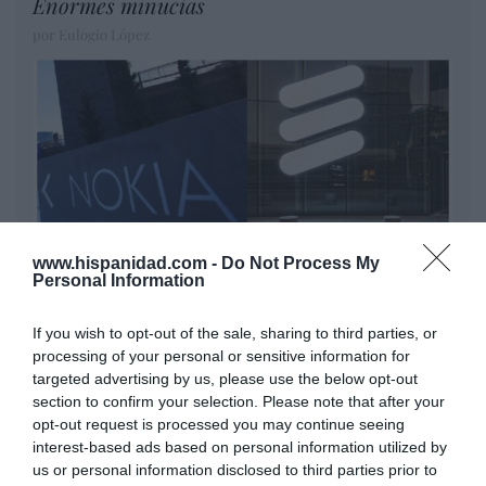
Enormes minucias
por Eulogio López
www.hispanidad.com -
Do Not Process My
Personal Information
Nokia, Ericsson... Huawei: lo que importan
If you wish to opt-out of the sale, sharing to third parties, or
son las patentes
processing of your personal or sensitive information for
Eulogio López
targeted advertising by us, please use the below opt-out
section to confirm your selection. Please note that after your
Isabel Pantoja pierde dos pleitos
opt-out request is processed you may continue seeing
interest-based ads based on personal information utilized by
con Hacienda por 700.000
us or personal information disclosed to third parties prior to
euros... suma y sigue