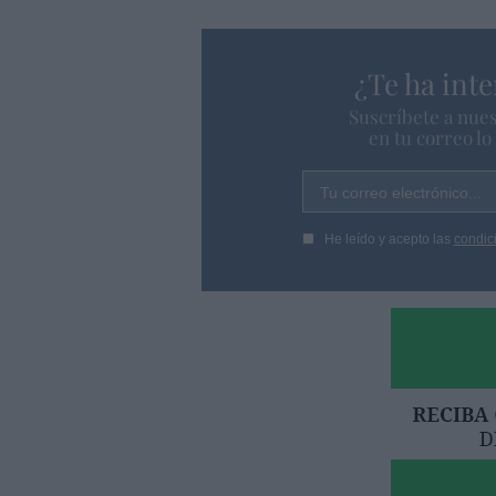
¿Te ha inte
Suscríbete a nues
en tu correo l
Tu correo electrónico...
He leído y acepto las
condic