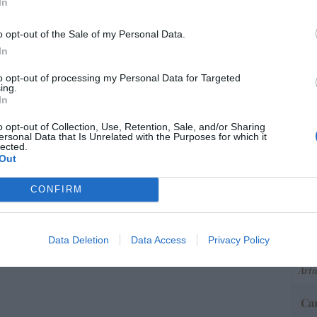
In
e
09/08/26 06:00
o opt-out of the Sale of my Personal Data.
os del Papa León XIV: lentos pero
In
s
“E
pon
to opt-out of processing my Personal Data for Targeted
09/08/26 06:00
ing.
pr
In
ame
por 
o opt-out of Collection, Use, Retention, Sale, and/or Sharing
ersonal Data that Is Unrelated with the Purposes for which it
Artí
lected.
Out
CONFIRM
EEU
ter
def
Data Deletion
Data Access
Privacy Policy
por 
Artí
Car