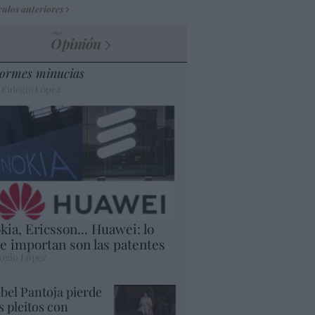
culos anteriores
Opinión
ormes minucias
 Eulogio López
kia, Ericsson... Huawei: lo
e importan son las patentes
ogio López
abel Pantoja pierde
s pleitos con