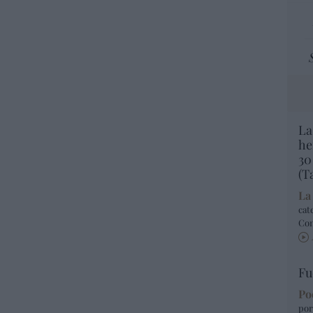
La
he
30
(T
La
cat
Co
Fu
Po
por