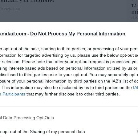
12
9/08/26 06:00
mi
His
Vo
anidad.com -
Do Not Process My Personal Information
hi
 prevenir, pero no derrochar dinero
y 
to opt-out of the sale, sharing to third parties, or processing of your per
op
formation for targeted advertising by us, please use the below opt-out s
ez-León
pr
09/08/26 06:00
r selection. Please note that after your opt-out request is processed y
Red
DO
eing interest-based ads based on personal information utilized by us or
a-Patria
disclosed to third parties prior to your opt-out. You may separately opt-
“S
losure of your personal information by third parties on the IAB’s list of
si
09/08/26 06:00
. This information may also be disclosed by us to third parties on the
IA
ab
Participants
that may further disclose it to other third parties.
po
Es
L
Go
 presidenciales demócratas 2028. El
co
l Data Processing Opt Outs
BIQ+ Pete Buttigieg regresa a escena y lo
Ma
las peores propuestas de Biden
ce
o opt-out of the Sharing of my personal data.
His