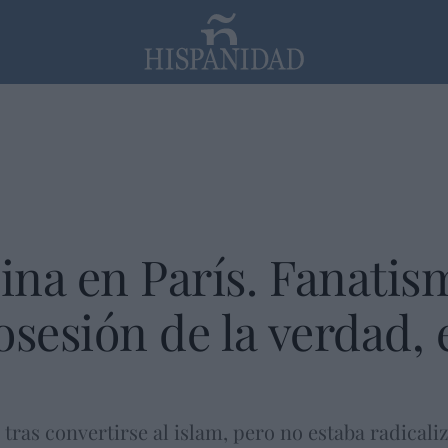
PP
SANTANDER
Religión
sina en París. Fanatis
osesión de la verdad, 
ras convertirse al islam, pero no estaba radical