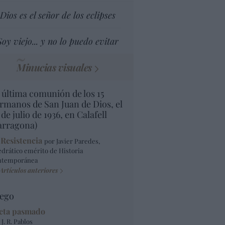
Dios es el señor de los eclipses
Soy viejo... y no lo puedo evitar
Minucias visuales
 última comunión de los 15
rmanos de San Juan de Dios, el
 de julio de 1936, en Calafell
arragona)
 Resistencia
por Javier Paredes,
edrático emérito de Historia
ntemporánea
Artículos anteriores
ego
eta pasmado
 J. R. Pablos