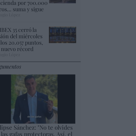
cienda por 700.000
ros... suma y sigue
ogio López
 IBEX 35 cerró la
sión del miércoles
 los 20.057 puntos,
 nuevo récord
ogio López
gumentos
lipse Sánchez: "No te olvides
 las gafas protectoras. Así, el