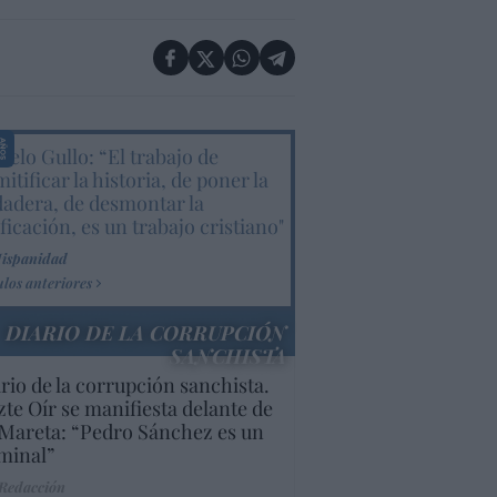
elo Gullo: “El trabajo de
itificar la historia, de poner la
dadera, de desmontar la
ificación, es un trabajo cristiano"
Hispanidad
ulos anteriores
DIARIO DE LA CORRUPCIÓN
SANCHISTA
rio de la corrupción sanchista.
te Oír se manifiesta delante de
Mareta: “Pedro Sánchez es un
minal”
 Redacción