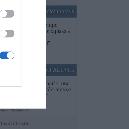
ENTREVISTAS
uropa lleva mucho tiempo
iendo aranceles y cortapisas a
oductos y compañías
ricanas (y europeas)”
Ana Sánchez Arjona
culos anteriores
LA CASA BLANCA
U. Inquietante escenario: una
cera parte de los demócratas se
ine como “socialista”
Ignacio Aguirre
culos anteriores
tas al director