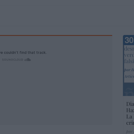
Marc
desm
ver
fals
por 
Artíc
Dia
Haz
La 
cri
por