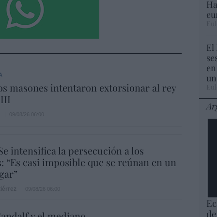
Ha
eu
Eul
El
se
en
A
un
s masones intentaron extorsionar al rey
Eul
III
Ar
s
09/08/26 06:00
Se intensifica la persecución a los
s: “Es casi imposible que se reúnan en un
gar”
iérrez
09/08/26 06:00
Ec
de
andalf y el mediano