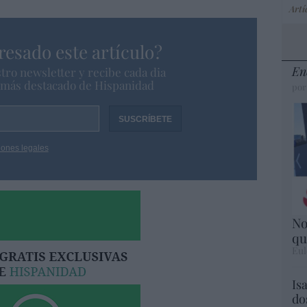
Artí
resado este artículo?
En
tro newsletter y recibe cada dia
o más destacado de Hispanidad
por
iones legales
No
qu
Eul
Is
do