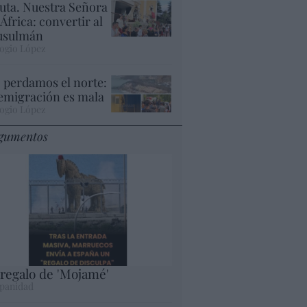
uta. Nuestra Señora
 África: convertir al
sulmán
ogio López
 perdamos el norte:
 emigración es mala
ogio López
gumentos
 regalo de 'Mojamé'
panidad