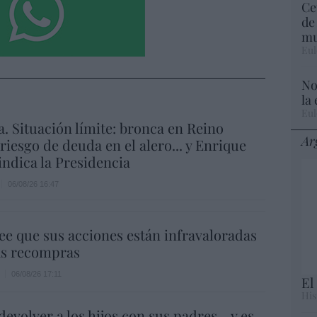
Ce
de
mu
Eul
No
la
Eul
a. Situación límite: bronca en Reino
Ar
 riesgo de deuda en el alero... y Enrique
indica la Presidencia
06/08/26 16:47
ee que sus acciones están infravaloradas
ás recompras
06/08/26 17:11
El
His
evolver a los hijos con sus padres... y es