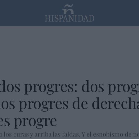
PP
SANTANDER
Religión
dos progres: dos prog
dos progres de derecha
es progre
 los curas y arriba las faldas. Y el esnobismo de n