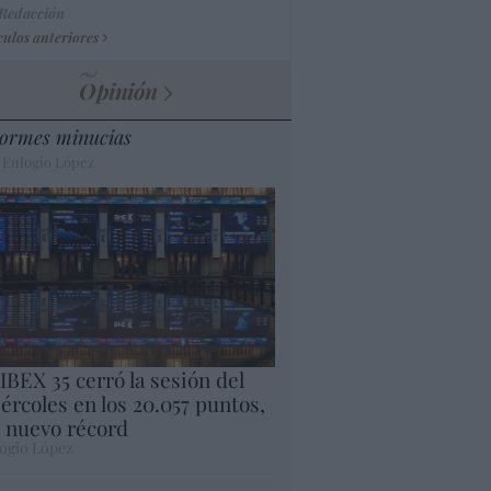
 Redacción
culos anteriores
Opinión
ormes minucias
 Eulogio López
 IBEX 35 cerró la sesión del
ércoles en los 20.057 puntos,
 nuevo récord
ogio López