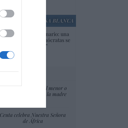
Ana Sánchez Arjona
culos anteriores
LA CASA BLANCA
U. Inquietante escenario: una
cera parte de los demócratas se
ine como “socialista”
Ignacio Aguirre
culos anteriores
tas al director
¿El Superior interés el menor o
el superior interés de la madre
del menor?
Ceuta celebra Nuestra Señora
de África