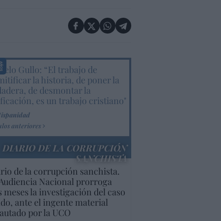
elo Gullo: “El trabajo de
itificar la historia, de poner la
dadera, de desmontar la
ificación, es un trabajo cristiano"
Hispanidad
ulos anteriores
DIARIO DE LA CORRUPCIÓN
SANCHISTA
rio de la corrupción sanchista.
Audiencia Nacional prorroga
s meses la investigación del caso
do, ante el ingente material
autado por la UCO