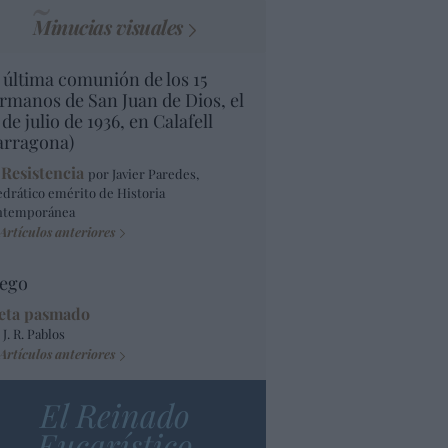
Minucias visuales
 última comunión de los 15
rmanos de San Juan de Dios, el
 de julio de 1936, en Calafell
arragona)
 Resistencia
por Javier Paredes,
edrático emérito de Historia
ntemporánea
Artículos anteriores
ego
eta pasmado
 J. R. Pablos
Artículos anteriores
El Reinado
Eucarístico