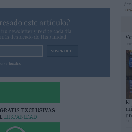
por
Artí
resado este artículo?
tro newsletter y recibe cada dia
o más destacado de Hispanidad
En
por
iones legales
El
mi
un
Eul