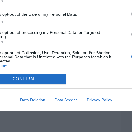
In
por 
Artí
o opt-out of the Sale of my Personal Data.
06/08/26 11:30
In
elilla, las dos columnas de Hércules
to opt-out of processing my Personal Data for Targeted
EEU
ing.
ter
06/08/26 07:58
In
def
o opt-out of Collection, Use, Retention, Sale, and/or Sharing
por 
ersonal Data that Is Unrelated with the Purposes for which it
lected.
Artí
Out
Car
CONFIRM
Data Deletion
Data Access
Privacy Policy