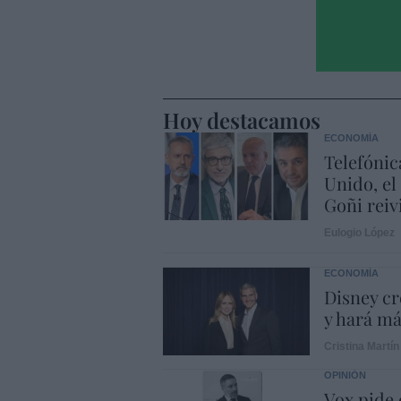
Hoy destacamos
ECONOMÍA
Telefónic
Unido, el
Goñi reiv
Eulogio López
ECONOMÍA
Disney cr
y hará m
Cristina Martín
OPINIÓN
Vox pide d