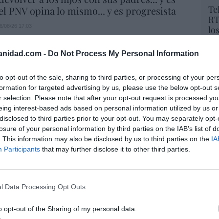
Te
.el PNV opina lo mismo... y es progresista
RT
6/08/26 17:03
lo
Ce
li
anidad.com -
Do Not Process My Personal Information
di
aja en bolsa, pese a que vuelve a elevar
hu
es, tras un trimestre récord
to opt-out of the sale, sharing to third parties, or processing of your per
po
formation for targeted advertising by us, please use the below opt-out s
His
06/08/26 15:12
r selection. Please note that after your opt-out request is processed y
eing interest-based ads based on personal information utilized by us or
Cu
 de la china MG dispara ingresos (+59%) y
disclosed to third parties prior to your opt-out. You may separately opt-
tu
47%) en España, pero reduce por primera
losure of your personal information by third parties on the IAB’s list of
Red
. This information may also be disclosed by us to third parties on the
IA
neficio
Participants
that may further disclose it to other third parties.
06/08/26 14:18
“E
pon
l Data Processing Opt Outs
 es un sinvergüenza que ha abandonado a
pr
porque Ceuta es España. Tenemos un
ame
o opt-out of the Sharing of my personal data.
 en connivencia con Marruecos”: acusa