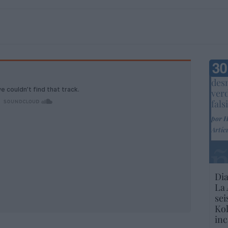
Marc
desm
ver
fals
por 
Artíc
Dia
La 
sei
Kol
inc