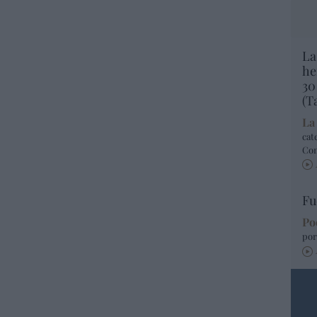
La
he
30
(T
La
cat
Co
Fu
Po
por