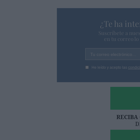
¿Te ha inte
Suscríbete a nues
en tu correo l
Tu correo electrónico...
He leído y acepto las
condic