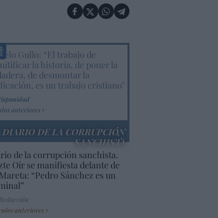
elo Gullo: “El trabajo de
itificar la historia, de poner la
dadera, de desmontar la
ificación, es un trabajo cristiano"
Hispanidad
ulos anteriores
DIARIO DE LA CORRUPCIÓN
SANCHISTA
rio de la corrupción sanchista.
te Oír se manifiesta delante de
Mareta: “Pedro Sánchez es un
minal”
 Redacción
culos anteriores