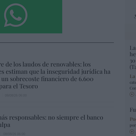
La
he
30
re de los laudos de renovables: los
(T
s estiman que la inseguridad jurídica ha
La
un sobrecoste financiero de 6.600
cat
para el Tesoro
Co
08/08/26 06:00
Fu
ás responsables: no siempre el banco
Po
ulpa
por
08/08/26 06:00