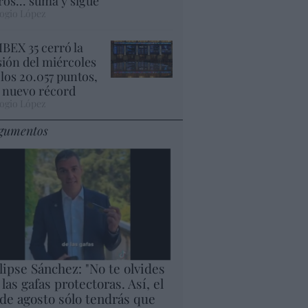
ros... suma y sigue
ogio López
 IBEX 35 cerró la
sión del miércoles
 los 20.057 puntos,
 nuevo récord
ogio López
gumentos
lipse Sánchez: "No te olvides
 las gafas protectoras. Así, el
 de agosto sólo tendrás que