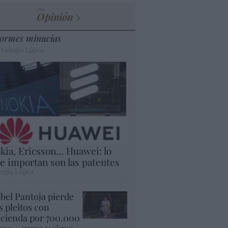
Opinión
ormes minucias
 Eulogio López
kia, Ericsson... Huawei: lo
e importan son las patentes
ogio López
abel Pantoja pierde
s pleitos con
cienda por 700.000