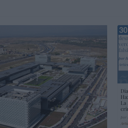
Marc
desm
ver
fals
por 
Artíc
Dia
Haz
La 
cri
por
Artí