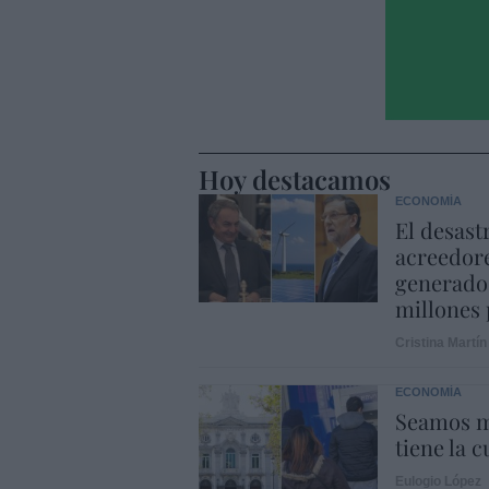
Hoy destacamos
ECONOMÍA
El desast
acreedore
generado 
millones 
Cristina Martín
ECONOMÍA
Seamos m
tiene la c
Eulogio López