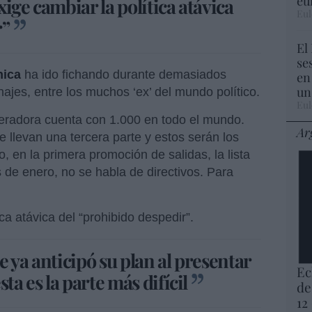
eu
ige cambiar la política atávica
Eul
r”
El
se
nica
ha ido fichando durante demasiados
en
un
najes, entre los muchos ‘ex’ del mundo político.
Eul
peradora cuenta con 1.000 en todo el mundo.
Ar
se llevan una tercera parte y estos serán los
, en la primera promoción de salidas, la lista
 de enero, no se habla de directivos. Para
ica atávica del “prohibido despedir”.
 ya anticipó su plan al presentar
Ec
ta es la parte más difícil
de
12