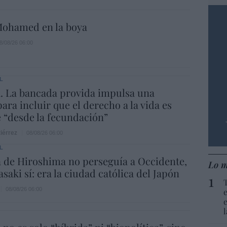
ohamed en la boya
8/08/26 06:00
L
. La bancada provida impulsa una
ara incluir que el derecho a la vida es
e “desde la fecundación”
iérrez
08/08/26 06:00
L
 de Hiroshima no perseguía a Occidente,
Lo m
saki sí: era la ciudad católica del Japón
08/08/26 06:00