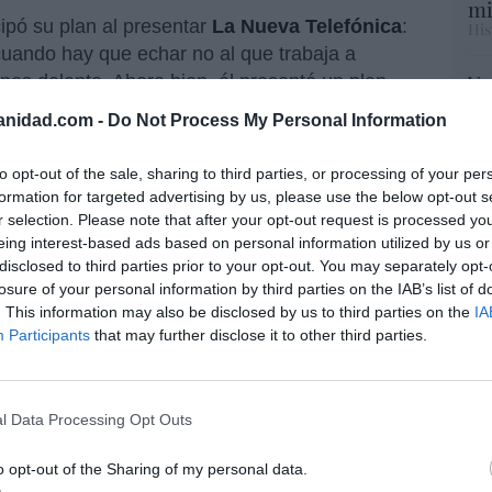
mi
ipó su plan al presentar
La Nueva Telefónica
:
His
s cuando hay que echar no al que trabaja a
nes delante. Ahora bien, él presentó un plan
Vo
hi
 gana en
eficiencia
pagando un salario a
anidad.com -
Do Not Process My Personal Information
y 
niendo puestos y caros… e inútiles para la
op
pr
to opt-out of the sale, sharing to third parties, or processing of your per
Red
formation for targeted advertising by us, please use the below opt-out s
recortes afectarán a todo el Grupo y a los
r selection. Please note that after your opt-out request is processed y
ón Telefónica
.
eing interest-based ads based on personal information utilized by us or
“S
disclosed to third parties prior to your opt-out. You may separately opt-
si
a operadora se ha derogado el “prohibido
losure of your personal information by third parties on the IAB’s list of
ab
as.
. This information may also be disclosed by us to third parties on the
IA
po
Participants
that may further disclose it to other third parties.
Es
cción ya ha avisado a la lista de los 100. Por
Go
co
Ma
l Data Processing Opt Outs
ce
His
o opt-out of the Sharing of my personal data.
TICIAS SOBRE TELEFÓNICA MOVISTAR