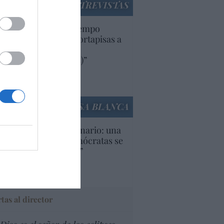
ENTREVISTAS
uropa lleva mucho tiempo
iendo aranceles y cortapisas a
oductos y compañías
ricanas (y europeas)”
Ana Sánchez Arjona
culos anteriores
LA CASA BLANCA
U. Inquietante escenario: una
cera parte de los demócratas se
ine como “socialista”
Ignacio Aguirre
culos anteriores
tas al director