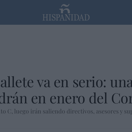
PP
SANTANDER
Religión
allete va en serio: un
drán en enero del Co
ito C, luego irán saliendo directivos, asesores y 