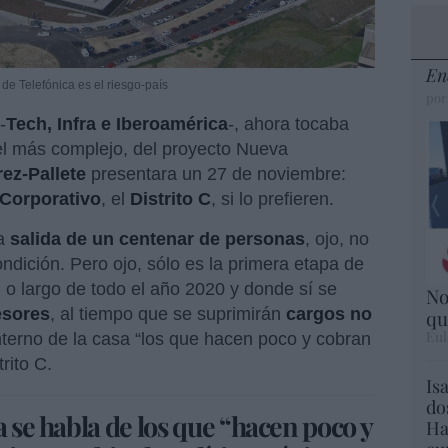
En
de Telefónica es el riesgo-país
por
-
Tech, Infra e Iberoamérica
-, ahora tocaba
 el más complejo, del proyecto Nueva
rez-Pallete
presentara un 27 de noviembre:
Corporativo
, el
Distrito C
, si lo prefieren.
la
salida de un centenar de personas
, ojo, no
ondición. Pero ojo, sólo es la primera etapa de
 o largo de todo el año 2020 y donde sí se
No
esores
, al tiempo que se suprimirán
cargos no
qu
Eul
interno de la casa “los que hacen poco y cobran
rito C.
Is
do
a se habla de los que “hacen poco y
Ha