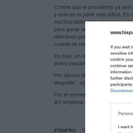
Conste que el presidente ya antic
y esta es la parte más difícil. E
muchos kilómetros sino al que tie
para ganar en eficiencia y no se
www.hisp
directivos por merecer y/o mante
cuenta de resultados.
If you wish 
sensitive in
Es más, en sucesivas etapas los 
confirm you
entes paralelos, como la
Fundaci
continue se
information 
Por decirlo de otra manera: en l
further disc
despedir”, vigente durante décad
participants
Downstream 
Por el momento, el Comité de Dire
ahí empieza el proceso.
Persona
I want t
ETIQUETAS:
TELEFÓNICA MOVISTAR. NO