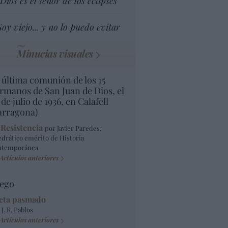
Dios es el señor de los eclipses
Soy viejo... y no lo puedo evitar
Minucias visuales
 última comunión de los 15
rmanos de San Juan de Dios, el
 de julio de 1936, en Calafell
arragona)
 Resistencia
por Javier Paredes,
edrático emérito de Historia
ntemporánea
Artículos anteriores
ego
eta pasmado
 J. R. Pablos
Artículos anteriores