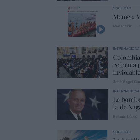
SOCIEDAD
Memes. M
Redacción
0
INTERNACIONA
Colombia
reforma p
inviolabl
José Ángel Gut
INTERNACIONA
La bomba
la de Naga
Eulogio López
SOCIEDAD