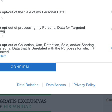
In
o opt-out of the Sale of my Personal Data.
“E
In
pon
pr
resado este artículo?
to opt-out of processing my Personal Data for Targeted
ame
ing.
tro newsletter y recibe cada dia
In
por 
o más destacado de Hispanidad
Artí
o opt-out of Collection, Use, Retention, Sale, and/or Sharing
ersonal Data that Is Unrelated with the Purposes for which it
lected.
Out
iones legales
EEU
CONFIRM
ter
def
por 
Data Deletion
Data Access
Privacy Policy
Artí
Car