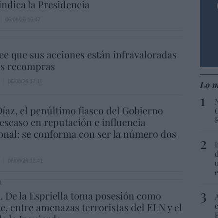
indica la Presidencia
06/08/26 16:47
ee que sus acciones están infravaloradas
ás recompras
06/08/26 17:11
Lo m
íaz, el penúltimo fiasco del Gobierno
escaso en reputación e influencia
onal: se conforma con ser la número dos
06/08/26 12:41
L
 De la Espriella toma posesión como
e, entre amenazas terroristas del ELN y el