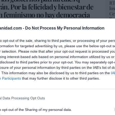
RT
án. Por la felicidad y bienestar de
lo
 sin feminismo no hay democracia
Ce
li
alegalYa
#8AQueSeaLey
di
anidad.com -
Do Not Process My Personal Information
hu
aColau)
9 de agosto de 2018
po
His
to opt-out of the sale, sharing to third parties, or processing of your per
formation for targeted advertising by us, please use the below opt-out s
a
Podemos
, que ha señalado que “El Senado
r selection. Please note that after your opt-out request is processed y
Cu
del aborto. Le dan la espalda al grito de
eing interest-based ads based on personal information utilized by us or
tu
ndo. El aborto legal, libre y seguro llegará a
disclosed to third parties prior to your opt-out. You may separately opt-
Red
enen
derecho a decidir
sobre sus cuerpos.
losure of your personal information by third parties on the IAB’s list of
también al líder de IU,
Alberto Garzón
:
. This information may also be disclosed by us to third parties on the
IA
Participants
that may further disclose it to other third parties.
 ha tumbado la ley para la despenalización del
“E
imiento feminista y como aprobó el Congreso.
pon
ue ya nada será igual
y que pronto las
pr
l Data Processing Opt Outs
ese derecho. ¡Fuerza!”.
ame
pronunciado al escribir estas líneas ha sido el
por 
o opt-out of the Sharing of my personal data.