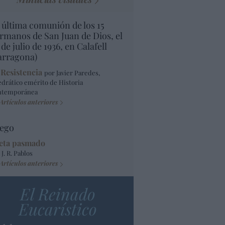
 última comunión de los 15
rmanos de San Juan de Dios, el
 de julio de 1936, en Calafell
arragona)
 Resistencia
por Javier Paredes,
edrático emérito de Historia
ntemporánea
Artículos anteriores
ego
eta pasmado
 J. R. Pablos
Artículos anteriores
El Reinado
Eucarístico