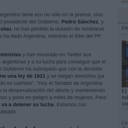
Artí
 argentino tiene eco no sólo en la prensa, sino
El presidente del Gobierno,
Pedro Sánchez
, y
En
olau
, no han perdido la ocasión de mostrarse
por
ue ha dado Argentina, mientras el líder del PP,
eministas
y han mostrado en
Twitter
sus
argentinas y a su lucha para conseguir que el
del Gobierno ha subrayado que con la decisión
ne una ley de 1921
y se niegan derechos (ya
ido no cuentan”. “Hoy el Senado de Argentina
El
la despenalización del aborto y manteniendo
mi
os y pone en peligro a miles de mujeres. Pero
un
 va a detener su lucha
. Estamos con
Eul
tuiteado.
Ce