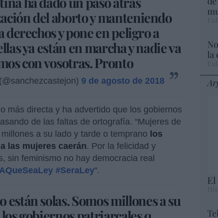
tina ha dado un paso atrás
de
mu
ación del aborto y manteniendo
Eul
a derechos y pone en peligro a
No
llas ya están en marcha y nadie va
la
amos con vosotras. Pronto
Eul
(@sanchezcastejon)
9 de agosto de 2018
Ar
o más directa y ha advertido que los gobiernos
asando de las faltas de ortografía. “Mujeres de
 millones a su lado y tarde o temprano
los
 a las mujeres caerán
. Por la felicidad y
os, sin feminismo no hay democracia real
AQueSeaLey
#SeraLey
".
El
His
 están solas. Somos millones a su
 los gobiernos patriarcales q
Te