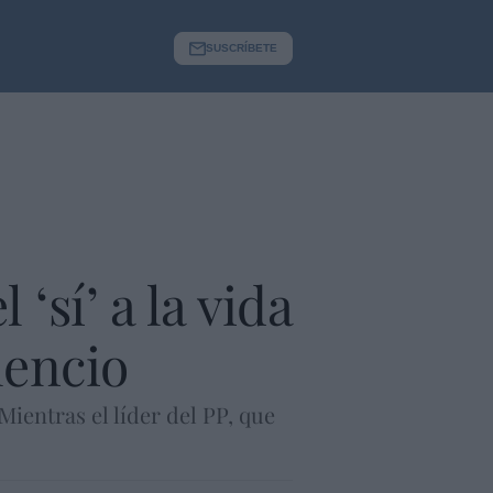
SUSCRÍBETE
‘sí’ a la vida
lencio
ientras el líder del PP, que