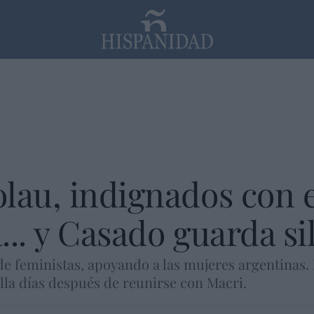
PP
SANTANDER
Religión
au, indignados con el 
... y Casado guarda si
 feministas, apoyando a las mujeres argentinas. M
alla días después de reunirse con Macri.