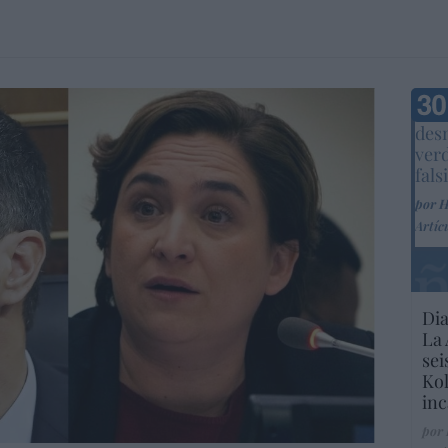
Marc
desm
ver
fals
por 
Artíc
Dia
La 
sei
Kol
inc
por