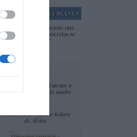
culos anteriores
LA CASA BLANCA
U. Inquietante escenario: una
cera parte de los demócratas se
ine como “socialista”
Ignacio Aguirre
culos anteriores
tas al director
¿El Superior interés el menor o
el superior interés de la madre
del menor?
Ceuta celebra Nuestra Señora
de África
Minucias visuales