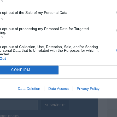
 en su campaña para suceder a Mariano Rajoy
Artí
In
y la familia. Algo que no es baladí, aunque
o opt-out of the Sale of my Personal Data.
onales como la defensa de las víctimas del
In
de presos etarras o los incendios, pues hace
EEU
osesión de
Iván Duque
como presidente de
ter
to opt-out of processing my Personal Data for Targeted
ing.
íderes de la oposición y presidente de diversos
def
In
ellos, con el de Argentina,
Mauricio Macri
.
por 
o opt-out of Collection, Use, Retention, Sale, and/or Sharing
Artí
ersonal Data that Is Unrelated with the Purposes for which it
lected.
Out
Car
CONFIRM
resado este artículo?
tro newsletter y recibe cada dia
Data Deletion
Data Access
Privacy Policy
o más destacado de Hispanidad
iones legales