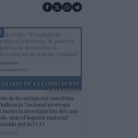
elo Gullo: “El trabajo de
itificar la historia, de poner la
dadera, de desmontar la
ificación, es un trabajo cristiano"
Hispanidad
ulos anteriores
DIARIO DE LA CORRUPCIÓN
SANCHISTA
rio de la corrupción sanchista.
Audiencia Nacional prorroga
s meses la investigación del caso
do, ante el ingente material
autado por la UCO
 Redacción