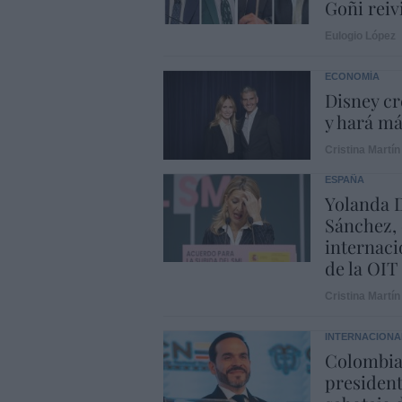
Goñi reiv
Eulogio López
ECONOMÍA
Disney cr
y hará m
Cristina Martín
ESPAÑA
Yolanda D
Sánchez, 
internaci
de la OIT
Cristina Martín
INTERNACIONA
Colombia.
president