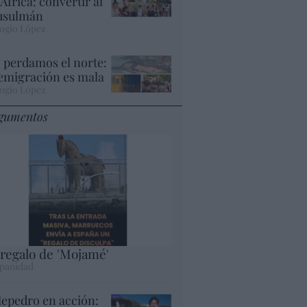
 África: convertir al
sulmán
ogio López
 perdamos el norte:
 emigración es mala
ogio López
gumentos
 regalo de 'Mojamé'
panidad
lepedro en acción: