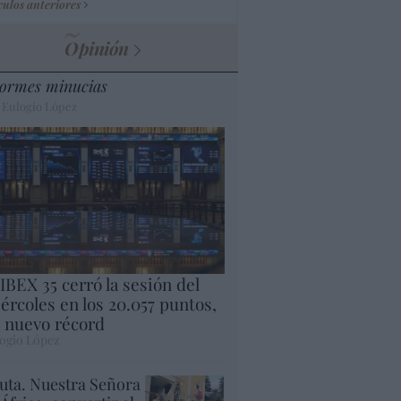
culos anteriores
Opinión
ormes minucias
 Eulogio López
 IBEX 35 cerró la sesión del
ércoles en los 20.057 puntos,
 nuevo récord
ogio López
uta. Nuestra Señora