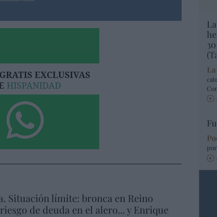
La
he
30
(T
La
cat
Co
Fu
Po
por
a. Situación límite: bronca en Reino
 riesgo de deuda en el alero... y Enrique