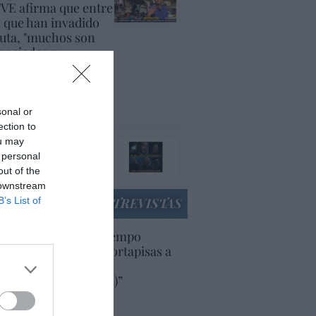
VE afirma que entre
s que han invadido
uta, "muchos son
cenciados y
plomados, que están
yendo de su país
r la guerra"
panidad
sonal or
ection to
ou may
ando el orco llame a
 personal
 puerta, ábresela
out of the
acción
 downstream
B’s List of
ENTREVISTAS
uropa lleva mucho tiempo
iendo aranceles y cortapisas a
oductos y compañías
ricanas (y europeas)”
Ana Sánchez Arjona