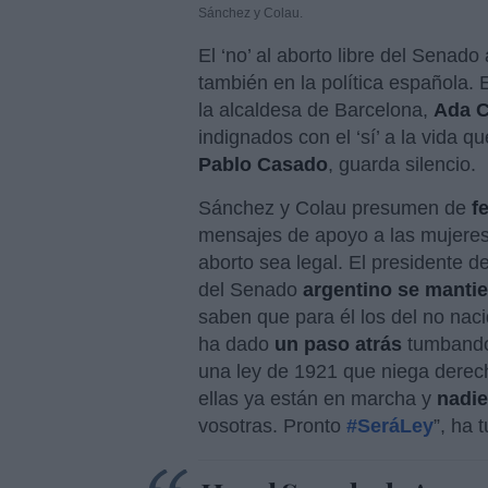
Sánchez y Colau.
El ‘no’ al aborto libre del Senado
también en la política española. 
la alcaldesa de Barcelona,
Ada C
indignados con el ‘sí’ a la vida q
Pablo Casado
, guarda silencio.
Sánchez y Colau presumen de
f
mensajes de apoyo a las mujeres 
aborto sea legal. El presidente 
del Senado
argentino se mantie
saben que para él los del no nac
ha dado
un paso atrás
tumbando 
una ley de 1921 que niega derech
ellas ya están en marcha y
nadie
vosotras. Pronto
#SeráLey
”, ha 