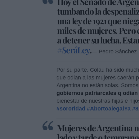
Hoy el Senado de Argen
tumbando la despenaliz
una ley de 1921 que nieg
miles de mujeres. Pero e
a detener su lucha. Est
#SeráLey
.
— Pedro Sánchez 
Por su parte, Colau ha sido much
que odian a las mujeres caerán p
Argentina no están solas. Somos
gobiernos patriarcales q odian
bienestar de nuestras hijas e hij
#sororidad
#AbortoalegalYa
#8
Mujeres de Argentina no
lado y tarde o temprano