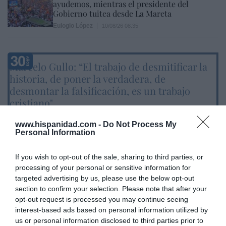
ayudemos, mientras el presidente del
Gobierno tuitea desde La Mareta
Eulogio López
10/08/26 08:35
Marcelo Gullo: “El trabajo de desmitificar la
historia, de poner la verdadera, de
desmontar la falsificación, es un trabajo
cristiano"
por Hispanidad
www.hispanidad.com -
Do Not Process My
Personal Information
Artículos anteriores
DIARIO DE LA CORRUPCIÓN SANCHISTA
If you wish to opt-out of the sale, sharing to third parties, or
processing of your personal or sensitive information for
targeted advertising by us, please use the below opt-out
Diario de la corrupción sanchista. Hazte
section to confirm your selection. Please note that after your
Oír se manifiesta delante de La Mareta:
opt-out request is processed you may continue seeing
“Pedro Sánchez es un criminal”
interest-based ads based on personal information utilized by
us or personal information disclosed to third parties prior to
por Redacción