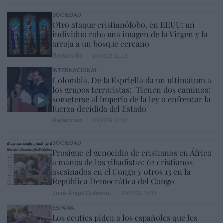
SOCIEDAD
Otro ataque cristianófobo, en EEUU: un
individuo roba una imagen de la Virgen y la
arroja a un bosque cercano
Redacción
10/08/26 12:18
INTERNACIONAL
Colombia. De la Espriella da un ultimátum a
los grupos terroristas: "Tienen dos caminos:
someterse al imperio de la ley o enfrentar la
fuerza decidida del Estado"
Redacción
10/08/26 12:00
SOCIEDAD
Prosigue el genocidio de cristianos en África
a manos de los yihadistas: 62 cristianos
asesinados en el Congo y otros 13 en la
República Democrática del Congo
José Ángel Gutiérrez
10/08/26 11:33
ESPAÑA
Los ceutíes piden a los españoles que les