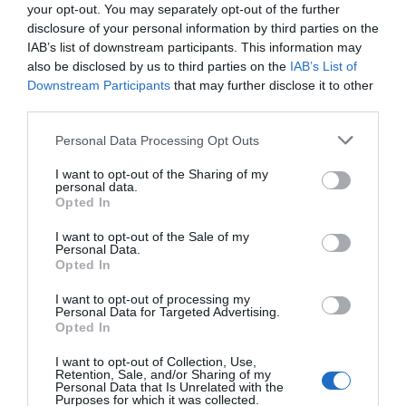
your opt-out. You may separately opt-out of the further
Artículos anteriores
disclosure of your personal information by third parties on the
IAB’s list of downstream participants. This information may
Opinión
also be disclosed by us to third parties on the
IAB’s List of
Downstream Participants
that may further disclose it to other
Enormes minucias
third parties.
por Eulogio López
Personal Data Processing Opt Outs
I want to opt-out of the Sharing of my
personal data.
Opted In
I want to opt-out of the Sale of my
Personal Data.
Opted In
I want to opt-out of processing my
Personal Data for Targeted Advertising.
Opted In
I want to opt-out of Collection, Use,
Nokia, Ericsson... Huawei: lo que importan
Retention, Sale, and/or Sharing of my
Personal Data that Is Unrelated with the
son las patentes
Purposes for which it was collected.