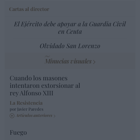
Cartas al director
El Ejército debe apoyar a la Guardia Civil
en Ceuta
Olvidado San Lorenzo
Minucias visuales
Cuando los masones
intentaron extorsionar al
rey Alfonso XIII
La Resistencia
por Javier Paredes
Artículos anteriores
Fuego