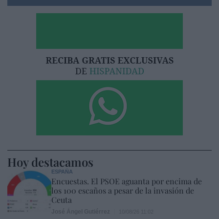
Hoy destacamos
ESPAÑA
Encuestas. El PSOE aguanta por encima de
los 100 escaños a pesar de la invasión de
Ceuta
José Ángel Gutiérrez
10/08/26 11:02