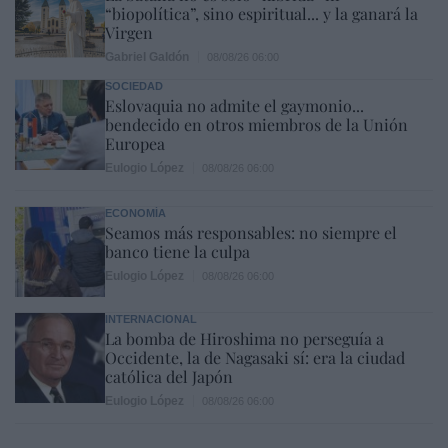
“biopolítica”, sino espiritual... y la ganará la
Virgen
Gabriel Galdón
08/08/26 06:00
SOCIEDAD
Eslovaquia no admite el gaymonio...
bendecido en otros miembros de la Unión
Europea
Eulogio López
08/08/26 06:00
ECONOMÍA
Seamos más responsables: no siempre el
banco tiene la culpa
Eulogio López
08/08/26 06:00
INTERNACIONAL
La bomba de Hiroshima no perseguía a
Occidente, la de Nagasaki sí: era la ciudad
católica del Japón
Eulogio López
08/08/26 06:00