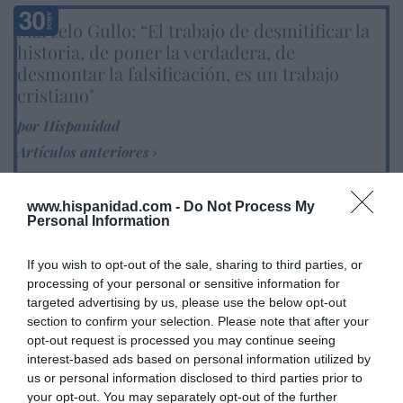
Marcelo Gullo: “El trabajo de desmitificar la
historia, de poner la verdadera, de
desmontar la falsificación, es un trabajo
cristiano"
por Hispanidad
Artículos anteriores
DIARIO DE LA CORRUPCIÓN SANCHISTA
www.hispanidad.com -
Do Not Process My
Personal Information
Diario de la corrupción sanchista. Hazte
Oír se manifiesta delante de La Mareta:
If you wish to opt-out of the sale, sharing to third parties, or
“Pedro Sánchez es un criminal”
processing of your personal or sensitive information for
targeted advertising by us, please use the below opt-out
por Redacción
section to confirm your selection. Please note that after your
Artículos anteriores
opt-out request is processed you may continue seeing
interest-based ads based on personal information utilized by
us or personal information disclosed to third parties prior to
Opinión
your opt-out. You may separately opt-out of the further