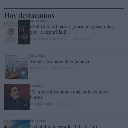
Hoy destacamos
SOCIEDAD
Chat Control para ti, para mí, para todos,
¡por tu seguridad!
Humberto Pérez-Tomé
08/08/26 06:00
SOCIEDAD
Memes. Mohamed en la boya
Redacción
08/08/26 06:00
ESPAÑA
“Ya que gobernamos mal, gobernemos
barato”
Eulogio López
08/08/26 06:00
SOCIEDAD
La batalla no es solo “híbrida” ni