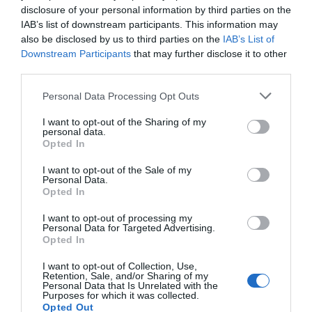
disclosure of your personal information by third parties on the
Enormes minucias
IAB’s list of downstream participants. This information may
por Eulogio López
also be disclosed by us to third parties on the
IAB’s List of
Downstream Participants
that may further disclose it to other
third parties.
Personal Data Processing Opt Outs
I want to opt-out of the Sharing of my
personal data.
Opted In
I want to opt-out of the Sale of my
Personal Data.
Opted In
Nokia, Ericsson... Huawei: lo que importan
I want to opt-out of processing my
Personal Data for Targeted Advertising.
son las patentes
Opted In
Eulogio López
I want to opt-out of Collection, Use,
Retention, Sale, and/or Sharing of my
Isabel Pantoja pierde dos pleitos
Personal Data that Is Unrelated with the
Purposes for which it was collected.
con Hacienda por 700.000
Opted Out