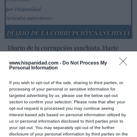
por Hispanidad
Artículos anteriores
DIARIO DE LA CORRUPCIÓN SANCHISTA
Diario de la corrupción sanchista. Hazte
Oír se manifiesta delante de La Mareta:
“Pedro Sánchez es un criminal”
www.hispanidad.com -
Do Not Process My
Personal Information
por Redacción
Artículos anteriores
If you wish to opt-out of the sale, sharing to third parties, or
processing of your personal or sensitive information for
Opinión
targeted advertising by us, please use the below opt-out
section to confirm your selection. Please note that after your
opt-out request is processed you may continue seeing
Enormes minucias
interest-based ads based on personal information utilized by
por Eulogio López
us or personal information disclosed to third parties prior to
your opt-out. You may separately opt-out of the further
disclosure of your personal information by third parties on the