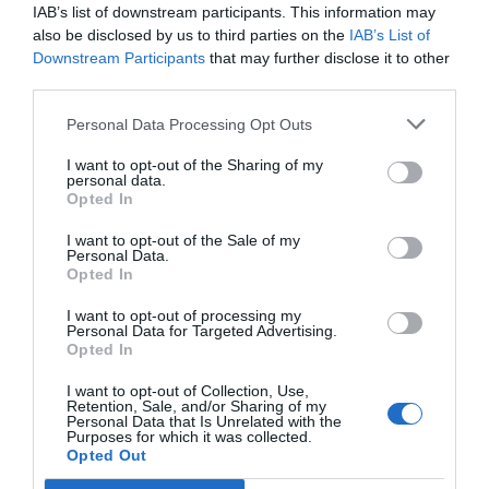
IAB’s list of downstream participants. This information may
also be disclosed by us to third parties on the
IAB’s List of
Downstream Participants
that may further disclose it to other
third parties.
Personal Data Processing Opt Outs
I want to opt-out of the Sharing of my
personal data.
Opted In
Nokia, Ericsson... Huawei: lo que importan
I want to opt-out of the Sale of my
son las patentes
Personal Data.
Eulogio López
Opted In
I want to opt-out of processing my
Isabel Pantoja pierde dos pleitos
Personal Data for Targeted Advertising.
Opted In
con Hacienda por 700.000
euros... suma y sigue
I want to opt-out of Collection, Use,
Eulogio López
Retention, Sale, and/or Sharing of my
Personal Data that Is Unrelated with the
Purposes for which it was collected.
El IBEX 35 cerró la sesión del
Opted Out
miércoles en los 20.057 puntos,