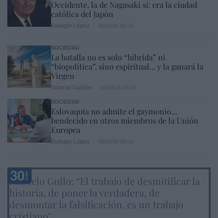
Occidente, la de Nagasaki sí: era la ciudad
católica del Japón
Eulogio López
08/08/26 06:00
SOCIEDAD
La batalla no es solo “híbrida” ni
“biopolítica”, sino espiritual... y la ganará la
Virgen
Gabriel Galdón
08/08/26 06:00
SOCIEDAD
Eslovaquia no admite el gaymonio...
bendecido en otros miembros de la Unión
Europea
Eulogio López
08/08/26 06:00
Marcelo Gullo: “El trabajo de desmitificar la
historia, de poner la verdadera, de
desmontar la falsificación, es un trabajo
cristiano"