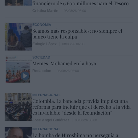
financiero de 6.600 millones para el Tesoro
Cristina Martín
08/08/26 06:00
ECONOMÍA
Seamos más responsables: no siempre el
banco tiene la culpa
Eulogio López
08/08/26 06:00
SOCIEDAD
Memes. Mohamed en la boya
Redacción
08/08/26 06:00
INTERNACIONAL
Colombia. La bancada provida impulsa una
reforma para incluir que el derecho a la vida
es inviolable “desde la fecundación”
José Ángel Gutiérrez
08/08/26 06:00
INTERNACIONAL
La bomba de Hiroshima no perseguía a