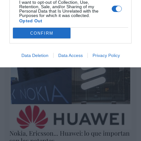
por Redacción
I want to opt-out of Collection, Use,
Retention, Sale, and/or Sharing of my
Artículos anteriores
Personal Data that Is Unrelated with the
Purposes for which it was collected.
Opted Out
Opinión
CONFIRM
Enormes minucias
por Eulogio López
Data Deletion
Data Access
Privacy Policy
Nokia, Ericsson... Huawei: lo que importan
son las patentes