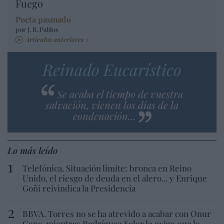
Fuego
Poeta pasmado
por J. R. Pablos
Artículos anteriores
Reinado Eucarístico
Se acaba el tiempo de vuestra
salvación, vienen los días de la
condenación…
Lo más leído
Telefónica. Situación límite: bronca en Reino
Unido, el riesgo de deuda en el alero... y Enrique
Goñi reivindica la Presidencia
BBVA. Torres no se ha atrevido a acabar con Onur
Genç, mientras Rodríguez Soler le exige que le