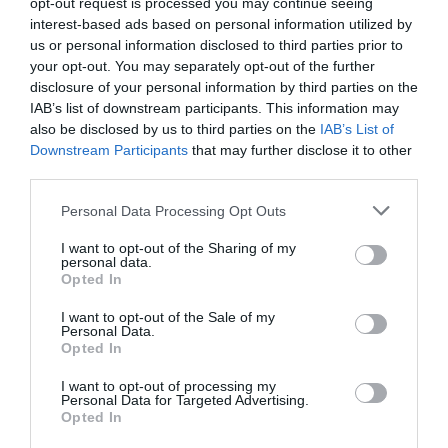
opt-out request is processed you may continue seeing
de Nueva York: destrozan una imagen de la
interest-based ads based on personal information utilized by
Virgen María
us or personal information disclosed to third parties prior to
Redacción
07/08/26 11:46
your opt-out. You may separately opt-out of the further
disclosure of your personal information by third parties on the
IAB’s list of downstream participants. This information may
also be disclosed by us to third parties on the
IAB’s List of
Marcelo Gullo: “El trabajo de desmitificar la
Downstream Participants
that may further disclose it to other
historia, de poner la verdadera, de
third parties.
desmontar la falsificación, es un trabajo
cristiano"
Personal Data Processing Opt Outs
por Hispanidad
I want to opt-out of the Sharing of my
personal data.
Artículos anteriores
Opted In
DIARIO DE LA CORRUPCIÓN SANCHISTA
I want to opt-out of the Sale of my
Personal Data.
Opted In
Diario de la corrupción sanchista. Hazte
I want to opt-out of processing my
Oír se manifiesta delante de La Mareta:
Personal Data for Targeted Advertising.
“Pedro Sánchez es un criminal”
Opted In