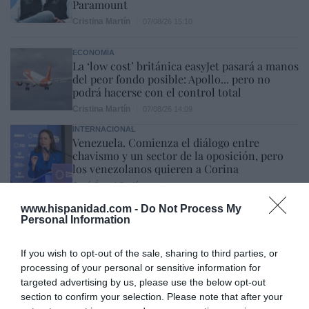
Paramount
Cristina Martín
07/08/26 15:10
ECONOMÍA
La ‘low cost’ británica easyJet pasará a manos
del peor fondo posible: Apollo... pero no
podrá hacerse con el control total
Cristina Martín
07/08/26 14:09
INTERNACIONAL
Venezuela. Comienza el diálogo entre
chavismo y un sector de la oposición, pero
los venezolanos quieren a Corina
José Ángel Gutiérrez
07/08/26 11:46
www.hispanidad.com -
Do Not Process My
ECONOMÍA
Personal Information
El ‘gran’ logro del ministro Puente: los
usuarios de tren de alta velocidad caen un
If you wish to opt-out of the sale, sharing to third parties, or
15,5% hasta junio
processing of your personal or sensitive information for
Cristina Martín
07/08/26 12:37
targeted advertising by us, please use the below opt-out
SOCIEDAD
section to confirm your selection. Please note that after your
Ataque cristianófobo en la muy ‘woke’ ciudad