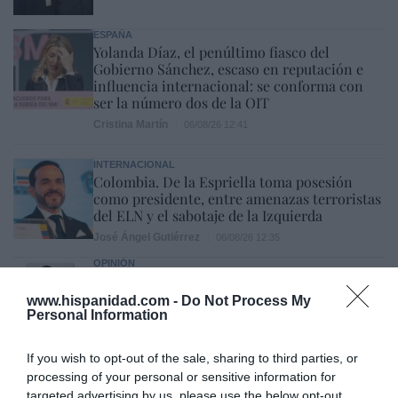
ESPAÑA
Yolanda Díaz, el penúltimo fiasco del
Gobierno Sánchez, escaso en reputación e
influencia internacional: se conforma con
ser la número dos de la OIT
Cristina Martín
06/08/26 12:41
INTERNACIONAL
Colombia. De la Espriella toma posesión
como presidente, entre amenazas terroristas
del ELN y el sabotaje de la Izquierda
José Ángel Gutiérrez
06/08/26 12:35
OPINIÓN
Vox pide devolver a los hijos con sus padres...
y es fascista...el PNV opina lo mismo... y es
www.hispanidad.com -
Do Not Process My
progresista
Personal Information
Redacción
06/08/26 17:03
If you wish to opt-out of the sale, sharing to third parties, or
processing of your personal or sensitive information for
ECONOMÍA
Siemens baja en bolsa, pese a que vuelve a
targeted advertising by us, please use the below opt-out