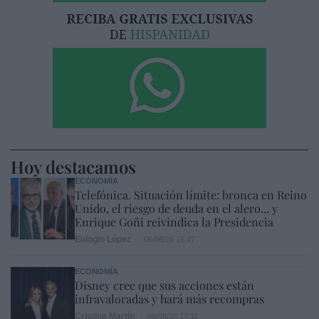
Hoy destacamos
ECONOMÍA
Telefónica. Situación límite: bronca en Reino
Unido, el riesgo de deuda en el alero... y
Enrique Goñi reivindica la Presidencia
Eulogio López
06/08/26 16:47
ECONOMÍA
Disney cree que sus acciones están
infravaloradas y hará más recompras
Cristina Martín
06/08/26 17:11