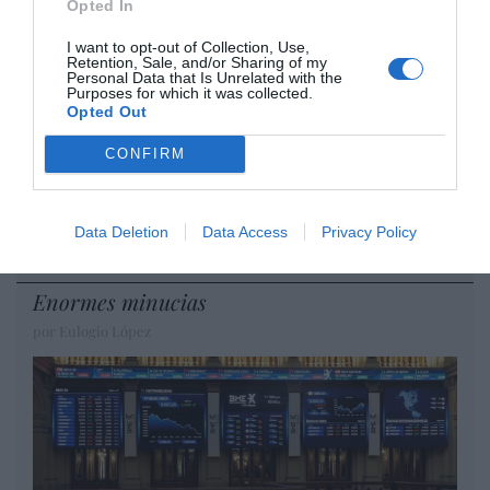
Opted In
Diario de la corrupción sanchista. La
I want to opt-out of Collection, Use,
Retention, Sale, and/or Sharing of my
Audiencia Nacional prorroga seis meses la
Personal Data that Is Unrelated with the
Purposes for which it was collected.
investigación del caso Koldo, ante el
Opted Out
ingente material incautado por la UCO
CONFIRM
por Redacción
Artículos anteriores
Data Deletion
Data Access
Privacy Policy
Opinión
Enormes minucias
por Eulogio López