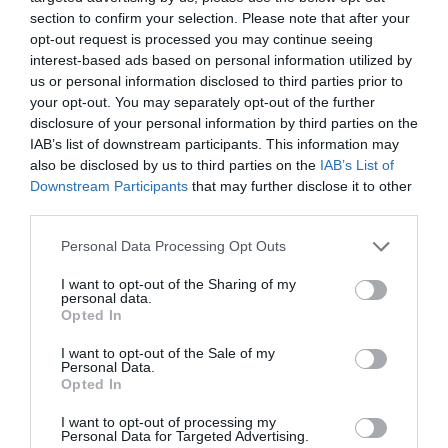
elevar previsiones, tras un trimestre récord
section to confirm your selection. Please note that after your
opt-out request is processed you may continue seeing
Cristina Martín
06/08/26 15:12
interest-based ads based on personal information utilized by
us or personal information disclosed to third parties prior to
OPINIÓN
“Sánchez es un sinvergüenza que ha
your opt-out. You may separately opt-out of the further
abandonado a su país, porque Ceuta es
disclosure of your personal information by third parties on the
España. Tenemos un Gobierno en
IAB’s list of downstream participants. This information may
connivencia con Marruecos”: acusa una ceutí
also be disclosed by us to third parties on the
IAB’s List of
Hispanidad
06/08/26 11:30
Downstream Participants
that may further disclose it to other
third parties.
Personal Data Processing Opt Outs
Marcelo Gullo: “El trabajo de desmitificar la
historia, de poner la verdadera, de
I want to opt-out of the Sharing of my
personal data.
desmontar la falsificación, es un trabajo
Opted In
cristiano"
I want to opt-out of the Sale of my
por Hispanidad
Personal Data.
Opted In
Artículos anteriores
I want to opt-out of processing my
Personal Data for Targeted Advertising.
DIARIO DE LA CORRUPCIÓN SANCHISTA