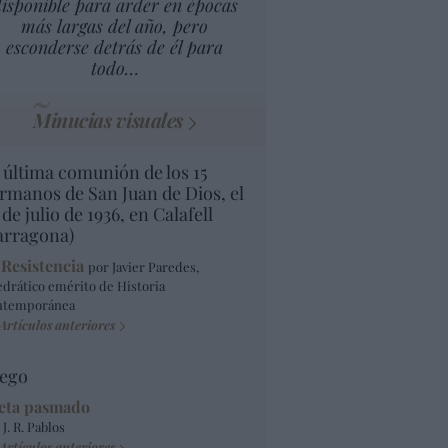
isponible para arder en épocas
más largas del año, pero
esconderse detrás de él para
todo…
Minucias visuales
 última comunión de los 15
rmanos de San Juan de Dios, el
 de julio de 1936, en Calafell
arragona)
 Resistencia
por Javier Paredes,
edrático emérito de Historia
ntemporánea
Artículos anteriores
ego
eta pasmado
 J. R. Pablos
Artículos anteriores