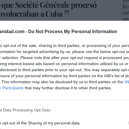
ó que Société Générale procesó
li
involucraban a Cuba
es
gu
His
anidad.com -
Do Not Process My Personal Information
 comunicado que multó a Société Générale ‘por
Cu
 sólidas
de la firma relacionadas
tu
to opt-out of the sale, sharing to third parties, or processing of your per
e las sanciones de Estados Unidos contra
Red
formation for targeted advertising by us, please use the below opt-out s
uncia el carácter extraterritorial del bloqueo
r selection. Please note that after your opt-out request is processed y
.
Fu
eing interest-based ads based on personal information utilized by us or
ve
disclosed to third parties prior to your opt-out. You may separately opt-
co presentó políticas y procedimientos
ve
losure of your personal information by third parties on the IAB’s list of
las actividades realizadas en sus oficinas fuera
His
. This information may also be disclosed by us to third parties on the
IA
n las leyes de sanciones.
Participants
that may further disclose it to other third parties.
ciété Générale procesó 796 transacciones que
lio de 2007 al 26 de octubre de 2010, en lo que
“E
l Data Processing Opt Outs
pon
ción del Reglamento de control de activos
pr
o opt-out of the Sharing of my personal data.
ame