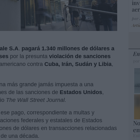
inv
aer
por
Artí
ale S.A
.
pagará 1.340 millones de dólares a
En
ses
por la presunta
violación de sanciones
por
eamericano contra
Cuba, Irán, Sudán y Libia
,
pena más grande jamás impuesta a una
iones de las sanciones de
Estados Unidos
,
rio
The Wall Street Journal.
 ese pago, correspondiente a multas y
saciones federales y estatales de Estados
No
ones de dólares en transacciones relacionadas
em
Eul
o de una década.