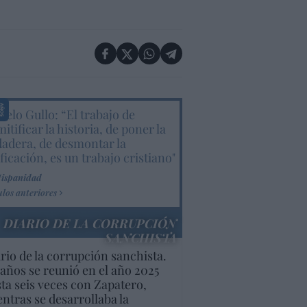
elo Gullo: “El trabajo de
itificar la historia, de poner la
dadera, de desmontar la
ificación, es un trabajo cristiano"
Hispanidad
ulos anteriores
DIARIO DE LA CORRUPCIÓN
SANCHISTA
rio de la corrupción sanchista.
años se reunió en el año 2025
ta seis veces con Zapatero,
ntras se desarrollaba la