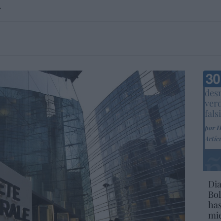
.
Marc
desm
ver
fals
por 
Artíc
Dia
Bol
has
mie