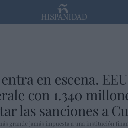
PP
SANTANDER
Religión
 entra en escena. EE
rale con 1.340 millon
tar las sanciones a C
ás grande jamás impuesta a una institución financ