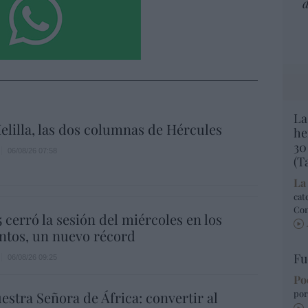
d
La
elilla, las dos columnas de Hércules
he
30
06/08/26 07:58
(T
La
cat
Co
5 cerró la sesión del miércoles en los
ntos, un nuevo récord
Fu
06/08/26 09:25
Po
por
estra Señora de África: convertir al