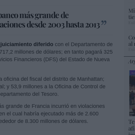
Mi
 banco más grande de
ti
laciones desde 2003 hasta 2013
Eul
Co
al
juiciamiento diferido
con el Departamento de
Eul
 717,2 millones de dólares; en tanto pagará 325
vicios Financieros (DFS) del Estado de Nueva
Ar
 oficina del fiscal del distrito de Manhattan;
l; y 53,9 millones a la Oficina de Control de
Departamento del Tesoro.
s grande de Francia incurrió en violaciones
en el cual habría ejecutado más de 2.600
Te
rededor de 8.300 millones de dólares.
af
in