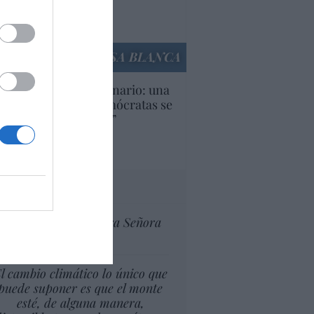
Ana Sánchez Arjona
culos anteriores
LA CASA BLANCA
U. Inquietante escenario: una
cera parte de los demócratas se
ine como “socialista”
Ignacio Aguirre
culos anteriores
tas al director
Ceuta celebra Nuestra Señora
de África
l cambio climático lo único que
puede suponer es que el monte
esté, de alguna manera,