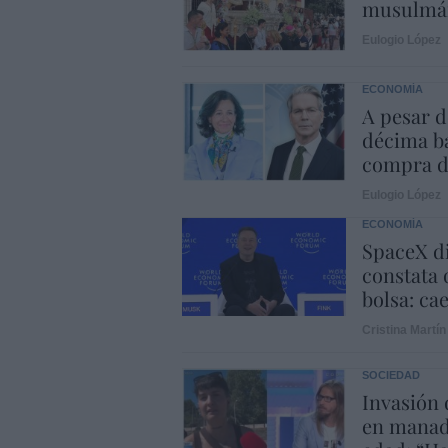
musulmá
Eulogio López
ECONOMÍA
A pesar d
décima ba
compra d
Eulogio López
ECONOMÍA
SpaceX di
constata 
bolsa: ca
Cristina Martín
SOCIEDAD
Invasión 
en manad