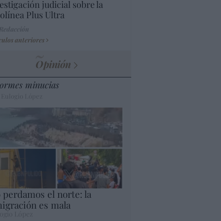
estigación judicial sobre la
olínea Plus Ultra
 Redacción
culos anteriores
Opinión
ormes minucias
 Eulogio López
 perdamos el norte: la
igración es mala
ogio López