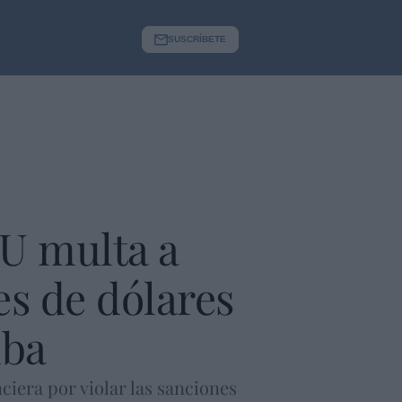
SUSCRÍBETE
UU multa a
es de dólares
uba
iera por violar las sanciones