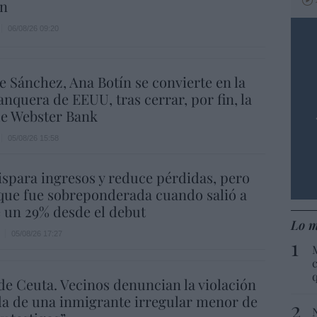
n
06/08/26 09:20
e Sánchez, Ana Botín se convierte en la
nquera de EEUU, tras cerrar, por fin, la
e Webster Bank
05/08/26 15:58
spara ingresos y reduce pérdidas, pero
que fue sobreponderada cuando salió a
e un 29% desde el debut
Lo m
05/08/26 17:27
c
de Ceuta. Vecinos denuncian la violación
a de una inmigrante irregular menor de