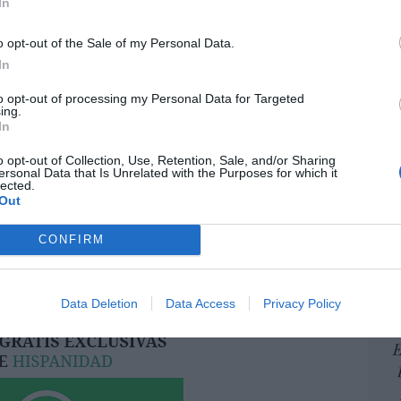
In
por 
Artí
o opt-out of the Sale of my Personal Data.
In
resado este artículo?
to opt-out of processing my Personal Data for Targeted
tro newsletter y recibe cada dia
ing.
EEU
o más destacado de Hispanidad
In
ter
def
o opt-out of Collection, Use, Retention, Sale, and/or Sharing
ersonal Data that Is Unrelated with the Purposes for which it
por 
lected.
Artí
Out
iones legales
Car
CONFIRM
Data Deletion
Data Access
Privacy Policy
E