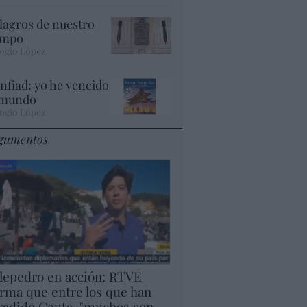
lagros de nuestro
empo
ogio López
nfiad: yo he vencido
 mundo
ogio López
gumentos
lepedro en acción: RTVE
irma que entre los que han
vadido Ceuta, "muchos son