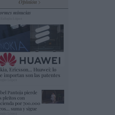
Opinión
ormes minucias
 Eulogio López
kia, Ericsson... Huawei: lo
e importan son las patentes
ogio López
abel Pantoja pierde
s pleitos con
cienda por 700.000
ros... suma y sigue
ogio López