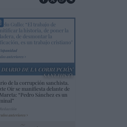
elo Gullo: “El trabajo de
itificar la historia, de poner la
dadera, de desmontar la
ificación, es un trabajo cristiano"
Hispanidad
ulos anteriores
DIARIO DE LA CORRUPCIÓN
SANCHISTA
rio de la corrupción sanchista.
te Oír se manifiesta delante de
Mareta: “Pedro Sánchez es un
minal”
 Redacción
culos anteriores