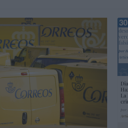
Marc
desm
ver
fals
por 
Artíc
Dia
Haz
La 
cri
por
Artí