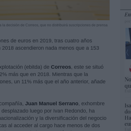
En
por
la decisión de Correos, que no distribuirá suscripciones de prensa
nes de euros en 2019, tras cuatro años
en 2018 ascendieron nada menos que a 153
xplotación (ebitda) de
Correos
, este se situó
 92% más que en 2018. Mientras que la
No
llones, un 11% más que el año anterior, añade
qu
Eul
a compañía,
Juan Manuel Serrano
, exhombre
Is
do
, desplazado luego por Ivan Redondo, ha
Ha
nacionalización y la diversificación del negocio
eu
cas al acceder al cargo hace menos de dos
Eul