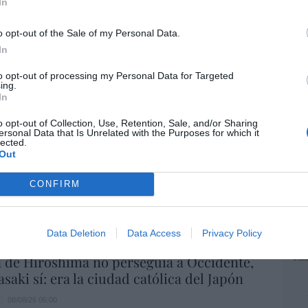
ás responsables: no siempre el banco
In
ulpa
“E
o opt-out of the Sale of my Personal Data.
pon
08/08/26 06:00
pr
In
ame
ohamed en la boya
to opt-out of processing my Personal Data for Targeted
por 
ing.
In
Artí
8/08/26 06:00
o opt-out of Collection, Use, Retention, Sale, and/or Sharing
ersonal Data that Is Unrelated with the Purposes for which it
lected.
L
Out
EEU
. La bancada provida impulsa una
ter
ara incluir que el derecho a la vida es
CONFIRM
def
e “desde la fecundación”
por 
iérrez
Artí
08/08/26 06:00
Data Deletion
Data Access
Privacy Policy
L
Car
 de Hiroshima no perseguía a Occidente,
saki sí: era la ciudad católica del Japón
08/08/26 06:00