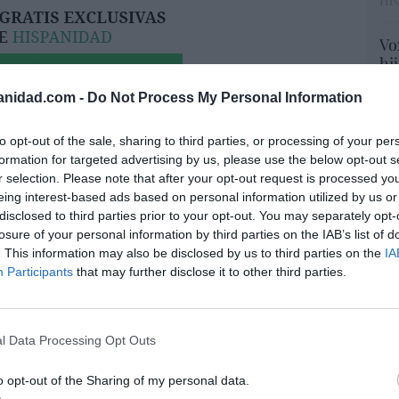
His
Vo
hi
y 
anidad.com -
Do Not Process My Personal Information
op
pr
Red
to opt-out of the sale, sharing to third parties, or processing of your per
formation for targeted advertising by us, please use the below opt-out s
“S
r selection. Please note that after your opt-out request is processed y
si
eing interest-based ads based on personal information utilized by us or
ab
disclosed to third parties prior to your opt-out. You may separately opt-
po
losure of your personal information by third parties on the IAB’s list of
re de los laudos de renovables: los
Es
. This information may also be disclosed by us to third parties on the
IA
s estiman que la inseguridad jurídica ha
Go
Participants
that may further disclose it to other third parties.
un sobrecoste financiero de 6.600
co
para el Tesoro
Ma
ce
08/08/26 06:00
l Data Processing Opt Outs
His
o opt-out of the Sharing of my personal data.