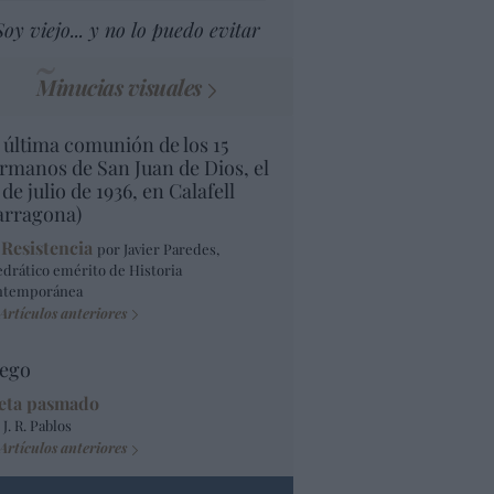
Soy viejo... y no lo puedo evitar
Minucias visuales
 última comunión de los 15
rmanos de San Juan de Dios, el
 de julio de 1936, en Calafell
arragona)
 Resistencia
por Javier Paredes,
edrático emérito de Historia
ntemporánea
Artículos anteriores
ego
eta pasmado
 J. R. Pablos
Artículos anteriores