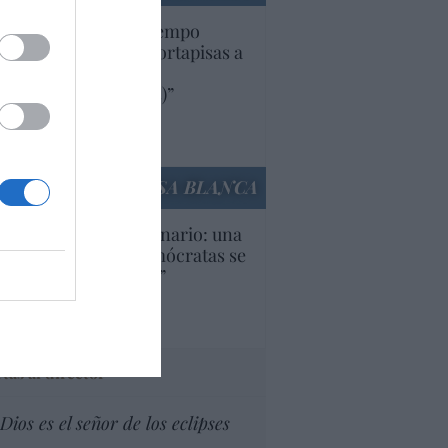
uropa lleva mucho tiempo
iendo aranceles y cortapisas a
oductos y compañías
ricanas (y europeas)”
Ana Sánchez Arjona
culos anteriores
LA CASA BLANCA
U. Inquietante escenario: una
cera parte de los demócratas se
ine como “socialista”
Ignacio Aguirre
culos anteriores
tas al director
Dios es el señor de los eclipses