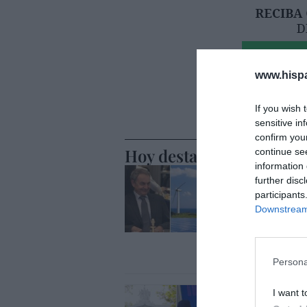
www.hisp
If you wish 
sensitive in
confirm you
Hoy destacamos
continue se
information 
ECONOMÍA
further disc
El desast
participants
acreedore
Downstream 
generado 
millones 
Cristina Martín
Persona
ECONOMÍA
I want t