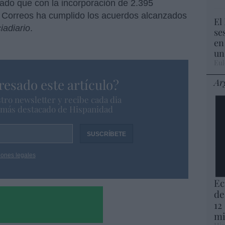
ado que con la incorporación de 2.395
, Correos ha cumplido los acuerdos alcanzados
El
iadiario
.
se
en
un
Eul
resado este artículo?
Ar
tro newsletter y recibe cada dia
o más destacado de Hispanidad
iones legales
Ec
de
12
mi