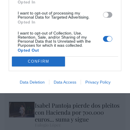
por Eulogio López
Opted In
I want to opt-out of processing my
Personal Data for Targeted Advertising.
Opted In
I want to opt-out of Collection, Use,
Retention, Sale, and/or Sharing of my
Personal Data that Is Unrelated with the
Purposes for which it was collected.
Opted Out
CONFIRM
Nokia, Ericsson... Huawei: lo que importan
Data Deletion
Data Access
Privacy Policy
son las patentes
Eulogio López
Isabel Pantoja pierde dos pleitos
con Hacienda por 700.000
euros... suma y sigue
Eulogio López