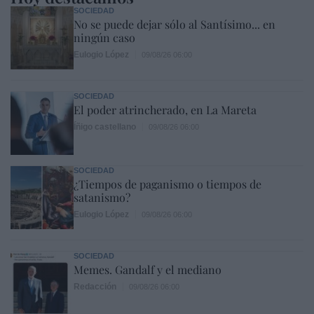
SOCIEDAD
No se puede dejar sólo al Santísimo... en
ningún caso
Eulogio López
09/08/26 06:00
SOCIEDAD
El poder atrincherado, en La Mareta
Íñigo castellano
09/08/26 06:00
SOCIEDAD
¿Tiempos de paganismo o tiempos de
satanismo?
Eulogio López
09/08/26 06:00
SOCIEDAD
Memes. Gandalf y el mediano
Redacción
09/08/26 06:00