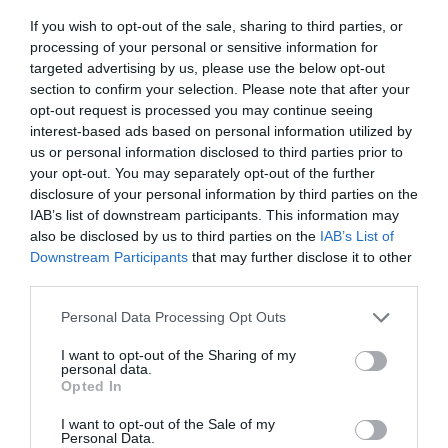
historia, de poner la verdadera, de
If you wish to opt-out of the sale, sharing to third parties, or
desmontar la falsificación, es un trabajo
processing of your personal or sensitive information for
cristiano"
targeted advertising by us, please use the below opt-out
por Hispanidad
section to confirm your selection. Please note that after your
opt-out request is processed you may continue seeing
Artículos anteriores
interest-based ads based on personal information utilized by
us or personal information disclosed to third parties prior to
DIARIO DE LA CORRUPCIÓN SANCHISTA
your opt-out. You may separately opt-out of the further
disclosure of your personal information by third parties on the
Diario de la corrupción sanchista. Hazte
IAB’s list of downstream participants. This information may
Oír se manifiesta delante de La Mareta:
also be disclosed by us to third parties on the
IAB’s List of
Downstream Participants
that may further disclose it to other
“Pedro Sánchez es un criminal”
third parties.
por Redacción
Personal Data Processing Opt Outs
Artículos anteriores
I want to opt-out of the Sharing of my
personal data.
Opinión
Opted In
Enormes minucias
I want to opt-out of the Sale of my
Personal Data.