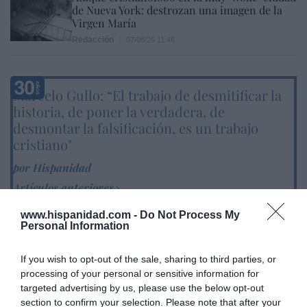
de Nueva York: destrozan una imagen de la
Virgen María
Redacción
07/08/26 11:46
Marcelo Gullo: “El trabajo de desmitificar la
historia, de poner la verdadera, de
desmontar la falsificación, es un trabajo
cristiano"
por Hispanidad
Artículos anteriores
www.hispanidad.com -
Do Not Process My
DIARIO DE LA CORRUPCIÓN SANCHISTA
Personal Information
Diario de la corrupción sanchista. Hazte
If you wish to opt-out of the sale, sharing to third parties, or
Oír se manifiesta delante de La Mareta:
processing of your personal or sensitive information for
“Pedro Sánchez es un criminal”
targeted advertising by us, please use the below opt-out
section to confirm your selection. Please note that after your