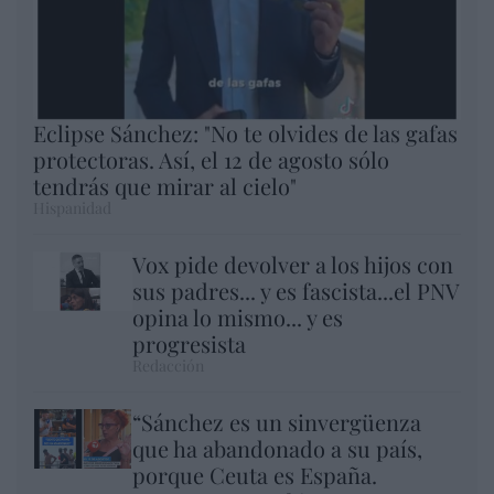
Eclipse Sánchez: "No te olvides de las gafas
protectoras. Así, el 12 de agosto sólo
tendrás que mirar al cielo"
Hispanidad
Vox pide devolver a los hijos con
sus padres... y es fascista...el PNV
opina lo mismo... y es
progresista
Redacción
“Sánchez es un sinvergüenza
que ha abandonado a su país,
porque Ceuta es España.