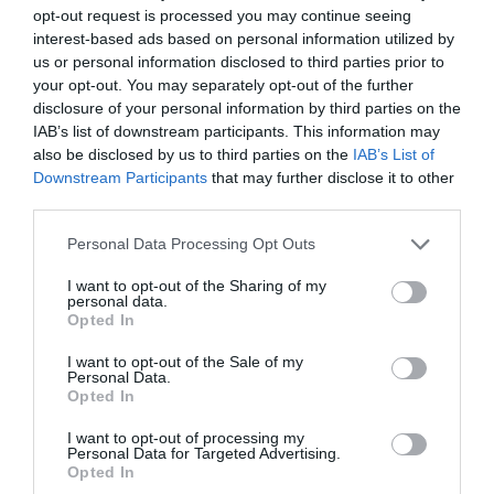
por Redacción
opt-out request is processed you may continue seeing
Artículos anteriores
interest-based ads based on personal information utilized by
us or personal information disclosed to third parties prior to
your opt-out. You may separately opt-out of the further
Opinión
disclosure of your personal information by third parties on the
IAB’s list of downstream participants. This information may
Enormes minucias
also be disclosed by us to third parties on the
IAB’s List of
por Eulogio López
Downstream Participants
that may further disclose it to other
third parties.
Personal Data Processing Opt Outs
I want to opt-out of the Sharing of my
personal data.
Opted In
I want to opt-out of the Sale of my
Personal Data.
Opted In
I want to opt-out of processing my
Personal Data for Targeted Advertising.
Nokia, Ericsson... Huawei: lo que importan
Opted In
son las patentes