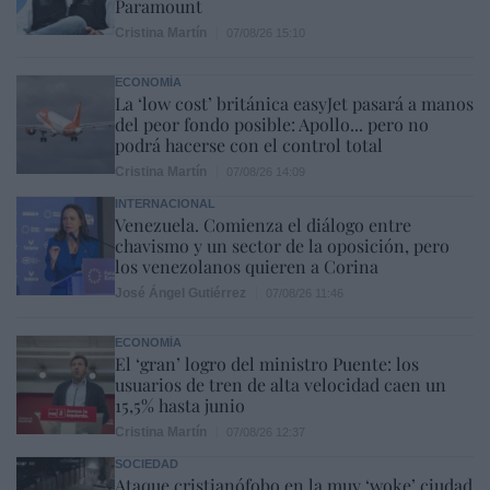
Paramount
Cristina Martín
07/08/26 15:10
ECONOMÍA
La ‘low cost’ británica easyJet pasará a manos
del peor fondo posible: Apollo... pero no
podrá hacerse con el control total
Cristina Martín
07/08/26 14:09
INTERNACIONAL
Venezuela. Comienza el diálogo entre
chavismo y un sector de la oposición, pero
los venezolanos quieren a Corina
José Ángel Gutiérrez
07/08/26 11:46
ECONOMÍA
El ‘gran’ logro del ministro Puente: los
usuarios de tren de alta velocidad caen un
15,5% hasta junio
Cristina Martín
07/08/26 12:37
SOCIEDAD
Ataque cristianófobo en la muy ‘woke’ ciudad