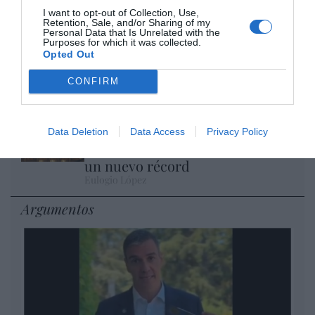
Eulogio López
I want to opt-out of Collection, Use,
Retention, Sale, and/or Sharing of my
Personal Data that Is Unrelated with the
Purposes for which it was collected.
Isabel Pantoja pierde dos pleitos
Opted Out
con Hacienda por 700.000
euros... suma y sigue
CONFIRM
Eulogio López
El IBEX 35 cerró la sesión del
Data Deletion
Data Access
Privacy Policy
miércoles en los 20.057 puntos,
un nuevo récord
Eulogio López
Argumentos