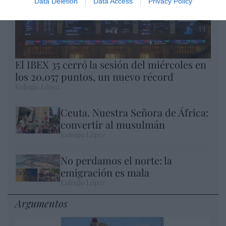
Data Deletion
Data Access
Privacy Policy
El IBEX 35 cerró la sesión del miércoles en
los 20.057 puntos, un nuevo récord
Eulogio López
Ceuta. Nuestra Señora de África:
convertir al musulmán
Eulogio López
No perdamos el norte: la
emigración es mala
Eulogio López
Argumentos