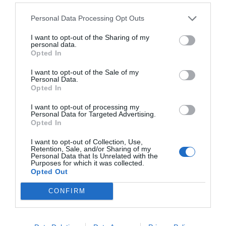
DIARIO DE LA CORRUPCIÓN SANCHISTA
Personal Data Processing Opt Outs
Diario de la corrupción sanchista. La
Audiencia Nacional prorroga seis meses la
I want to opt-out of the Sharing of my
personal data.
investigación del caso Koldo, ante el
Opted In
ingente material incautado por la UCO
I want to opt-out of the Sale of my
por Redacción
Personal Data.
Opted In
Artículos anteriores
I want to opt-out of processing my
Personal Data for Targeted Advertising.
Opinión
Opted In
Enormes minucias
I want to opt-out of Collection, Use,
Retention, Sale, and/or Sharing of my
por Eulogio López
Personal Data that Is Unrelated with the
Purposes for which it was collected.
Opted Out
CONFIRM