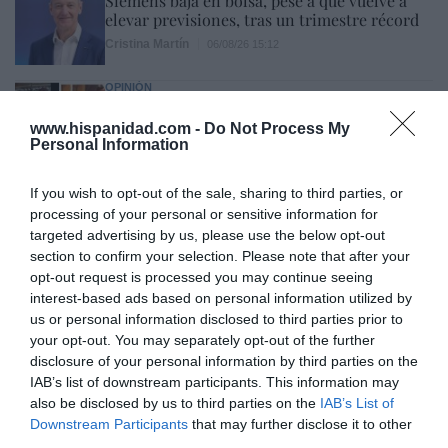
Siemens baja en bolsa, pese a que vuelve a
elevar previsiones, tras un trimestre récord
Cristina Martín
06/08/26 15:12
OPINIÓN
“Sánchez es un sinvergüenza que ha
abandonado a su país, porque Ceuta es
www.hispanidad.com -
Do Not Process My
España. Tenemos un Gobierno en
Personal Information
connivencia con Marruecos”: acusa una ceutí
Hispanidad
06/08/26 11:30
If you wish to opt-out of the sale, sharing to third parties, or
processing of your personal or sensitive information for
targeted advertising by us, please use the below opt-out
section to confirm your selection. Please note that after your
Marcelo Gullo: “El trabajo de desmitificar la
opt-out request is processed you may continue seeing
historia, de poner la verdadera, de
interest-based ads based on personal information utilized by
desmontar la falsificación, es un trabajo
us or personal information disclosed to third parties prior to
cristiano"
your opt-out. You may separately opt-out of the further
disclosure of your personal information by third parties on the
por Hispanidad
IAB’s list of downstream participants. This information may
Artículos anteriores
also be disclosed by us to third parties on the
IAB’s List of
Downstream Participants
that may further disclose it to other
third parties.