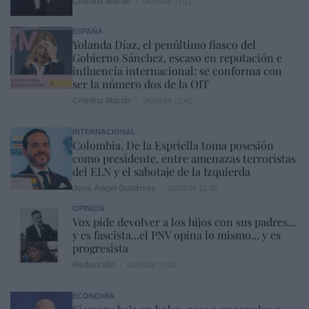
Cristina Martín
06/08/26 17:11
ESPAÑA
Yolanda Díaz, el penúltimo fiasco del
Gobierno Sánchez, escaso en reputación e
influencia internacional: se conforma con
ser la número dos de la OIT
Cristina Martín
06/08/26 12:41
INTERNACIONAL
Colombia. De la Espriella toma posesión
como presidente, entre amenazas terroristas
del ELN y el sabotaje de la Izquierda
José Ángel Gutiérrez
06/08/26 12:35
OPINIÓN
Vox pide devolver a los hijos con sus padres...
y es fascista...el PNV opina lo mismo... y es
progresista
Redacción
06/08/26 17:03
ECONOMÍA