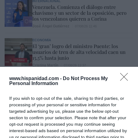
INTERNACIONAL
Venezuela. Comienza el diálogo entre
chavismo y un sector de la oposición, pero
los venezolanos quieren a Corina
José Ángel Gutiérrez
07/08/26 11:46
ECONOMÍA
El ‘gran’ logro del ministro Puente: los
usuarios de tren de alta velocidad caen un
15,5% hasta junio
Cristina Martín
07/08/26 12:37
SOCIEDAD
www.hispanidad.com -
Do Not Process My
Ataque cristianófobo en la muy ‘woke’ ciudad
Personal Information
de Nueva York: destrozan una imagen de la
Virgen María
If you wish to opt-out of the sale, sharing to third parties, or
Redacción
07/08/26 11:46
processing of your personal or sensitive information for
targeted advertising by us, please use the below opt-out
section to confirm your selection. Please note that after your
Marcelo Gullo: “El trabajo de desmitificar la
opt-out request is processed you may continue seeing
historia, de poner la verdadera, de
interest-based ads based on personal information utilized by
us or personal information disclosed to third parties prior to