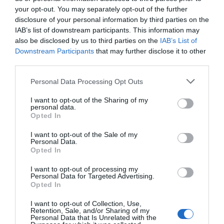
desmontar la falsificación, es un trabajo
your opt-out. You may separately opt-out of the further
cristiano"
disclosure of your personal information by third parties on the
por Hispanidad
IAB’s list of downstream participants. This information may
also be disclosed by us to third parties on the
IAB’s List of
Artículos anteriores
Downstream Participants
that may further disclose it to other
third parties.
DIARIO DE LA CORRUPCIÓN SANCHISTA
Personal Data Processing Opt Outs
Diario de la corrupción sanchista. Hazte
I want to opt-out of the Sharing of my
Oír se manifiesta delante de La Mareta:
personal data.
“Pedro Sánchez es un criminal”
Opted In
por Redacción
I want to opt-out of the Sale of my
Personal Data.
Artículos anteriores
Opted In
I want to opt-out of processing my
Opinión
Personal Data for Targeted Advertising.
Opted In
Enormes minucias
I want to opt-out of Collection, Use,
por Eulogio López
Retention, Sale, and/or Sharing of my
Personal Data that Is Unrelated with the