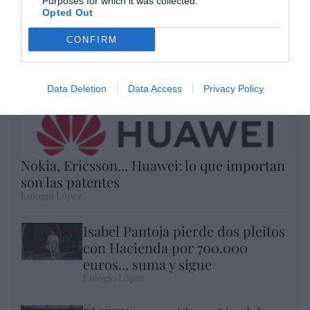
Purposes for which it was collected.
Opted Out
CONFIRM
Data Deletion
Data Access
Privacy Policy
Nokia, Ericsson... Huawei: lo que importan
son las patentes
Eulogio López
Isabel Pantoja pierde dos pleitos
con Hacienda por 700.000
euros... suma y sigue
Eulogio López