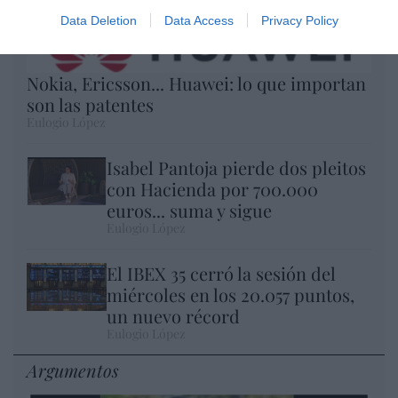
Data Deletion
Data Access
Privacy Policy
Nokia, Ericsson... Huawei: lo que importan
son las patentes
Eulogio López
Isabel Pantoja pierde dos pleitos
con Hacienda por 700.000
euros... suma y sigue
Eulogio López
El IBEX 35 cerró la sesión del
miércoles en los 20.057 puntos,
un nuevo récord
Eulogio López
Argumentos