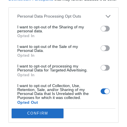
third parties.
Diario de la corrupción sanchista. Hazte
Personal Data Processing Opt Outs
Oír se manifiesta delante de La Mareta:
“Pedro Sánchez es un criminal”
I want to opt-out of the Sharing of my
personal data.
por Redacción
Opted In
Artículos anteriores
I want to opt-out of the Sale of my
Personal Data.
Opted In
Opinión
I want to opt-out of processing my
Enormes minucias
Personal Data for Targeted Advertising.
Opted In
por Eulogio López
I want to opt-out of Collection, Use,
Retention, Sale, and/or Sharing of my
Personal Data that Is Unrelated with the
Purposes for which it was collected.
Opted Out
CONFIRM