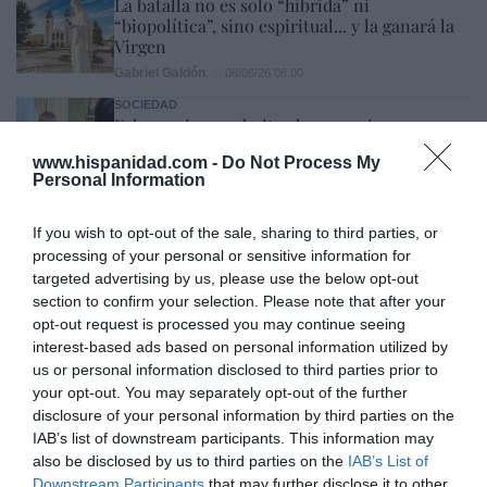
La batalla no es solo “híbrida” ni
“biopolítica”, sino espiritual... y la ganará la
Virgen
Gabriel Galdón
08/08/26 06:00
SOCIEDAD
Eslovaquia no admite el gaymonio...
bendecido en otros miembros de la Unión
www.hispanidad.com -
Do Not Process My
Europea
Personal Information
Eulogio López
08/08/26 06:00
If you wish to opt-out of the sale, sharing to third parties, or
processing of your personal or sensitive information for
Marcelo Gullo: “El trabajo de desmitificar la
targeted advertising by us, please use the below opt-out
section to confirm your selection. Please note that after your
historia, de poner la verdadera, de
opt-out request is processed you may continue seeing
desmontar la falsificación, es un trabajo
interest-based ads based on personal information utilized by
cristiano"
us or personal information disclosed to third parties prior to
your opt-out. You may separately opt-out of the further
por Hispanidad
disclosure of your personal information by third parties on the
Artículos anteriores
IAB’s list of downstream participants. This information may
also be disclosed by us to third parties on the
IAB’s List of
DIARIO DE LA CORRUPCIÓN SANCHISTA
Downstream Participants
that may further disclose it to other