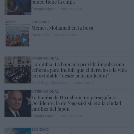
banco tiene la culpa
Eulogio López
08/08/26 06:00
SOCIEDAD
Memes. Mohamed en la boya
Redacción
08/08/26 06:00
INTERNACIONAL
Colombia. La bancada provida impulsa una
reforma para incluir que el derecho a la vida
es inviolable “desde la fecundación”
José Ángel Gutiérrez
08/08/26 06:00
INTERNACIONAL
La bomba de Hiroshima no perseguía a
Occidente, la de Nagasaki sí: era la ciudad
católica del Japón
Eulogio López
08/08/26 06:00
SOCIEDAD