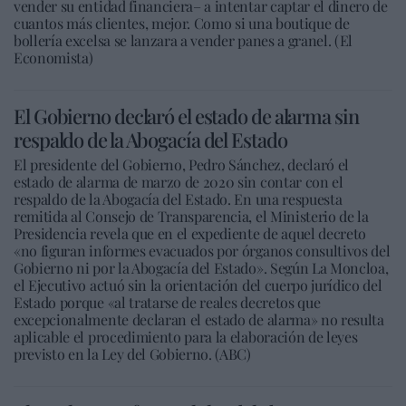
vender su entidad financiera– a intentar captar el dinero de
cuantos más clientes, mejor. Como si una boutique de
bollería excelsa se lanzara a vender panes a granel. (El
Economista)
El Gobierno declaró el estado de alarma sin
respaldo de la Abogacía del Estado
El presidente del Gobierno, Pedro Sánchez, declaró el
estado de alarma de marzo de 2020 sin contar con el
respaldo de la Abogacía del Estado. En una respuesta
remitida al Consejo de Transparencia, el Ministerio de la
Presidencia revela que en el expediente de aquel decreto
«no figuran informes evacuados por órganos consultivos del
Gobierno ni por la Abogacía del Estado». Según La Moncloa,
el Ejecutivo actuó sin la orientación del cuerpo jurídico del
Estado porque «al tratarse de reales decretos que
excepcionalmente declaran el estado de alarma» no resulta
aplicable el procedimiento para la elaboración de leyes
previsto en la Ley del Gobierno. (ABC)