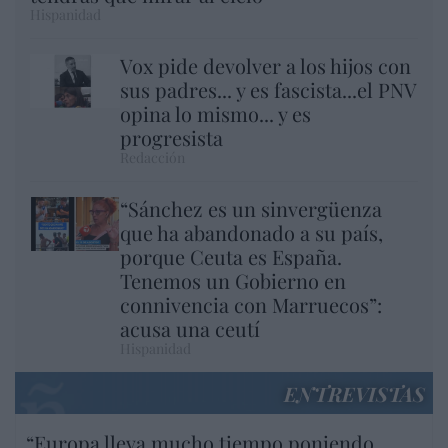
Hispanidad
Vox pide devolver a los hijos con
sus padres... y es fascista...el PNV
opina lo mismo... y es
progresista
Redacción
“Sánchez es un sinvergüenza
que ha abandonado a su país,
porque Ceuta es España.
Tenemos un Gobierno en
connivencia con Marruecos”:
acusa una ceutí
Hispanidad
ENTREVISTAS
“Europa lleva mucho tiempo poniendo