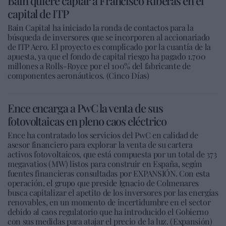
Bain quiere captar a Francisco Riberas en el
capital de ITP
Bain Capital ha iniciado la ronda de contactos para la
búsqueda de inversores que se incorporen al accionariado
de ITP Aero. El proyecto es complicado por la cuantía de la
apuesta, ya que el fondo de capital riesgo ha pagado 1.700
millones a Rolls-Royce por el 100% del fabricante de
componentes aeronáuticos. (Cinco Días)
Ence encarga a PwC la venta de sus
fotovoltaicas en pleno caos eléctrico
Ence ha contratado los servicios del PwC en calidad de
asesor financiero para explorar la venta de su cartera
activos fotovoltaicos, que está compuesta por un total de 373
megavatios (MW) listos para construir en España, según
fuentes financieras consultadas por EXPANSIÓN. Con esta
operación, el grupo que preside Ignacio de Colmenares
busca capitalizar el apetito de los inversores por las energías
renovables, en un momento de incertidumbre en el sector
debido al caos regulatorio que ha introducido el Gobierno
con sus medidas para atajar el precio de la luz. (Expansión)