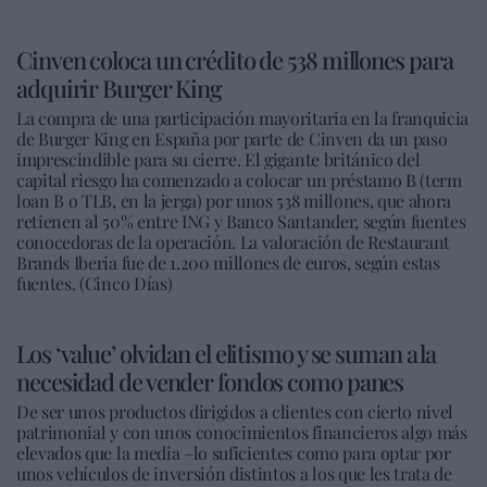
Cinven coloca un crédito de 538 millones para
adquirir Burger King
La compra de una participación mayoritaria en la franquicia
de Burger King en España por parte de Cinven da un paso
imprescindible para su cierre. El gigante británico del
capital riesgo ha comenzado a colocar un préstamo B (term
loan B o TLB, en la jerga) por unos 538 millones, que ahora
retienen al 50% entre ING y Banco Santander, según fuentes
conocedoras de la operación. La valoración de Restaurant
Brands Iberia fue de 1.200 millones de euros, según estas
fuentes. (Cinco Días)
Los ‘value’ olvidan el elitismo y se suman a la
necesidad de vender fondos como panes
De ser unos productos dirigidos a clientes con cierto nivel
patrimonial y con unos conocimientos financieros algo más
elevados que la media –lo suficientes como para optar por
unos vehículos de inversión distintos a los que les trata de