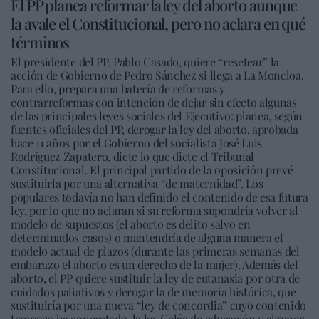
El PP planea reformar la ley del aborto aunque
la avale el Constitucional, pero no aclara en qué
términos
El presidente del PP, Pablo Casado, quiere “resetear” la
acción de Gobierno de Pedro Sánchez si llega a La Moncloa.
Para ello, prepara una batería de reformas y
contrarreformas con intención de dejar sin efecto algunas
de las principales leyes sociales del Ejecutivo: planea, según
fuentes oficiales del PP, derogar la ley del aborto, aprobada
hace 11 años por el Gobierno del socialista José Luis
Rodríguez Zapatero, dicte lo que dicte el Tribunal
Constitucional. El principal partido de la oposición prevé
sustituirla por una alternativa “de maternidad”. Los
populares todavía no han definido el contenido de esa futura
ley, por lo que no aclaran si su reforma supondría volver al
modelo de supuestos (el aborto es delito salvo en
determinados casos) o mantendría de alguna manera el
modelo actual de plazos (durante las primeras semanas del
embarazo el aborto es un derecho de la mujer). Además del
aborto, el PP quiere sustituir la ley de eutanasia por otra de
cuidados paliativos y derogar la de memoria histórica, que
sustituiría por una nueva “ley de concordia” cuyo contenido
tampoco ha concretado, la ley Celáa de educación y algunos