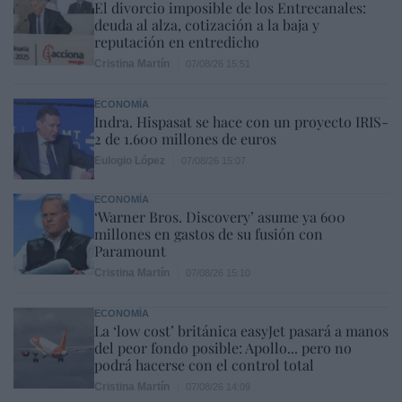
El divorcio imposible de los Entrecanales:
deuda al alza, cotización a la baja y
reputación en entredicho
Cristina Martín
07/08/26 15:51
ECONOMÍA
Indra. Hispasat se hace con un proyecto IRIS-
2 de 1.600 millones de euros
Eulogio López
07/08/26 15:07
ECONOMÍA
‘Warner Bros. Discovery’ asume ya 600
millones en gastos de su fusión con
Paramount
Cristina Martín
07/08/26 15:10
ECONOMÍA
La ‘low cost’ británica easyJet pasará a manos
del peor fondo posible: Apollo... pero no
podrá hacerse con el control total
Cristina Martín
07/08/26 14:09