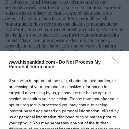
El Gobierno considera que estas circunstancias son
negativas para la institución. «No se dan cuenta de que con
todas estas noticias y polémicas, que si viene que si no
viene, le hacen un flaco favor al Rey y perjudican a la
Monarquía. Incluso personas que dicen ser monárquicos
están trabajando en contra del prestigio de la institución. El
Rey Felipe no se lo merece». Las fuentes gubernamentales
consultadas creen que, a pesar de las informaciones y
especulaciones, el Rey Juan Carlos no volverá a España a
corto plazo. Aunque la opacidad en torno a las peripecias del
expatriado de Abu Dabi es absoluta, tanto en Moncloa como
en Zarzuela. (El Mundo)
www.hispanidad.com -
Do Not Process My
Personal Information
Narcís Serra pagó la investigación contra
If you wish to opt-out of the sale, sharing to third parties, or
Mario Conde con sobres de siete millones de
processing of your personal or sensitive information for
targeted advertising by us, please use the below opt-out
pesetas
section to confirm your selection. Please note that after your
La documentación interna de la Guardia Civil en 1993 detalla
opt-out request is processed you may continue seeing
que un agente recogía el dinero en la Vicepresidencia del
interest-based ads based on personal information utilized by
Gobierno y se lo entregaba a Roldán (ABC)
us or personal information disclosed to third parties prior to
your opt-out. You may separately opt-out of the further
disclosure of your personal information by third parties on the