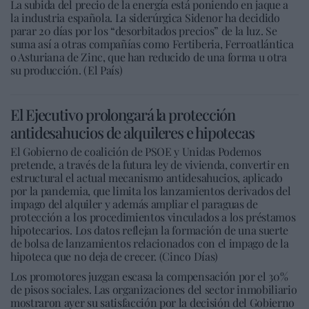
La subida del precio de la energía está poniendo en jaque a
la industria española. La siderúrgica Sidenor ha decidido
parar 20 días por los “desorbitados precios” de la luz. Se
suma así a otras compañías como Fertiberia, Ferroatlántica
o Asturiana de Zinc, que han reducido de una forma u otra
su producción. (El País)
El Ejecutivo prolongará la protección
antidesahucios de alquileres e hipotecas
El Gobierno de coalición de PSOE y Unidas Podemos
pretende, a través de la futura ley de vivienda, convertir en
estructural el actual mecanismo antidesahucios, aplicado
por la pandemia, que limita los lanzamientos derivados del
impago del alquiler y además ampliar el paraguas de
protección a los procedimientos vinculados a los préstamos
hipotecarios. Los datos reflejan la formación de una suerte
de bolsa de lanzamientos relacionados con el impago de la
hipoteca que no deja de crecer. (Cinco Días)
Los promotores juzgan escasa la compensación por el 30%
de pisos sociales. Las organizaciones del sector inmobiliario
mostraron ayer su satisfacción por la decisión del Gobierno