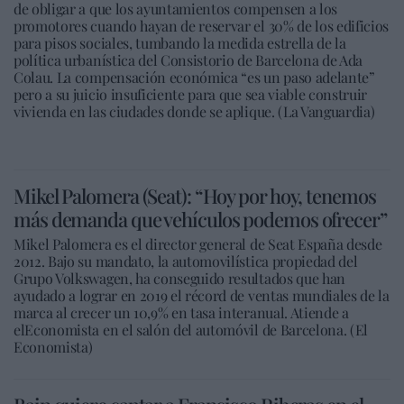
de obligar a que los ayuntamientos compensen a los
promotores cuando hayan de reservar el 30% de los edificios
para pisos sociales, tumbando la medida estrella de la
política urbanística del Consistorio de Barcelona de Ada
Colau. La compensación económica “es un paso adelante”
pero a su juicio insuficiente para que sea viable construir
vivienda en las ciudades donde se aplique. (La Vanguardia)
Mikel Palomera (Seat): “Hoy por hoy, tenemos
más demanda que vehículos podemos ofrecer”
Mikel Palomera es el director general de Seat España desde
2012. Bajo su mandato, la automovilística propiedad del
Grupo Volkswagen, ha conseguido resultados que han
ayudado a lograr en 2019 el récord de ventas mundiales de la
marca al crecer un 10,9% en tasa interanual. Atiende a
elEconomista en el salón del automóvil de Barcelona. (El
Economista)