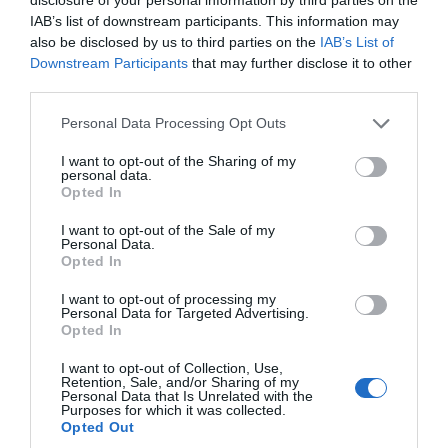
IAB’s list of downstream participants. This information may
Caso Serveis Socials: Contratación irregular en
also be disclosed by us to third parties on the
IAB’s List of
Barcelona por 20 millones y sobresueldos en la
Downstream Participants
that may further disclose it to other
third parties.
atención a los más vulnerables
Las auditorías del Consorci de Serveis Socials de Barcelona
Personal Data Processing Opt Outs
desvelan la existencia de procedimientos de adjudicación
sin publicidad y complementos retributivos de dudosa
I want to opt-out of the Sharing of my
personal data.
legalidad. (El Periódico)
Opted In
I want to opt-out of the Sale of my
Personal Data.
Opted In
I want to opt-out of processing my
¿Te ha interesado este artículo?
Personal Data for Targeted Advertising.
Opted In
Suscríbete a nuestro newsletter y recibe cada dia
en tu correo lo más destacado de Hispanidad
I want to opt-out of Collection, Use,
Retention, Sale, and/or Sharing of my
Personal Data that Is Unrelated with the
Tu correo electrónico...
Purposes for which it was collected.
Opted Out