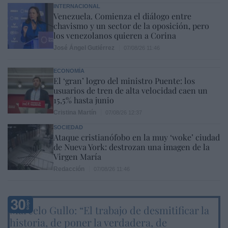
INTERNACIONAL
Venezuela. Comienza el diálogo entre
chavismo y un sector de la oposición, pero
los venezolanos quieren a Corina
José Ángel Gutiérrez
07/08/26 11:46
ECONOMÍA
El ‘gran’ logro del ministro Puente: los
usuarios de tren de alta velocidad caen un
15,5% hasta junio
Cristina Martín
07/08/26 12:37
SOCIEDAD
Ataque cristianófobo en la muy ‘woke’ ciudad
de Nueva York: destrozan una imagen de la
Virgen María
Redacción
07/08/26 11:46
Marcelo Gullo: “El trabajo de desmitificar la
historia, de poner la verdadera, de