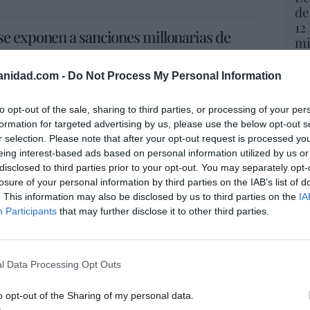
de
12
e exponen a sanciones millonarias de
mi
His
go operaciones en la isla tanto de las cadenas
anidad.com -
Do Not Process My Personal Information
(ABC)
Vo
hi
to opt-out of the sale, sharing to third parties, or processing of your per
y 
formation for targeted advertising by us, please use the below opt-out s
s 'fantasma' para salvar a Montero del
op
r selection. Please note that after your opt-out request is processed y
pr
eing interest-based ads based on personal information utilized by us or
Red
 para intentar movilizar a quienes apoyan al PSOE en
disclosed to third parties prior to your opt-out. You may separately opt-
cas. (El Mundo)
losure of your personal information by third parties on the IAB’s list of
“S
. This information may also be disclosed by us to third parties on the
IA
si
Participants
that may further disclose it to other third parties.
ab
quiere que se dispare a las narcolanchas
po
Es
ite podría frenar las embarcaciones desde un
l Data Processing Opt Outs
Go
co
Ma
trecho para luchar contra el narcotráfico. Propone un
o opt-out of the Sharing of my personal data.
 restaurar la unidad ‘OCON-Sur’ o reformar el Código