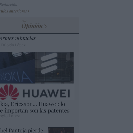
 Redacción
culos anteriores
Opinión
ormes minucias
 Eulogio López
kia, Ericsson... Huawei: lo
e importan son las patentes
ogio López
abel Pantoja pierde