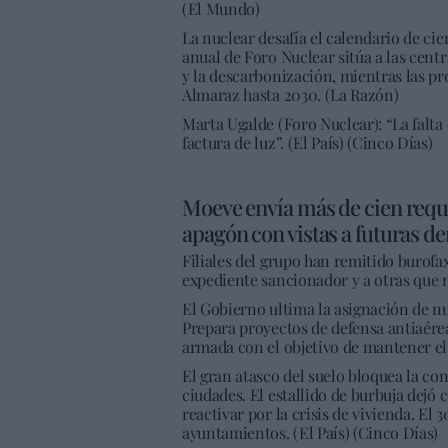
(El Mundo)
La nuclear desafía el calendario de cie
anual de Foro Nuclear sitúa a las centr
y la descarbonización, mientras las pro
Almaraz hasta 2030. (La Razón)
Marta Ugalde (Foro Nuclear): “La falta 
factura de luz”. (El País) (Cinco Días)
Moeve envía más de cien reque
apagón con vistas a futuras 
Filiales del grupo han remitido burofa
expediente sancionador y a otras que n
El Gobierno ultima la asignación de n
Prepara proyectos de defensa antiaérea
armada con el objetivo de mantener el g
El gran atasco del suelo bloquea la con
ciudades. El estallido de burbuja dejó
reactivar por la crisis de vivienda. El
ayuntamientos. (El País) (Cinco Días)