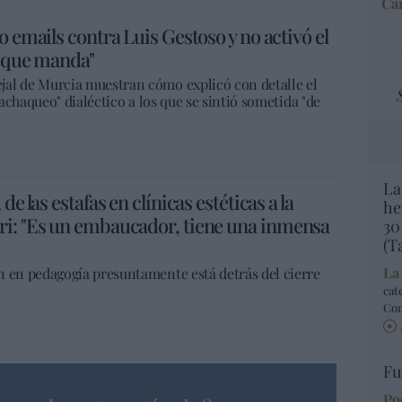
Car
o emails contra Luis Gestoso y no activó el
l que manda"
jal de Murcia muestran cómo explicó con detalle el
machaqueo" dialéctico a los que se sintió sometida "de
La
e las estafas en clínicas estéticas a la
he
ri: "Es un embaucador, tiene una inmensa
30
(T
La
n en pedagogía presuntamente está detrás del cierre
cat
Co
Fu
Po