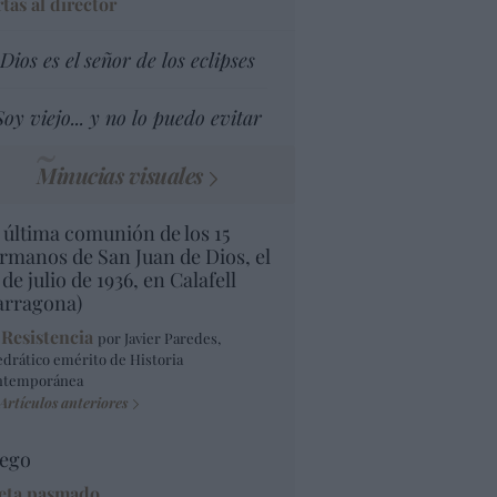
tas al director
Dios es el señor de los eclipses
Soy viejo... y no lo puedo evitar
Minucias visuales
 última comunión de los 15
rmanos de San Juan de Dios, el
 de julio de 1936, en Calafell
arragona)
 Resistencia
por Javier Paredes,
edrático emérito de Historia
ntemporánea
Artículos anteriores
ego
eta pasmado