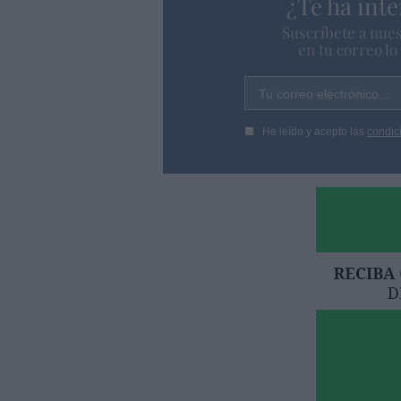
¿Te ha inte
Suscríbete a nues
en tu correo l
Tu correo electrónico...
He leído y acepto las
condic