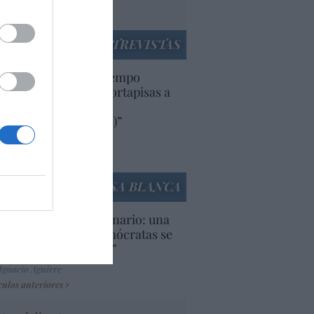
utí
panidad
ENTREVISTAS
uropa lleva mucho tiempo
iendo aranceles y cortapisas a
oductos y compañías
ricanas (y europeas)”
Ana Sánchez Arjona
culos anteriores
LA CASA BLANCA
U. Inquietante escenario: una
cera parte de los demócratas se
ine como “socialista”
Ignacio Aguirre
culos anteriores