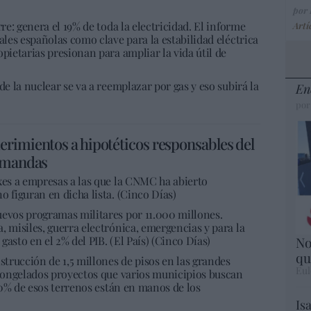
por
rre: genera el 19% de toda la electricidad. El informe
Artí
ales españolas como clave para la estabilidad eléctrica
pietarias presionan para ampliar la vida útil de
de la nuclear se va a reemplazar por gas y eso subirá la
En
por
rimientos a hipotéticos responsables del
demandas
xes a empresas a las que la CNMC ha abierto
o figuran en dicha lista. (Cinco Días)
uevos programas militares por 11.000 millones.
, misiles, guerra electrónica, emergencias y para la
No
asto en el 2% del PIB. (El País) (Cinco Días)
qu
strucción de 1,5 millones de pisos en las grandes
Eul
 congelados proyectos que varios municipios buscan
 30% de esos terrenos están en manos de los
Is