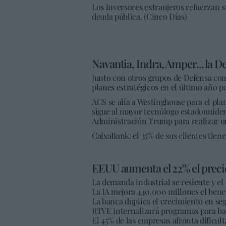
Los inversores extranjeros refuerzan s
deuda pública. (Cinco Días)
Navantia, Indra, Amper... la De
Junto con otros grupos de Defensa c
planes estratégicos en el último año p
ACS se alía a Westinghouse para el pla
sigue al mayor tecnólogo estadouniden
Administración Trump para realizar un
CaixaBank: el 35% de sus clientes tien
EEUU aumenta el 22% el precio
La demanda industrial se resiente y e
La IA mejora 440.000 millones el benef
La banca duplica el crecimiento en seg
RTVE internalizará programas para baj
El 45% de las empresas afronta dificul