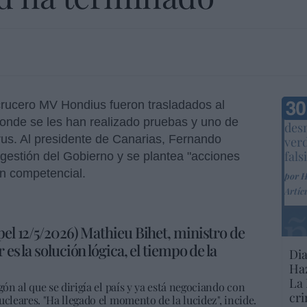
crucero MV Hondius fueron trasladados al
Marc
onde se les han realizado pruebas y uno de
desm
irus. Al presidente de Canarias, Fernando
ver
fals
 gestión del Gobierno y se plantea "acciones
ión competencial.
por 
Artíc
pel 12/5/2026) Mathieu Bihet, ministro de
 es la solución lógica, el tiempo de la
Dia
Haz
La 
gón al que se dirigía el país y ya está negociando con
cri
cleares. "Ha llegado el momento de la lucidez", incide.