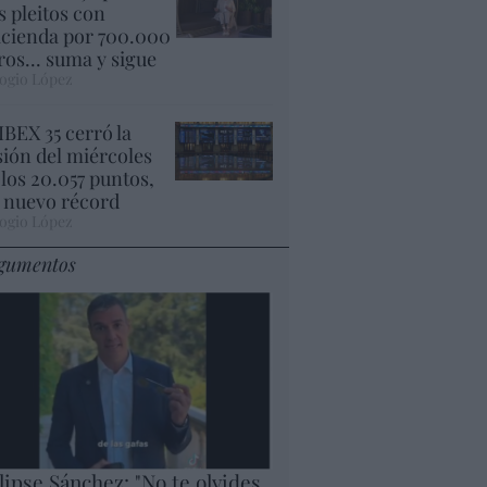
s pleitos con
cienda por 700.000
ros... suma y sigue
ogio López
 IBEX 35 cerró la
sión del miércoles
 los 20.057 puntos,
 nuevo récord
ogio López
gumentos
lipse Sánchez: "No te olvides