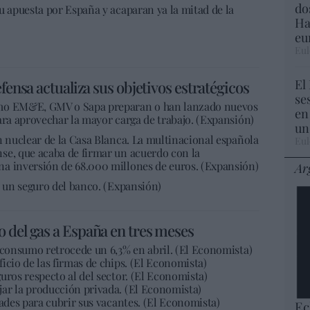
do
u apuesta por España y acaparan ya la mitad de la
Ha
eu
Eul
El
fensa actualiza sus objetivos estratégicos
se
omo EM&E, GMV o Sapa preparan o han lanzado nuevos
en
ara aprovechar la mayor carga de trabajo. (Expansión)
un
n nuclear de la Casa Blanca. La multinacional española
Eul
se, que acaba de firmar un acuerdo con la
a inversión de 68.000 millones de euros. (Expansión)
Ar
e un seguro del banco. (Expansión)
 del gas a España en tres meses
l consumo retrocede un 6,3% en abril. (El Economista)
icio de las firmas de chips. (El Economista)
uros respecto al del sector. (El Economista)
ar la producción privada. (El Economista)
tades para cubrir sus vacantes. (El Economista)
Ec