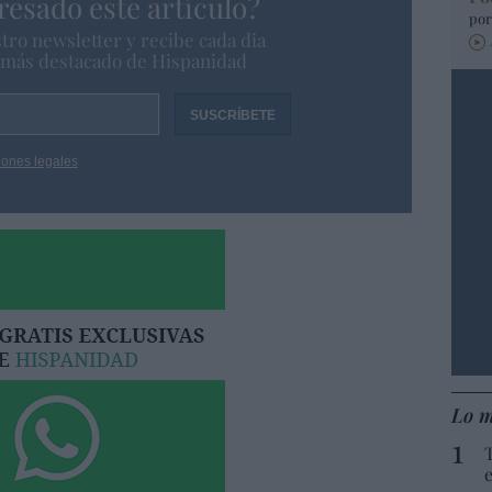
resado este artículo?
por
tro newsletter y recibe cada dia
o más destacado de Hispanidad
iones legales
Lo m