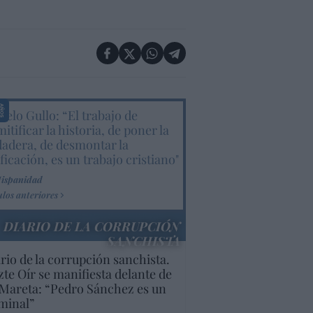
elo Gullo: “El trabajo de
itificar la historia, de poner la
dadera, de desmontar la
ificación, es un trabajo cristiano"
Hispanidad
ulos anteriores
DIARIO DE LA CORRUPCIÓN
SANCHISTA
rio de la corrupción sanchista.
te Oír se manifiesta delante de
Mareta: “Pedro Sánchez es un
minal”