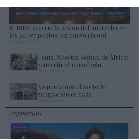
El IBEX 35 cerró la sesión del miércoles en
los 20.057 puntos, un nuevo récord
Eulogio López
Ceuta. Nuestra Señora de África:
convertir al musulmán
Eulogio López
No perdamos el norte: la
emigración es mala
Eulogio López
Argumentos