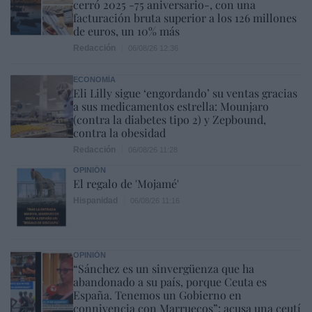
cerró 2025 -75 aniversario-, con una
facturación bruta superior a los 126 millones
de euros, un 10% más
Redacción
06/08/26 12:36
ECONOMÍA
Eli Lilly sigue ‘engordando’ su ventas gracias
a sus medicamentos estrella: Mounjaro
(contra la diabetes tipo 2) y Zepbound,
contra la obesidad
Redacción
06/08/26 11:28
OPINIÓN
El regalo de 'Mojamé'
Hispanidad
06/08/26 11:16
OPINIÓN
“Sánchez es un sinvergüenza que ha
abandonado a su país, porque Ceuta es
España. Tenemos un Gobierno en
connivencia con Marruecos”: acusa una ceutí