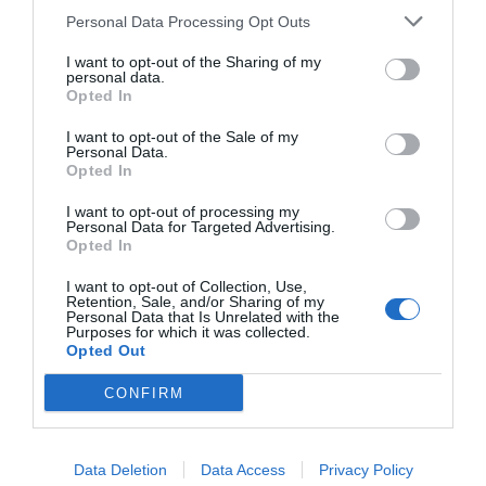
se reunió en el año 2025 hasta seis veces
Personal Data Processing Opt Outs
con Zapatero, mientras se desarrollaba la
investigación judicial sobre la aerolínea
I want to opt-out of the Sharing of my
personal data.
Plus Ultra
Opted In
por Redacción
I want to opt-out of the Sale of my
Personal Data.
Artículos anteriores
Opted In
Opinión
I want to opt-out of processing my
Personal Data for Targeted Advertising.
Opted In
Enormes minucias
I want to opt-out of Collection, Use,
por Eulogio López
Retention, Sale, and/or Sharing of my
Personal Data that Is Unrelated with the
Purposes for which it was collected.
Opted Out
CONFIRM
Data Deletion
Data Access
Privacy Policy