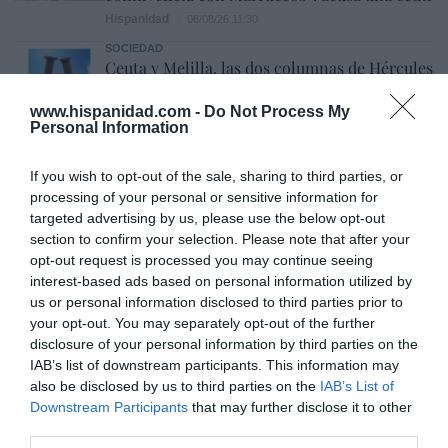
Hispanidad
06/08/26 11:30
SOCIEDAD
Ceuta y Melilla, las dos columnas de Hércules
Eulogio López
06/08/26 07:58
www.hispanidad.com -
Do Not Process My
Personal Information
If you wish to opt-out of the sale, sharing to third parties, or
processing of your personal or sensitive information for
Marcelo Gullo: “El trabajo de desmitificar la
targeted advertising by us, please use the below opt-out
historia, de poner la verdadera, de
section to confirm your selection. Please note that after your
desmontar la falsificación, es un trabajo
opt-out request is processed you may continue seeing
cristiano"
interest-based ads based on personal information utilized by
us or personal information disclosed to third parties prior to
por Hispanidad
your opt-out. You may separately opt-out of the further
Artículos anteriores
disclosure of your personal information by third parties on the
IAB’s list of downstream participants. This information may
DIARIO DE LA CORRUPCIÓN SANCHISTA
also be disclosed by us to third parties on the
IAB’s List of
Downstream Participants
that may further disclose it to other
third parties.
Diario de la corrupción sanchista. Bolaños