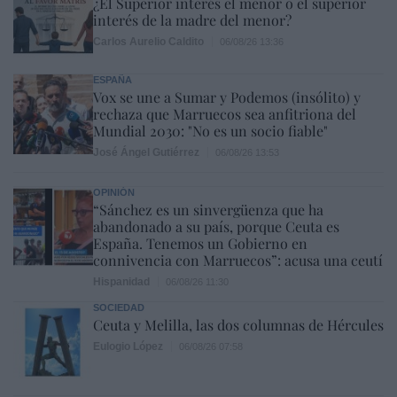
¿El Superior interés el menor o el superior
interés de la madre del menor?
Carlos Aurelio Caldito
06/08/26 13:36
ESPAÑA
Vox se une a Sumar y Podemos (insólito) y
rechaza que Marruecos sea anfitriona del
Mundial 2030: "No es un socio fiable"
José Ángel Gutiérrez
06/08/26 13:53
OPINIÓN
“Sánchez es un sinvergüenza que ha
abandonado a su país, porque Ceuta es
España. Tenemos un Gobierno en
connivencia con Marruecos”: acusa una ceutí
Hispanidad
06/08/26 11:30
SOCIEDAD
Ceuta y Melilla, las dos columnas de Hércules
Eulogio López
06/08/26 07:58