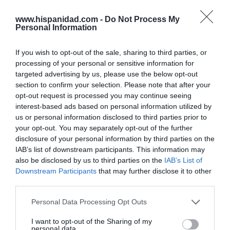
www.hispanidad.com -
Do Not Process My
Marcelo Gullo: “El trabajo de desmitificar la
Personal Information
historia, de poner la verdadera, de
desmontar la falsificación, es un trabajo
If you wish to opt-out of the sale, sharing to third parties, or
cristiano"
processing of your personal or sensitive information for
targeted advertising by us, please use the below opt-out
por Hispanidad
section to confirm your selection. Please note that after your
opt-out request is processed you may continue seeing
Artículos anteriores
interest-based ads based on personal information utilized by
us or personal information disclosed to third parties prior to
DIARIO DE LA CORRUPCIÓN SANCHISTA
your opt-out. You may separately opt-out of the further
disclosure of your personal information by third parties on the
Diario de la corrupción sanchista. La
IAB’s list of downstream participants. This information may
Audiencia Nacional prorroga seis meses la
also be disclosed by us to third parties on the
IAB’s List of
investigación del caso Koldo, ante el
Downstream Participants
that may further disclose it to other
third parties.
ingente material incautado por la UCO
por Redacción
Personal Data Processing Opt Outs
Artículos anteriores
I want to opt-out of the Sharing of my
personal data.