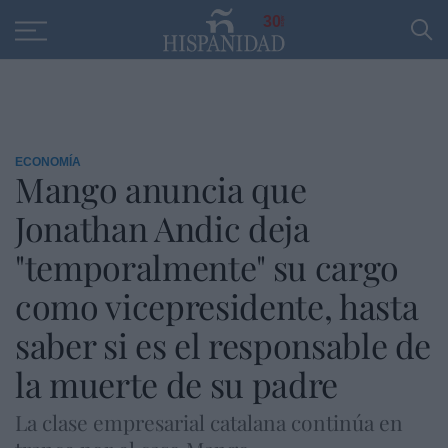
Educación
Entrevistas
PP
SANTANDER
R
30
ECONOMÍA
Mango anuncia que
Jonathan Andic deja
"temporalmente" su cargo
como vicepresidente, hasta
saber si es el responsable de
la muerte de su padre
La clase empresarial catalana continúa en