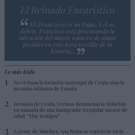
El Reinado Eucarístico
Él (Francisco) es mi Papa. A él os
debéis. Francisco está procurando la
salvación del mayor número de almas
posibles en esta hora terrible de la
historia...
Lo más leído
No vivimos la invasión marroquí de Ceuta sino la
invasión islámica de España
Invasión de Ceuta. Vecinos denuncian la violación
en manada de una inmigrante irregular menor de
edad: “Hay testigos”
A pesar de Sánchez, Ana Botín se convierte en la