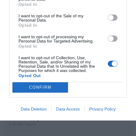
Opted In
Opinión
I want to opt-out of the Sale of my
Enormes minucias
Personal Data.
Opted In
por Eulogio López
I want to opt-out of processing my
Personal Data for Targeted Advertising.
Opted In
I want to opt-out of Collection, Use,
Retention, Sale, and/or Sharing of my
Personal Data that Is Unrelated with the
Purposes for which it was collected.
Opted Out
CONFIRM
El IBEX 35 cerró la sesión del miércoles en
Data Deletion
Data Access
Privacy Policy
los 20.057 puntos, un nuevo récord
Eulogio López