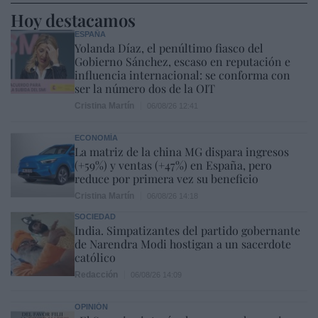
Hoy destacamos
ESPAÑA
Yolanda Díaz, el penúltimo fiasco del
Gobierno Sánchez, escaso en reputación e
influencia internacional: se conforma con
ser la número dos de la OIT
Cristina Martín
06/08/26 12:41
ECONOMÍA
La matriz de la china MG dispara ingresos
(+59%) y ventas (+47%) en España, pero
reduce por primera vez su beneficio
Cristina Martín
06/08/26 14:18
SOCIEDAD
India. Simpatizantes del partido gobernante
de Narendra Modi hostigan a un sacerdote
católico
Redacción
06/08/26 14:09
OPINIÓN