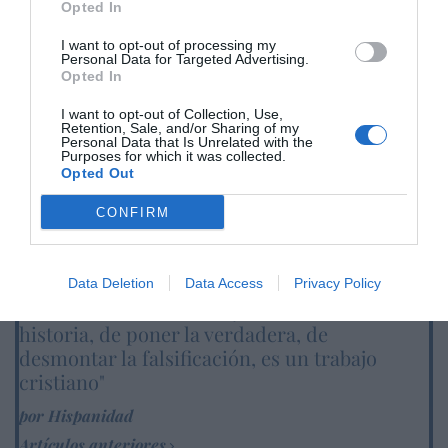
Opted In
SOCIEDAD
I want to opt-out of processing my
La batalla no es solo “híbrida” ni
Personal Data for Targeted Advertising.
“biopolítica”, sino espiritual... y la ganará la
Opted In
Virgen
I want to opt-out of Collection, Use,
Gabriel Galdón
08/08/26 06:00
Retention, Sale, and/or Sharing of my
Personal Data that Is Unrelated with the
SOCIEDAD
Purposes for which it was collected.
Eslovaquia no admite el gaymonio...
Opted Out
bendecido en otros miembros de la Unión
Europea
CONFIRM
Eulogio López
08/08/26 06:00
Data Deletion
Data Access
Privacy Policy
Marcelo Gullo: “El trabajo de desmitificar la
historia, de poner la verdadera, de
desmontar la falsificación, es un trabajo
cristiano"
por Hispanidad
Artículos anteriores