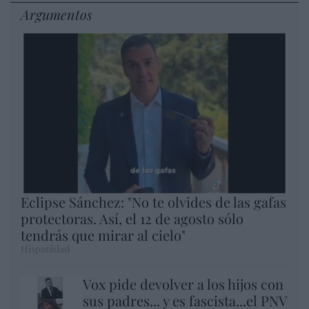
Argumentos
Eclipse Sánchez: "No te olvides de las gafas
protectoras. Así, el 12 de agosto sólo
tendrás que mirar al cielo"
Hispanidad
Vox pide devolver a los hijos con
sus padres... y es fascista...el PNV