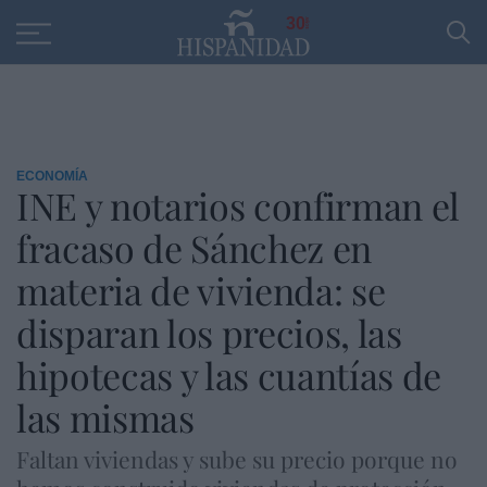
Educación
Entrevistas
PP
SANTANDER
R
30
ECONOMÍA
INE y notarios confirman el
fracaso de Sánchez en
materia de vivienda: se
disparan los precios, las
hipotecas y las cuantías de
las mismas
Faltan viviendas y sube su precio porque no