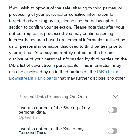
ECONOMÍA
If you wish to opt-out of the sale, sharing to third parties, or
Seamos más responsables: no siempre el
processing of your personal or sensitive information for
banco tiene la culpa
targeted advertising by us, please use the below opt-out
Eulogio López
08/08/26 06:00
section to confirm your selection. Please note that after your
opt-out request is processed you may continue seeing
SOCIEDAD
interest-based ads based on personal information utilized by
Memes. Mohamed en la boya
us or personal information disclosed to third parties prior to
Redacción
08/08/26 06:00
your opt-out. You may separately opt-out of the further
disclosure of your personal information by third parties on the
IAB’s list of downstream participants. This information may
also be disclosed by us to third parties on the
IAB’s List of
INTERNACIONAL
Downstream Participants
that may further disclose it to other
Colombia. La bancada provida impulsa una
third parties.
reforma para incluir que el derecho a la vida
es inviolable “desde la fecundación”
Personal Data Processing Opt Outs
José Ángel Gutiérrez
08/08/26 06:00
I want to opt-out of the Sharing of my
INTERNACIONAL
personal data.
La bomba de Hiroshima no perseguía a
Opted In
Occidente, la de Nagasaki sí: era la ciudad
católica del Japón
I want to opt-out of the Sale of my
Personal Data.
Eulogio López
08/08/26 06:00