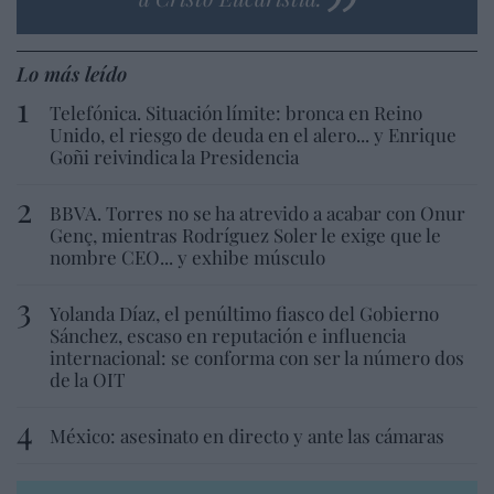
Lo más leído
Telefónica. Situación límite: bronca en Reino
Unido, el riesgo de deuda en el alero... y Enrique
Goñi reivindica la Presidencia
BBVA. Torres no se ha atrevido a acabar con Onur
Genç, mientras Rodríguez Soler le exige que le
nombre CEO... y exhibe músculo
Yolanda Díaz, el penúltimo fiasco del Gobierno
Sánchez, escaso en reputación e influencia
internacional: se conforma con ser la número dos
de la OIT
México: asesinato en directo y ante las cámaras