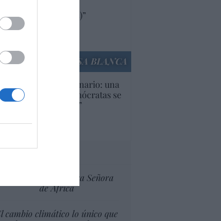
oductos y compañías
ricanas (y europeas)”
Ana Sánchez Arjona
culos anteriores
LA CASA BLANCA
U. Inquietante escenario: una
cera parte de los demócratas se
ine como “socialista”
Ignacio Aguirre
culos anteriores
tas al director
Ceuta celebra Nuestra Señora
de África
l cambio climático lo único que