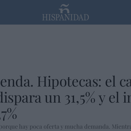
PP
SANTANDER
Religión
ienda. Hipotecas: el c
dispara un 31,5% y el 
,7%
 porque hay poca oferta y mucha demanda. Mientr