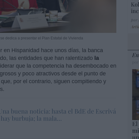
Kol
inc
por
Artí
se dedica a presentar el Plan Estatal de Vivienda
r en Hispanidad hace unos días, la banca
En
ado, las entidades que han ralentizado
la
por
siderar que la competencia ha desembocado en
ligrosos y poco atractivos desde el punto de
 que, por el contrario, siguen compitiendo y
s.
Una buena noticia: hasta el BdE de Escrivá
 hay burbuja; la mala…
El
mi
un