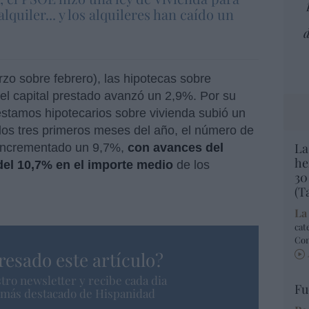
alquiler... y los alquileres han caído un
d
zo sobre febrero), las hipotecas sobre
el capital prestado avanzó un 2,9%. Por su
réstamos hipotecarios sobre vivienda subió un
los tres primeros meses del año, el número de
La
 incrementado un 9,7%,
con avances del
he
 del 10,7% en el importe medio
de los
30
(T
La
cat
Co
resado este artículo?
tro newsletter y recibe cada dia
Fu
o más destacado de Hispanidad