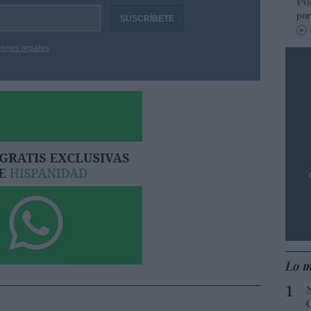
Po
por
iones legales
Lo m