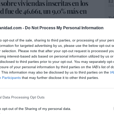
El
sobre viviendas inscritas en los
His
d fue de 46.661, un 9,0% más en
Te
RT
anidad.com -
Do Not Process My Personal Information
lo
3MUC
Ce
li
to opt-out of the sale, sharing to third parties, or processing of your per
.co/TzlGOK700a
#INE
#economía
di
formation for targeted advertising by us, please use the below opt-out s
4Am9b6
hu
r selection. Please note that after your opt-out request is processed y
— INE España (@es_INE)
May 27,
po
eing interest-based ads based on personal information utilized by us or
His
disclosed to third parties prior to your opt-out. You may separately opt-
losure of your personal information by third parties on the IAB’s list of
Cu
. This information may also be disclosed by us to third parties on the
IA
otecas sobre viviendas, en concreto el 36,2%,
tu
Participants
that may further disclose it to other third parties.
iable, mientras que el 63,8% lo hicieron a tipo
Red
nicio fue del 2,86% para las hipotecas de tipo
po fijo.
l Data Processing Opt Outs
“E
cia las mentiras de Pedro Sánchez en
o opt-out of the Sharing of my personal data.
pon