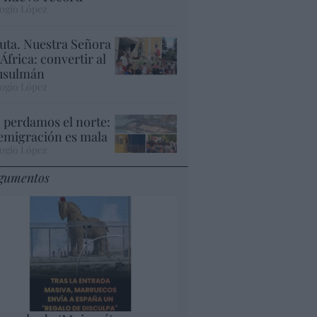
ogio López
uta. Nuestra Señora
 África: convertir al
sulmán
ogio López
 perdamos el norte:
 emigración es mala
ogio López
gumentos