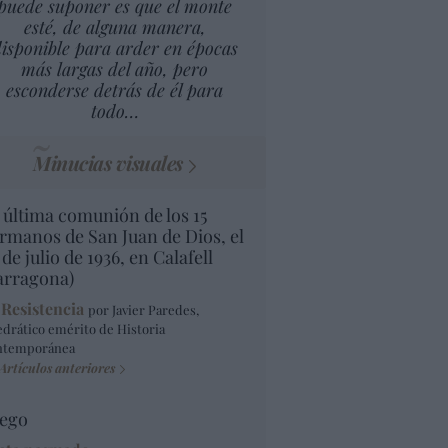
puede suponer es que el monte
esté, de alguna manera,
isponible para arder en épocas
más largas del año, pero
esconderse detrás de él para
todo…
Minucias visuales
 última comunión de los 15
rmanos de San Juan de Dios, el
 de julio de 1936, en Calafell
arragona)
 Resistencia
por Javier Paredes,
edrático emérito de Historia
ntemporánea
Artículos anteriores
ego