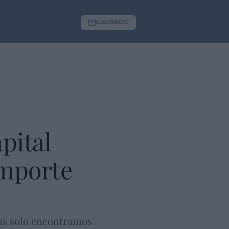
SUSCRÍBETE
apital
importe
as solo encontramos