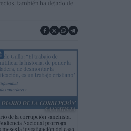
ecios, también ha dejado de
elo Gullo: “El trabajo de
itificar la historia, de poner la
dadera, de desmontar la
ificación, es un trabajo cristiano"
Hispanidad
ulos anteriores
DIARIO DE LA CORRUPCIÓN
SANCHISTA
rio de la corrupción sanchista.
Audiencia Nacional prorroga
s meses la investigación del caso