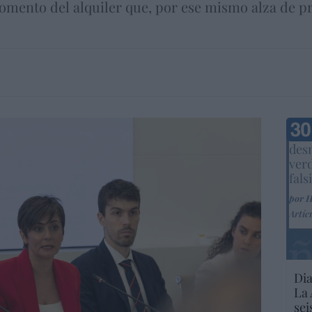
omento del alquiler que, por ese mismo alza de pr
Marc
desm
ver
fals
por 
Artíc
Dia
La 
sei