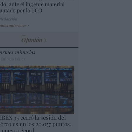
do, ante el ingente material
autado por la UCO
 Redacción
culos anteriores
Opinión
ormes minucias
 Eulogio López
 IBEX 35 cerró la sesión del
ércoles en los 20.057 puntos,
 nuevo récord