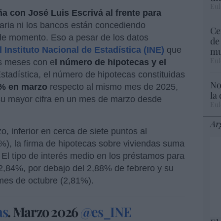
Eul
 con José Luis Escrivá al frente para
iaria ni los bancos están concediendo
Ce
de momento. Eso a pesar de los datos
de
 Instituto Nacional de Estadística (INE)
que
mu
Eul
os meses con e
l número de hipotecas y el
Estadística, el número de hipotecas constituidas
No
9% en marzo
respecto al mismo mes de 2025,
la
su mayor cifra en un mes de marzo desde
Eul
Ar
, inferior en cerca de siete puntos al
), la firma de hipotecas sobre viviendas suma
El tipo de interés medio en los préstamos para
 2,84%, por debajo del 2,88% de febrero y su
mes de octubre (2,81%).
as
. Marzo 2026
@es_INE